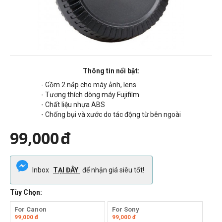
Thông tin nổi bật:
- Gồm 2 nắp cho máy ảnh, lens
- Tương thích dòng máy Fujifilm
- Chất liệu nhựa ABS
- Chống bụi và xước do tác động từ bên ngoài
99,000
đ
Inbox
TẠI ĐÂY
để nhận giá siêu tốt!
Tùy Chọn:
For Canon
For Sony
99,000
đ
99,000
đ