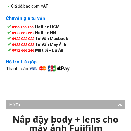
Giá đã bao gồm VAT
Chuyên gia tư vấn
Hotline HCM
0922 022 022
Hotline HN
0922 882 662
Tư Vấn Macbook
0922 022 022
Tư Vấn Máy Ảnh
0922 022 022
Mua Sỉ - Dự Án
0972 666 246
Hỗ trợ trả góp
Mô Tả
Nắp đậy body + lens cho
máy ảnh Fujifilm