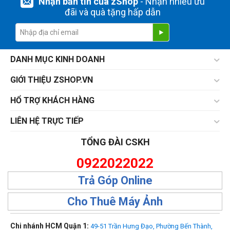
Nhận bản tin của zShop
- Nhận nhiều ưu
đãi và quà tặng hấp dẫn
DANH MỤC KINH DOANH
GIỚI THIỆU ZSHOP.VN
HỔ TRỢ KHÁCH HÀNG
LIÊN HỆ TRỰC TIẾP
TỔNG ĐÀI CSKH
0922022022
Trả Góp Online
Cho Thuê Máy Ảnh
Chi nhánh HCM Quận 1:
49-51 Trần Hưng Đạo, Phường Bến Thành,