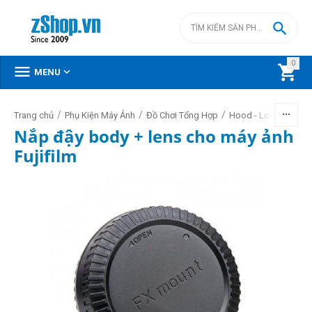

0



MENU
/
/
/
/
Trang chủ
Phụ Kiện Máy Ảnh
Đồ Chơi Tổng Hợp
Hood - Loa - Nắp
Nắp đậy body + lens cho máy ảnh
Fujifilm