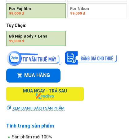
For Fujifilm
For Nikon
99,000
đ
99,000
đ
Tùy Chọn:
Bộ Nắp Body + Lens
99,000
đ
MUA HÀNG
MUA NGAY - TRẢ SAU
XEM DANH SÁCH SẢN PHẨM
Tình trạng sản phẩm
Sản phẩm mới 100%