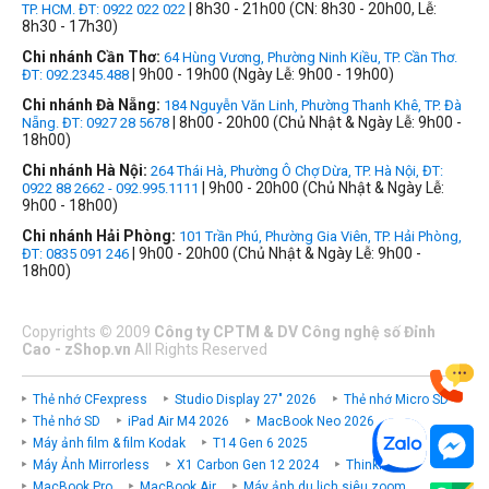
| 8h30 - 21h00 (CN: 8h30 - 20h00, Lễ:
TP. HCM. ĐT: 0922 022 022
8h30 - 17h30)
Chi nhánh Cần Thơ:
64 Hùng Vương, Phường Ninh Kiều, TP. Cần Thơ.
| 9h00 - 19h00 (Ngày Lễ: 9h00 - 19h00)
ĐT: 092.2345.488
Chi nhánh Đà Nẵng:
184 Nguyễn Văn Linh, Phường Thanh Khê, TP. Đà
| 8h00 - 20h00 (Chủ Nhật & Ngày Lễ: 9h00 -
Nẵng. ĐT: 0927 28 5678
18h00)
Chi nhánh Hà Nội:
264 Thái Hà, Phường Ô Chợ Dừa, TP. Hà Nội, ĐT:
| 9h00 - 20h00 (Chủ Nhật & Ngày Lễ:
0922 88 2662 - 092.995.1111
9h00 - 18h00)
Chi nhánh Hải Phòng:
101 Trần Phú, Phường Gia Viên, TP. Hải Phòng,
| 9h00 - 20h00 (Chủ Nhật & Ngày Lễ: 9h00 -
ĐT: 0835 091 246
18h00)
Copyrights
©
2009
Công ty CPTM & DV Công nghệ số Đỉnh
Cao - zShop.vn
All Rights Reserved
Thẻ nhớ CFexpress
Studio Display 27" 2026
Thẻ nhớ Micro SD
Thẻ nhớ SD
iPad Air M4 2026
MacBook Neo 2026
Máy ảnh film & film Kodak
T14 Gen 6 2025
Máy Ảnh Mirrorless
X1 Carbon Gen 12 2024
ThinkPad P
MacBook Pro
MacBook Air
Máy ảnh du lịch siêu zoom