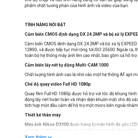
phẩm chất tương phản của hình ảnh và video của bạn.
TÍNH NĂNG NỔI BẬT
Cảm biến CMOS định dạng DX 24.2MP và bộ xử lý EXPEE
Cảm biến CMOS định dạng DX 24.2MP và bộ xử lý EXPEED 4 
12800, và được tiếp tục mở rộng tới ISO 25600. Ngoài ra, 
toàn bộ hệ thống máy ảnh lên cao nhất, bao gồm cả hỗ trợ q
Cảm biến lấy nét tự động Multi-CAM 1000
Chất lượng hình ảnh cao là nhờ vào một hệ thống AF apt mà
Chế độ quay video Full HD 1080p
Quay film Full HD 1080p được hỗ trợ với tốc độ khung hìn
động lấy nét hoàn toàn và nhận diện khuôn mặt cho độ sắc
tích hợp một đầu cắm để hỗ trợ một micro bên ngoài nhằm
Thiết kế thân máy
Máy ảnh Nikon D3300
được trang bị màn hình đa góc LCD 
cũng được tích hợp vào máy cho khả năng nhận diện chính
Xem thêm