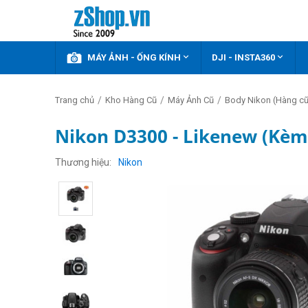



KHUYẾN MÃI
MÁY ẢNH - ỐNG KÍNH
DJI - INSTA360
/
/
/
Trang chủ
Kho Hàng Cũ
Máy Ảnh Cũ
Body Nikon (Hàng cũ
Nikon D3300 - Likenew (Kèm
Thương hiệu
Nikon