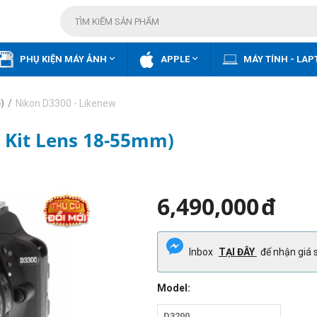


PHỤ KIỆN MÁY ẢNH
APPLE
MÁY TÍNH - LAP
/
Nikon D3300 - Likenew
)
 Kit Lens 18-55mm)
6,490,000
đ
Inbox
TẠI ĐÂY
để nhận giá s
Model:
D3200