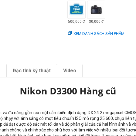
500,000
đ
30,000
đ
XEM DANH SÁCH SẢN PHẨM
m
Đặc tính kỹ thuật
Video
Nikon D3300 Hàng cũ
và đa năng gồm có một cảm biến định dạng DX 24.2 megapixel CMOS và 
độ nhạy với ánh sáng có một tiêu chuẩn ISO mở rộng 25.600, chụp liên t
ấp để đạt được độ sắc nét tối đa và độ phân giải của cả hai hình ảnh và 
nh chóng và chính xác cho phù hợp với làm việc với nhiều loại đối tượn
ạo nổi bật hình ảnh của bạn, bao gồm cả chế độ Easy Panorama cũng n