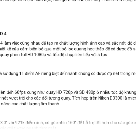
D 4
làm việc cùng nhau để tạo ra chất lượng hình ảnh cao và sắc nét, độ 
thiết kế của cảm biến bỏ qua một bộ lọc quang học thấp để có được độ s
uay phim full HD 1080p và tốc độ chụp liên tiếp với 5 fps.
 sử dụng 11 điểm AF riêng biệt để nhanh chóng có được độ nét trong một
h lên đến 60fps cũng như quay HD 720p và SD 480p ở nhiều tốc độ khun
 nét vượt trội cho các đối tượng quay. Tích hợp trên Nikon D3300 là mi
 nâng cao chất lượng âm thanh.
3.0" với 921k điểm ảnh, có góc nhìn 160° để hỗ trợ tốt hơn cho các gó
 xác đối tượng nganh tầm mắt.