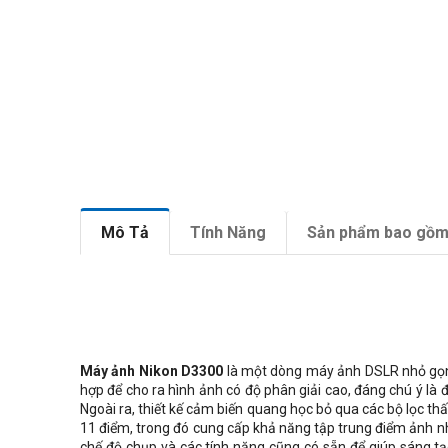
Mô Tả
Tính Năng
Sản phẩm bao gồ
Máy ảnh Nikon D3300
là một dòng máy ảnh DSLR nhỏ gọn 
hợp để cho ra hình ảnh có độ phân giải cao, đáng chú ý là 
Ngoài ra, thiết kế cảm biến quang học bỏ qua các bộ lọc th
11 điểm, trong đó cung cấp khả năng tập trung điểm ảnh nha
chế độ chụp và các tính năng cũng có sẵn để giúp sáng t