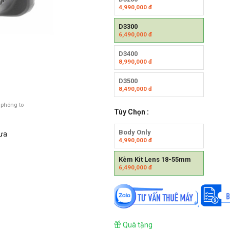
4,990,000
đ
D3300
6,490,000
đ
D3400
8,990,000
đ
D3500
8,490,000
đ
 phóng to
Tùy Chọn :
Body Only
cưa
4,990,000
đ
Kèm Kit Lens 18-55mm
6,490,000
đ
Quà tặng