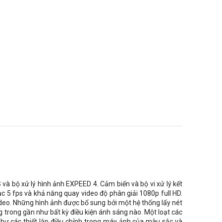
bộ xử lý hình ảnh EXPEED 4. Cảm biến và bộ vi xử lý kết
ục 5 fps và khả năng quay video độ phân giải 1080p full HD.
video. Những hình ảnh được bổ sung bởi một hệ thống lấy nét
g trong gần như bất kỳ điều kiện ánh sáng nào. Một loạt các
hư các thiết lập điều chỉnh trong máy ảnh của màu sắc và