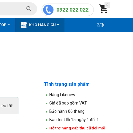
0


0922 022 022


TOP
KHO HÀNG CŨ
2/2
Tình trạng sản phẩm
Hàng Likenew
Giá đã bao gồm VAT
iêu tốt!
Bảo hành 06 tháng
Bao test lỗi 15 ngày 1 đổi 1
Hỗ trợ nâng cấp thu cũ đổi mới