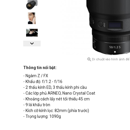

Di chuột vào hình ảnh để
Thông tin nổi bật:
- Ngàm Z / FX
- Khẩu độ:
f/1.2 - f/16
- 2 thấu kính ED, 3 thấu kính phi cầu
- Các lớp phủ ARNEO, Nano Crystal Coat
- Khoảng cách lấy nét tối thiểu
45 cm
- 9 lá khẩu tròn
- Kích cỡ kính lọc: 82mm (phía trước)
- Trọng lượng: 1090g