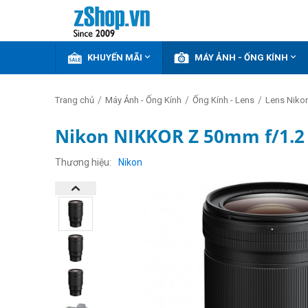


KHUYẾN MÃI
MÁY ẢNH - ỐNG KÍNH
/
/
/
Trang chủ
Máy Ảnh - Ống Kính
Ống Kính - Lens
Lens Niko
Nikon NIKKOR Z 50mm f/1.2 
Thương hiệu
Nikon