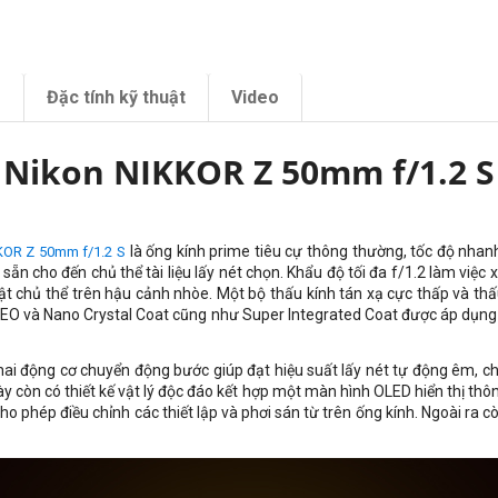
m
Đặc tính kỹ thuật
Video
Nikon NIKKOR Z 50mm f/1.2 S
là ống kính prime tiêu cự thông thường, tốc độ nhanh 
KOR Z 50mm f/1.2 S
n cho đến chủ thể tài liệu lấy nét chọn. Khẩu độ tối đa f/1.2 làm việc 
t chủ thể trên hậu cảnh nhòe. Một bộ thấu kính tán xạ cực thấp và thấu
ARNEO và Nano Crystal Coat cũng như Super Integrated Coat được áp dụng
 hai động cơ chuyển động bước giúp đạt hiệu suất lấy nét tự động êm, ch
 còn có thiết kế vật lý độc đáo kết hợp một màn hình OLED hiển thị thông
cho phép điều chỉnh các thiết lập và phơi sán từ trên ống kính. Ngoài ra c