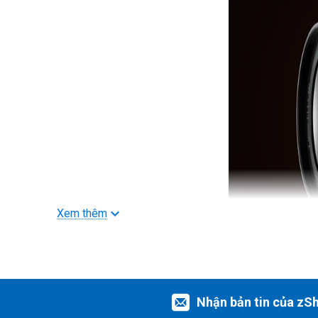
Xem thêm
>>> Xem thêm
Ống kính Nikon
Nhận bản tin của zS