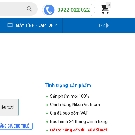
0


0922 022 022


MÁY TÍNH - LAPTOP
KHO HÀNG CŨ
1/2
Tình trạng sản phẩm
Sản phẩm mới 100%
Chính hãng Nikon Vietnam
iêu tốt!
Giá đã bao gồm VAT
Bảo hành 24 tháng chính hãng
Hỗ trợ nâng cấp thu cũ đổi mới