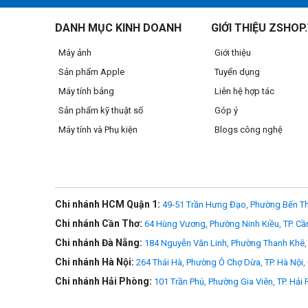
Tính năng nổi bật
DANH MỤC KINH DOANH
GIỚI THIỆU ZSHOP
Máy ảnh
Giới thiệu
Sản phẩm Apple
Tuyển dụng
Máy tính bảng
Liên hệ hợp tác
Sản phẩm kỹ thuật số
Góp ý
Máy tính và Phụ kiện
Blogs công nghệ
Chi nhánh HCM Quận 1:
49-51 Trần Hưng Đạo, Phường Bến Th
Chi nhánh Cần Thơ:
64 Hùng Vương, Phường Ninh Kiều, TP. Cầ
Chi nhánh Đà Nẵng:
184 Nguyễn Văn Linh, Phường Thanh Khê, 
Chi nhánh Hà Nội:
264 Thái Hà, Phường Ô Chợ Dừa, TP. Hà Nội,
Chi nhánh Hải Phòng:
101 Trần Phú, Phường Gia Viên, TP. Hải