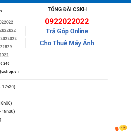
TỔNG ĐÀI CSKH
P
0922022022
022022
Trả Góp Online
2022022
22022022
Cho Thuê Máy Ảnh
322829
2022
66 246
@zshop.vn
 - 17h30)
 18h00)
- 18h00)
)