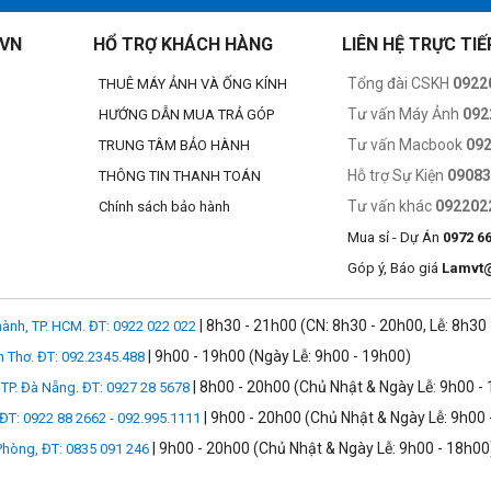
.VN
HỔ TRỢ KHÁCH HÀNG
LIÊN HỆ TRỰC TIẾ
Tổng đài CSKH
0922
THUÊ MÁY ẢNH VÀ ỐNG KÍNH
Tư vấn Máy Ảnh
092
HƯỚNG DẪN MUA TRẢ GÓP
Tư vấn Macbook
09
TRUNG TÂM BẢO HÀNH
Hỗ trợ Sự Kiện
0908
THÔNG TIN THANH TOÁN
Tư vấn khác
092202
Chính sách bảo hành
Mua sỉ - Dự Án
0972 6
Góp ý, Báo giá
Lamvt
| 8h30 - 21h00 (CN: 8h30 - 20h00, Lễ: 8h30
ành, TP. HCM. ĐT: 0922 022 022
| 9h00 - 19h00 (Ngày Lễ: 9h00 - 19h00)
n Thơ. ĐT: 092.2345.488
| 8h00 - 20h00 (Chủ Nhật & Ngày Lễ: 9h00 -
TP. Đà Nẵng. ĐT: 0927 28 5678
| 9h00 - 20h00 (Chủ Nhật & Ngày Lễ: 9h00 
 ĐT: 0922 88 2662 - 092.995.1111
| 9h00 - 20h00 (Chủ Nhật & Ngày Lễ: 9h00 - 18h00
 Phòng, ĐT: 0835 091 246