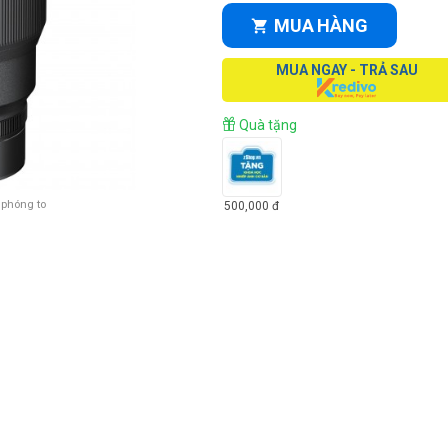
MUA HÀNG
MUA NGAY - TRẢ SAU
Quà tặng
 phóng to
500,000
đ