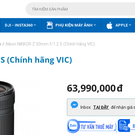



DJI - INSTA360
PHỤ KIỆN MÁY ẢNH
APPLE
/
Nikon NIKKOR Z 50mm f/1.2 S (Chính hãng VIC)
n
S (Chính hãng VIC)
63,990,000
đ
Inbox
TẠI ĐÂY
để nhận giá s