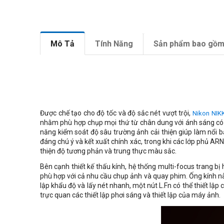
Mô Tả
Tính Năng
Sản phẩm bao gồ
Được chế tạo cho độ tốc và độ sắc nét vượt trội,
Nikon NIK
nhằm phù hợp chụp mọi thứ từ chân dung với ánh sáng có sẵ
năng kiểm soát độ sâu trường ảnh cải thiện giúp làm nổi bậ
đáng chú ý và kết xuất chính xác, trong khi các lớp phủ 
thiện độ tương phản và trung thực màu sắc.
Bên cạnh thiết kế thấu kính, hệ thống multi-focus trang bị
phù hợp với cả nhu cầu chụp ảnh và quay phim. Ống kính này
lập khẩu độ và lấy nét nhanh, một nút L.Fn có thể thiết lập 
trực quan các thiết lập phơi sáng và thiết lập của máy ảnh.