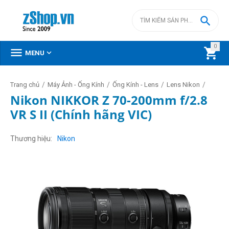

0



MENU
/
/
/
/
Trang chủ
Máy Ảnh - Ống Kính
Ống Kính - Lens
Lens Nikon
Nikon NIKKOR Z 70-200mm f/2.8
VR S II (Chính hãng VIC)
Thương hiệu
Nikon