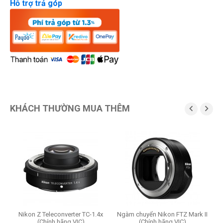
Hỗ trợ trả góp
KHÁCH THƯỜNG MUA THÊM


x
Nikon Z Teleconverter TC-1.4x
Ngàm chuyển Nikon FTZ Mark II
(Chính hãng VIC)
(Chính hãng VIC)