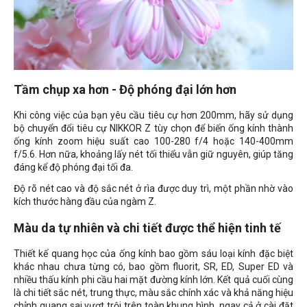
Tầm chụp xa hơn - Độ phóng đại lớn hơn
Khi công việc của bạn yêu cầu tiêu cự hơn 200mm, hãy sử dụng
bộ chuyển đổi tiêu cự NIKKOR Z tùy chọn để biến ống kính thành
ống kính zoom hiệu suất cao 100-280 f/4 hoặc 140-400mm
f/5.6. Hơn nữa, khoảng lấy nét tối thiểu vẫn giữ nguyên, giúp tăng
đáng kể độ phóng đại tối đa.
Độ rõ nét cao và độ sắc nét ở rìa được duy trì, một phần nhờ vào
kích thước hàng đầu của ngàm Z.
Màu da tự nhiên và chi tiết được thể hiện tinh tế
Thiết kế quang học của ống kính bao gồm sáu loại kính đặc biệt
khác nhau chưa từng có, bao gồm fluorit, SR, ED, Super ED và
nhiều thấu kính phi cầu hai mặt đường kính lớn. Kết quả cuối cùng
là chi tiết sắc nét, trung thực, màu sắc chính xác và khả năng hiệu
chỉnh quang sai vượt trội trên toàn khung hình, ngay cả ở cài đặt