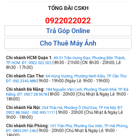
TỔNG ĐÀI CSKH
0922022022
Trả Góp Online
Cho Thuê Máy Ảnh
Chi nhánh HCM Quận 1:
49-51 Trần Hưng Đạo, Phường Bến Thành,
| 8h30 - 21h00 (CN: 8h30 - 20h00, Lễ:
TP. HCM. ĐT: 0922 022 022
8h30 - 17h30)
Chi nhánh Cần Thơ:
64 Hùng Vương, Phường Ninh Kiều, TP. Cần Thơ.
| 9h00 - 19h00 (Ngày Lễ: 9h00 - 19h00)
ĐT: 092.2345.488
Chi nhánh Đà Nẵng:
184 Nguyễn Văn Linh, Phường Thanh Khê, TP. Đà
| 8h00 - 20h00 (Chủ Nhật & Ngày Lễ: 9h00 -
Nẵng. ĐT: 0927 28 5678
18h00)
Chi nhánh Hà Nội:
264 Thái Hà, Phường Ô Chợ Dừa, TP. Hà Nội, ĐT:
| 9h00 - 20h00 (Chủ Nhật & Ngày Lễ:
0922 88 2662 - 092.995.1111
9h00 - 18h00)
Chi nhánh Hải Phòng:
101 Trần Phú, Phường Gia Viên, TP. Hải Phòng,
| 9h00 - 20h00 (Chủ Nhật & Ngày Lễ: 9h00 -
ĐT: 0835 091 246
18h00)