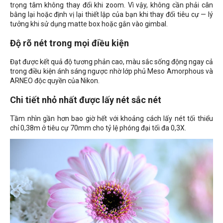
trọng tâm không thay đổi khi zoom. Vì vậy, không cần phải cân
bằng lại hoặc định vị lại thiết lập của bạn khi thay đổi tiêu cự — lý
tưởng khi sử dụng matte box hoặc gắn vào gimbal.
Độ rõ nét trong mọi điều kiện
Đạt được kết quả độ tương phản cao, màu sắc sống động ngay cả
trong điều kiện ánh sáng ngược nhờ lớp phủ Meso Amorphous và
ARNEO độc quyền của Nikon.
Chi tiết nhỏ nhất được lấy nét sắc nét
Tầm nhìn gần hơn bao giờ hết với khoảng cách lấy nét tối thiểu
chỉ 0,38m ở tiêu cự 70mm cho tỷ lệ phóng đại tối đa 0,3X.