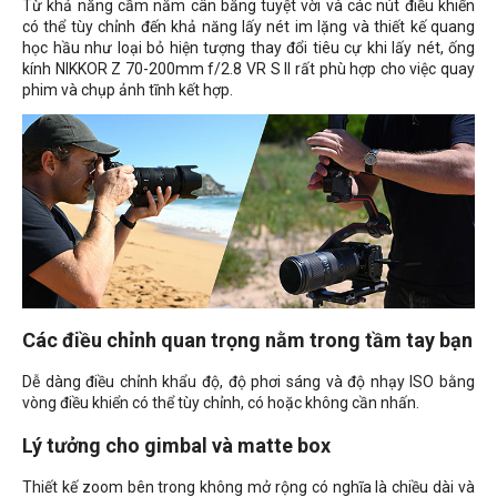
Từ khả năng cầm nắm cân bằng tuyệt vời và các nút điều khiển
có thể tùy chỉnh đến khả năng lấy nét im lặng và thiết kế quang
học hầu như loại bỏ hiện tượng thay đổi tiêu cự khi lấy nét, ống
kính NIKKOR Z 70-200mm f/2.8 VR S II rất phù hợp cho việc quay
phim và chụp ảnh tĩnh kết hợp.
Các điều chỉnh quan trọng nằm trong tầm tay bạn
Dễ dàng điều chỉnh khẩu độ, độ phơi sáng và độ nhạy ISO bằng
vòng điều khiển có thể tùy chỉnh, có hoặc không cần nhấn.
Lý tưởng cho gimbal và matte box
Thiết kế zoom bên trong không mở rộng có nghĩa là chiều dài và