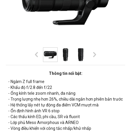
Thông tin nổi bật:
- Ngàm Z full frame
- Khẩu độ f/2.8 đến f/22
- Ống kính tele zoom nhanh, đa năng
- Trọng lượng nhẹ hơn 26%, chiều dài ngắn hơn phiên bản trước
- Hệ thống lấy nét tự động đa điểm VCM mượt mà
- Ổn định hình ảnh VR 6 stop
- Các thấu kính ED, phi cầu, SR và fluorit
- Lớp phủ Meso Amorphous và ARNEO
- Vòng điều khiển với công tắc nhấp/khử nhấp