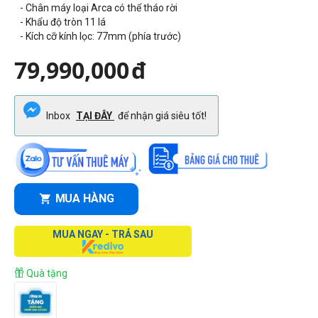
- Chân máy loại Arca có thể tháo rời
- Khẩu độ tròn 11 lá
- Kích cỡ kính lọc: 77mm (phía trước)
79,990,000
đ
Inbox
TẠI ĐÂY
để nhận giá siêu tốt!
MUA HÀNG
MUA NGAY - TRẢ SAU
Quà tặng