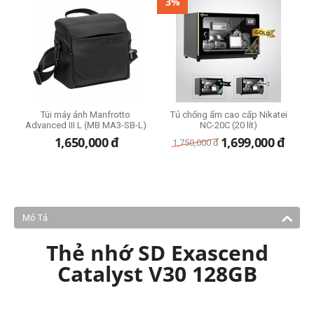
3%
me
Túi máy ảnh Manfrotto
Tủ chống ẩm cao cấp Nikatei
B
Advanced III L (MB MA3-SB-L)
NC-20C (20 lít)
1,650,000
đ
1,699,000
đ
1,750,000
đ
Mô Tả
Thẻ nhớ SD Exascend
Catalyst V30 128GB