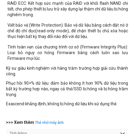
RAID ECC: Kết hợp sức mạnh của RAID với khối flash NAND chi
tiết, cho phép thiết bị lưu trữ xây dựng lại thậm chí dữ liệu bị hỏng
nghiêm trọng.
Viết bảo vệ (Write Protection): Bảo vệ dữ liệu bằng cách đặt nó ở
chế độ chỉ đọc(read-only mode), để chặn thiết bị chủ xóa hoặc
thực hiện bất kỳ thay đổi nào đối với dữ liệu.
Tính toàn vẹn của chương trình cơ sở (Firmware Integrity Plus):
Loại bỏ nguy cơ hỏng Firmware bằng cách luôn sao lưu
Firmware mọi lúc.
Kỹ sư giàu kinh nghiệm với hàng trăm trường hợp giải cứu thành
công.
Phục hồi 90+% dữ liệu: đảm bảo không ít hơn 90% dữ liệu trong
bất kỳ trường hợp nào, ngay cả thẻ/SSD bị hỏng và bị hỏng trầm
trọng.
Exascend khẳng định, không bị hỏng dữ liệu khi sử dụng thẻ.
>>> Xem thêm
Thẻ nhớ máy ảnh
Tính Năng