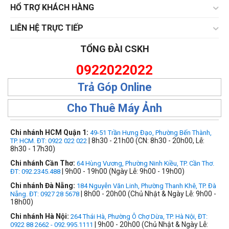
HỔ TRỢ KHÁCH HÀNG
LIÊN HỆ TRỰC TIẾP
TỔNG ĐÀI CSKH
0922022022
Trả Góp Online
Cho Thuê Máy Ảnh
Chi nhánh HCM Quận 1:
49-51 Trần Hưng Đạo, Phường Bến Thành,
| 8h30 - 21h00 (CN: 8h30 - 20h00, Lễ:
TP. HCM. ĐT: 0922 022 022
8h30 - 17h30)
Chi nhánh Cần Thơ:
64 Hùng Vương, Phường Ninh Kiều, TP. Cần Thơ.
| 9h00 - 19h00 (Ngày Lễ: 9h00 - 19h00)
ĐT: 092.2345.488
Chi nhánh Đà Nẵng:
184 Nguyễn Văn Linh, Phường Thanh Khê, TP. Đà
| 8h00 - 20h00 (Chủ Nhật & Ngày Lễ: 9h00 -
Nẵng. ĐT: 0927 28 5678
18h00)
Chi nhánh Hà Nội:
264 Thái Hà, Phường Ô Chợ Dừa, TP. Hà Nội, ĐT:
| 9h00 - 20h00 (Chủ Nhật & Ngày Lễ:
0922 88 2662 - 092.995.1111