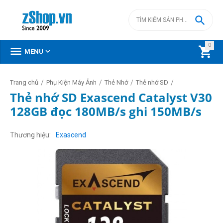

0



MENU
/
/
/
/
Trang chủ
Phụ Kiện Máy Ảnh
Thẻ Nhớ
Thẻ nhớ SD
Thẻ nhớ SD Exascend Catalyst V30
128GB đọc 180MB/s ghi 150MB/s
Thương hiệu
Exascend