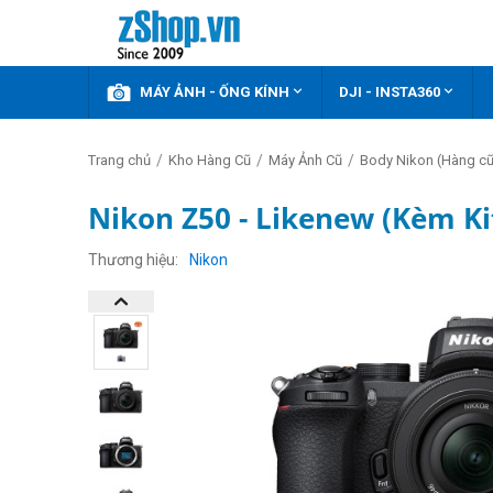



KHUYẾN MÃI
MÁY ẢNH - ỐNG KÍNH
DJI - INSTA360
/
/
/
Trang chủ
Kho Hàng Cũ
Máy Ảnh Cũ
Body Nikon (Hàng cũ
Nikon Z50 - Likenew (Kèm K
Thương hiệu
Nikon