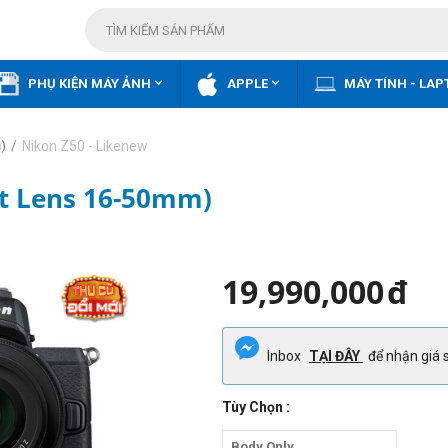


PHỤ KIỆN MÁY ẢNH
APPLE
MÁY TÍNH - LAP
/
Nikon Z50 - Likenew
)
it Lens 16-50mm)
19,990,000
đ
Inbox
TẠI ĐÂY
để nhận giá s
Tùy Chọn :
Body Only