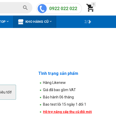
0


0922 022 022


TOP
KHO HÀNG CŨ
2/2
Tình trạng sản phẩm
Hàng Likenew
Giá đã bao gồm VAT
iêu tốt!
Bảo hành 06 tháng
Bao test lỗi 15 ngày 1 đổi 1
Hỗ trợ nâng cấp thu cũ đổi mới