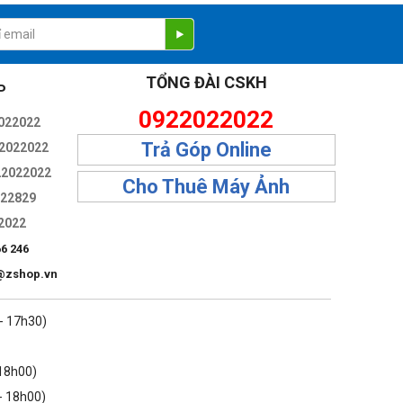
TỔNG ĐÀI CSKH
hụp ảnh ở mọi lúc, mọi nơi.
P
0922022022
022022
Trả Góp Online
2022022
22022022
Cho Thuê Máy Ảnh
322829
2022
66 246
@zshop.vn
 - 17h30)
 18h00)
- 18h00)