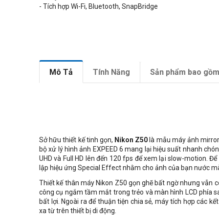
- Tích hợp Wi-Fi, Bluetooth, SnapBridge
Mô Tả
Tính Năng
Sản phẩm bao gồ
Sở hữu thiết kế tinh gọn,
Nikon Z50
là mẫu máy ảnh mirrorl
bộ xử lý hình ảnh EXPEED 6 mang lại hiệu suất nhanh chóng
UHD và Full HD lên đến 120 fps để xem lại slow-motion. Để 
lập hiệu ứng Special Effect nhằm cho ảnh của bạn nước m
Thiết kế thân máy Nikon Z50 gọn ghẽ bất ngờ nhưng vẫn có
công cụ ngắm tầm mắt trong trẻo và màn hình LCD phía sa
bất lợi. Ngoài ra để thuận tiện chia sẻ, máy tích hợp các 
xa từ trên thiết bị di động.