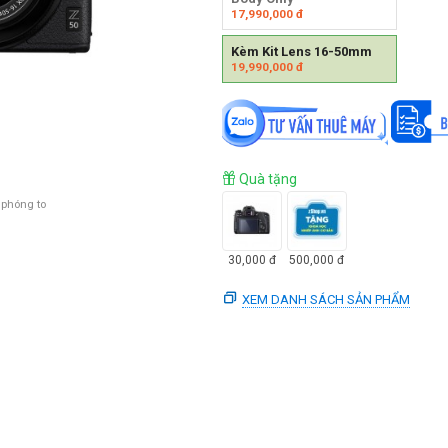
17,990,000
đ
Kèm Kit Lens 16-50mm
19,990,000
đ
Quà tặng
 phóng to
30,000
đ
500,000
đ
XEM DANH SÁCH SẢN PHẨM