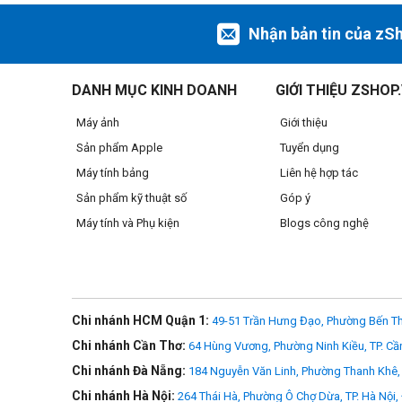
Nhận bản tin của zS
Thân máy nhỏ, nhẹ, linh động thông minh
Máy ảnh Nikon Z50 có thiết kế nhỏ, gọn, nhẹ, tận dụng ưu đ
DANH MỤC KINH DOANH
GIỚI THIỆU ZSHOP
Máy ảnh
Giới thiệu
Sản phẩm Apple
Tuyển dụng
Máy tính bảng
Liên hệ hợp tác
Sản phẩm kỹ thuật số
Góp ý
Máy tính và Phụ kiện
Blogs công nghệ
Chi nhánh HCM Quận 1:
49-51 Trần Hưng Đạo, Phường Bến Th
Chi nhánh Cần Thơ:
64 Hùng Vương, Phường Ninh Kiều, TP. Cầ
Chi nhánh Đà Nẵng:
184 Nguyễn Văn Linh, Phường Thanh Khê, 
Chi nhánh Hà Nội:
264 Thái Hà, Phường Ô Chợ Dừa, TP. Hà Nội,