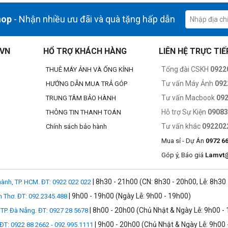
hop
- Nhận nhiều ưu đãi và quà tặng hấp dẫn
iểm của dòng máy ảnh Nikon DX có tính linh động cao và có thể dễ dàng c
.VN
HỔ TRỢ KHÁCH HÀNG
LIÊN HỆ TRỰC TIẾ
Tổng đài CSKH
0922
THUÊ MÁY ẢNH VÀ ỐNG KÍNH
Tư vấn Máy Ảnh
092
HƯỚNG DẪN MUA TRẢ GÓP
Tư vấn Macbook
09
TRUNG TÂM BẢO HÀNH
Hỗ trợ Sự Kiện
0908
THÔNG TIN THANH TOÁN
Tư vấn khác
092202
Chính sách bảo hành
Mua sỉ - Dự Án
0972 6
Góp ý, Báo giá
Lamvt
| 8h30 - 21h00 (CN: 8h30 - 20h00, Lễ: 8h30
ành, TP. HCM. ĐT: 0922 022 022
| 9h00 - 19h00 (Ngày Lễ: 9h00 - 19h00)
n Thơ. ĐT: 092.2345.488
| 8h00 - 20h00 (Chủ Nhật & Ngày Lễ: 9h00 -
TP. Đà Nẵng. ĐT: 0927 28 5678
| 9h00 - 20h00 (Chủ Nhật & Ngày Lễ: 9h00 
 ĐT: 0922 88 2662 - 092.995.1111