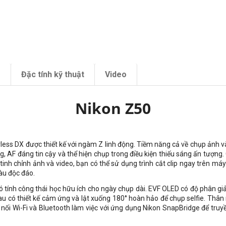
m
Đặc tính kỹ thuật
Video
Nikon Z50
ess DX được thiết kế với ngàm Z linh động. Tiềm năng cả về chụp ảnh 
, AF đáng tin cậy và thể hiện chụp trong điều kiện thiếu sáng ấn tượn
tinh chỉnh ảnh và video, bạn có thể sử dụng trình cắt clip ngay trên má
àu độc đáo.
 tính công thái học hữu ích cho ngày chụp dài. EVF OLED có độ phân giả
u có thiết kế cảm ứng và lật xuống 180° hoàn hảo để chụp selfie. Thân
kết nối Wi-Fi và Bluetooth làm việc với ứng dụng Nikon SnapBridge để t