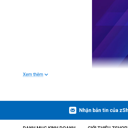
Xem thêm
Mở rộng bộ nhớ của bạn
Với tốc độ đọc lên đến 1,050 MB/s, ổ cứng SSD di động X9 c
- Tốc độ đọc lên tới 1,050 MB/s
Nhận bản tin của zS
- Tải tập tin nhanh hơn tới 7,5 lần so với ổ cứng di động
- Tải tệp nhanh hơn tới 100 lần so với ổ flash USB