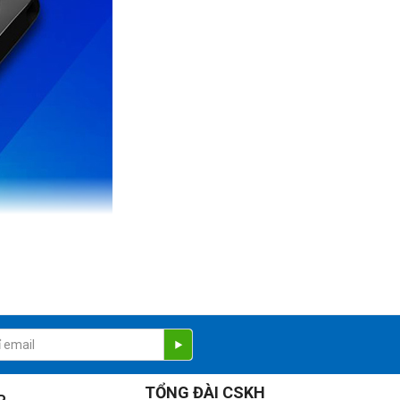
in lớn một cách mượt mà và nhanh chóng.
TỔNG ĐÀI CSKH