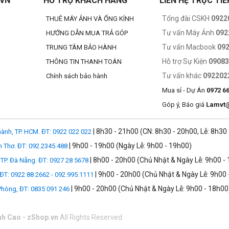
.VN
HỔ TRỢ KHÁCH HÀNG
LIÊN HỆ TRỰC TIẾ
Tổng đài CSKH
0922
THUÊ MÁY ẢNH VÀ ỐNG KÍNH
Tư vấn Máy Ảnh
092
HƯỚNG DẪN MUA TRẢ GÓP
Tư vấn Macbook
09
TRUNG TÂM BẢO HÀNH
Hỗ trợ Sự Kiện
0908
THÔNG TIN THANH TOÁN
Tư vấn khác
092202
Chính sách bảo hành
Mua sỉ - Dự Án
0972 6
Góp ý, Báo giá
Lamvt
| 8h30 - 21h00 (CN: 8h30 - 20h00, Lễ: 8h30
ành, TP. HCM. ĐT: 0922 022 022
| 9h00 - 19h00 (Ngày Lễ: 9h00 - 19h00)
n Thơ. ĐT: 092.2345.488
| 8h00 - 20h00 (Chủ Nhật & Ngày Lễ: 9h00 -
TP. Đà Nẵng. ĐT: 0927 28 5678
| 9h00 - 20h00 (Chủ Nhật & Ngày Lễ: 9h00 
 ĐT: 0922 88 2662 - 092.995.1111
| 9h00 - 20h00 (Chủ Nhật & Ngày Lễ: 9h00 - 18h00
 Phòng, ĐT: 0835 091 246
nh Cao - zShop.vn
All Rights Reserved