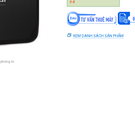
0
đ
XEM DANH SÁCH SẢN PHẨM
 phóng to