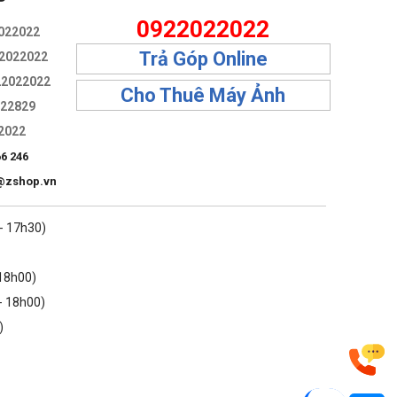
P
0922022022
022022
Trả Góp Online
2022022
22022022
Cho Thuê Máy Ảnh
322829
2022
66 246
@zshop.vn
 - 17h30)
 18h00)
- 18h00)
)