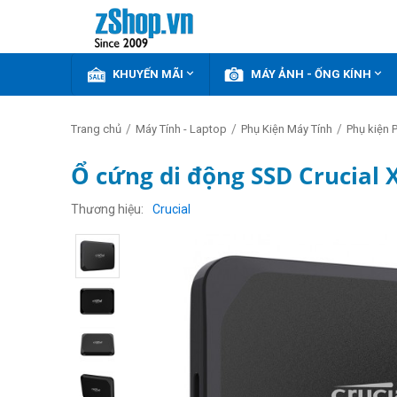


KHUYẾN MÃI
MÁY ẢNH - ỐNG KÍNH
/
/
/
Trang chủ
Máy Tính - Laptop
Phụ Kiện Máy Tính
Phụ kiện 
Ổ cứng di động SSD Crucial 
Thương hiệu
Crucial