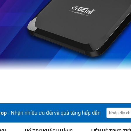
ho phép bạn truy cập dữ liệu, chuyển dữ liệu và làm việc trên các tệp t
hop
- Nhận nhiều ưu đãi và quà tặng hấp dẫn