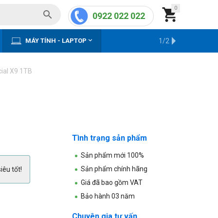
0


0922 022 022


MÁY TÍNH - LAPTOP
KHO HÀNG CŨ
1/2
ial X9 1TB
Tình trạng sản phẩm
Sản phẩm mới 100%
Sản phẩm chính hãng
iêu tốt!
Giá đã bao gồm VAT
Bảo hành 03 năm
Chuyên gia tư vấn