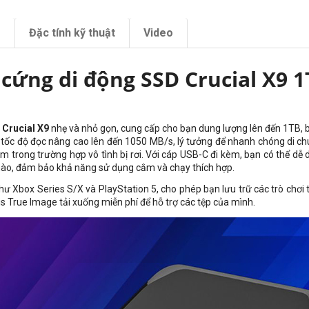
m
Đặc tính kỹ thuật
Video
 cứng di động SSD Crucial X9 1
i
Crucial X9
nhẹ và nhỏ gọn, cung cấp cho bạn dung lượng lên đến 1TB, bạn
tốc độ đọc nâng cao lên đến 1050 MB/s, lý tưởng để nhanh chóng di chuy
m trong trường hợp vô tình bị rơi. Với cáp USB-C đi kèm, bạn có thể dễ d
nào, đảm bảo khả năng sử dụng cắm và chạy thích hợp.
ư Xbox Series S/X và PlayStation 5, cho phép bạn lưu trữ các trò chơi 
 True Image tải xuống miễn phí để hỗ trợ các tệp của mình.