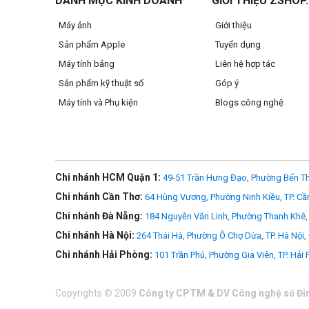
DANH MỤC KINH DOANH
GIỚI THIỆU ZSHOP
Máy ảnh
Giới thiệu
Sản phẩm Apple
Tuyển dụng
Máy tính bảng
Liên hệ hợp tác
Sản phẩm kỹ thuật số
Góp ý
Máy tính và Phụ kiện
Blogs công nghệ
Chi nhánh HCM Quận 1:
49-51 Trần Hưng Đạo, Phường Bến Th
Chi nhánh Cần Thơ:
64 Hùng Vương, Phường Ninh Kiều, TP. Cầ
Chi nhánh Đà Nẵng:
184 Nguyễn Văn Linh, Phường Thanh Khê, 
Chi nhánh Hà Nội:
264 Thái Hà, Phường Ô Chợ Dừa, TP. Hà Nội,
Chi nhánh Hải Phòng:
101 Trần Phú, Phường Gia Viên, TP. Hải
Copyrights
©
2009
Công ty CPTM & DV Công nghệ số Đỉ
Khả năng tương thích cắm và chạy