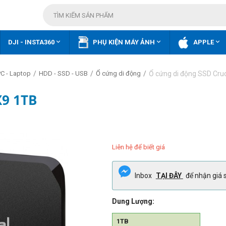



DJI - INSTA360
PHỤ KIỆN MÁY ẢNH
APPLE
/
/
/
Ổ cứng di động SSD Cruc
PC - Laptop
HDD - SSD - USB
Ổ cứng di động
X9 1TB
Liên hệ để biết giá
Inbox
TẠI ĐÂY
để nhận giá s
Dung Lượng:
1TB