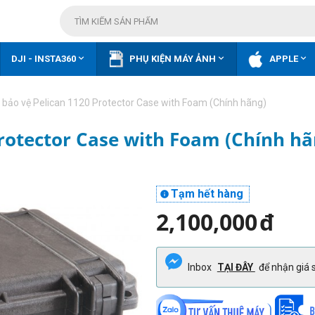



DJI - INSTA360
PHỤ KIỆN MÁY ẢNH
APPLE
bảo vệ Pelican 1120 Protector Case with Foam (Chính hãng)
rotector Case with Foam (Chính hã
Tạm hết hàng

2,100,000
đ
Inbox
TẠI ĐÂY
để nhận giá s