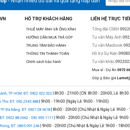
hop
- Nhận nhiều ưu đãi và quà tặng hấp dẫn
.VN
HỔ TRỢ KHÁCH HÀNG
LIÊN HỆ TRỰC TIẾ
Tổng đài CSKH
0922
THUÊ MÁY ẢNH VÀ ỐNG KÍNH
Tư vấn Máy Ảnh
092
HƯỚNG DẪN MUA TRẢ GÓP
Tư vấn Macbook
09
TRUNG TÂM BẢO HÀNH
Hỗ trợ Sự Kiện
0908
THÔNG TIN THANH TOÁN
Tư vấn khác
092202
Chính sách bảo hành
Mua sỉ - Dự Án
0972 6
Góp ý, Báo giá
Lamvt
| 8h30 - 21h00 (CN: 8h30 - 20h00, Lễ: 8h30
ành, TP. HCM. ĐT: 0922 022 022
| 9h00 - 19h00 (Ngày Lễ: 9h00 - 19h00)
n Thơ. ĐT: 092.2345.488
| 8h00 - 20h00 (Chủ Nhật & Ngày Lễ: 9h00 -
TP. Đà Nẵng. ĐT: 0927 28 5678
| 9h00 - 20h00 (Chủ Nhật & Ngày Lễ: 9h00 
 ĐT: 0922 88 2662 - 092.995.1111
| 9h00 - 20h00 (Chủ Nhật & Ngày Lễ: 9h00 - 18h00
 Phòng, ĐT: 0835 091 246