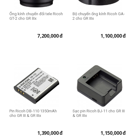
Ống kính chuyển đổi tele Ricoh
Bộ chuyển ống kính Ricoh GA-
GT-2 cho GR IIIx
2 cho GR IIIx
7,200,000
đ
1,100,000
đ
Pin Ricoh DB-110 1350mAh
Sạc pin Ricoh BJ-11 cho GR III
cho GR III & GR IIIx
& GR IIIx
1,390,000
đ
1,150,000
đ