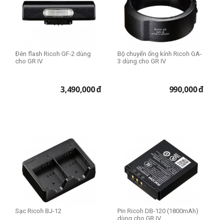
Đèn flash Ricoh GF-2 dùng
Bộ chuyển ống kính Ricoh GA-
cho GR IV
3 dùng cho GR IV
3,490,000
đ
990,000
đ
Sạc Ricoh BJ-12
Pin Ricoh DB-120 (1800mAh)
dùng cho GR IV