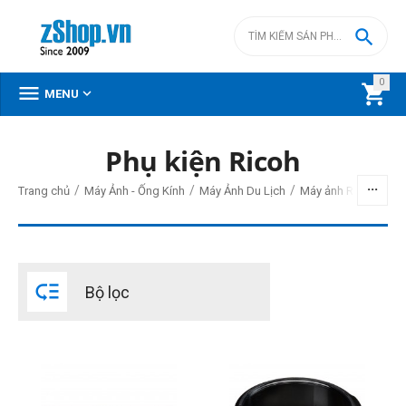

0



MENU
Phụ kiện Ricoh
BỘ LỌC
/
/
/
Trang chủ
Máy Ảnh - Ống Kính
Máy Ảnh Du Lịch
Máy ảnh Ricoh - Thet
Giá
đ
–
đ

Bộ lọc
700000
đ
7200000
đ
THIẾT LẬP LẠI