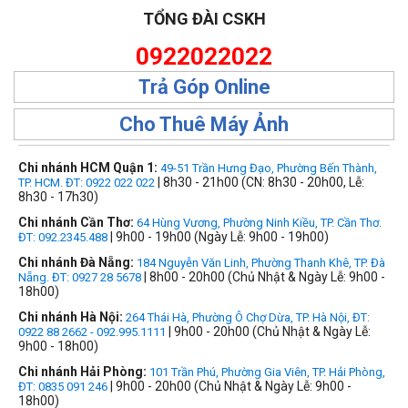
TỔNG ĐÀI CSKH
0922022022
Trả Góp Online
Cho Thuê Máy Ảnh
Chi nhánh HCM Quận 1:
49-51 Trần Hưng Đạo, Phường Bến Thành,
| 8h30 - 21h00 (CN: 8h30 - 20h00, Lễ:
TP. HCM. ĐT: 0922 022 022
8h30 - 17h30)
Chi nhánh Cần Thơ:
64 Hùng Vương, Phường Ninh Kiều, TP. Cần Thơ.
| 9h00 - 19h00 (Ngày Lễ: 9h00 - 19h00)
ĐT: 092.2345.488
Chi nhánh Đà Nẵng:
184 Nguyễn Văn Linh, Phường Thanh Khê, TP. Đà
| 8h00 - 20h00 (Chủ Nhật & Ngày Lễ: 9h00 -
Nẵng. ĐT: 0927 28 5678
18h00)
Chi nhánh Hà Nội:
264 Thái Hà, Phường Ô Chợ Dừa, TP. Hà Nội, ĐT:
| 9h00 - 20h00 (Chủ Nhật & Ngày Lễ:
0922 88 2662 - 092.995.1111
9h00 - 18h00)
Chi nhánh Hải Phòng:
101 Trần Phú, Phường Gia Viên, TP. Hải Phòng,
| 9h00 - 20h00 (Chủ Nhật & Ngày Lễ: 9h00 -
ĐT: 0835 091 246
18h00)