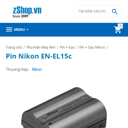

0



MENU
/
/
/
/
Trang chủ
Phụ Kiện Máy Ảnh
Pin + Sạc
Pin + Sạc Nikon
Pin Nikon EN-EL15c
Thương hiệu
Nikon