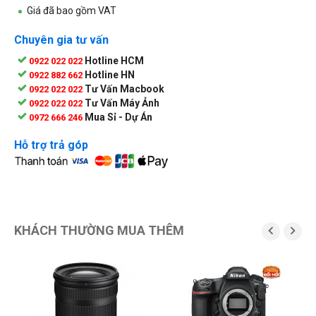
Giá đã bao gồm VAT
Chuyên gia tư vấn
Hotline HCM
0922 022 022
Hotline HN
0922 882 662
Tư Vấn Macbook
0922 022 022
Tư Vấn Máy Ảnh
0922 022 022
Mua Sỉ - Dự Án
0972 666 246
Hỗ trợ trả góp
KHÁCH THƯỜNG MUA THÊM


G
2