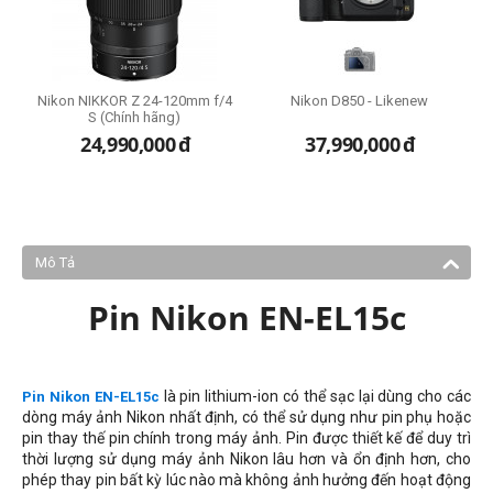
Nikon NIKKOR Z 24-120mm f/4
Nikon D850 - Likenew
N
S (Chính hãng)
24,990,000
đ
37,990,000
đ
5
Mô Tả
Pin Nikon EN-EL15c
là pin lithium-ion có thể sạc lại dùng cho các
Pin Nikon EN-EL15c
dòng máy ảnh Nikon nhất định, có thể sử dụng như pin phụ hoặc
pin thay thế pin chính trong máy ảnh. Pin được thiết kế để duy trì
thời lượng sử dụng máy ảnh Nikon lâu hơn và ổn định hơn, cho
phép thay pin bất kỳ lúc nào mà không ảnh hưởng đến hoạt động