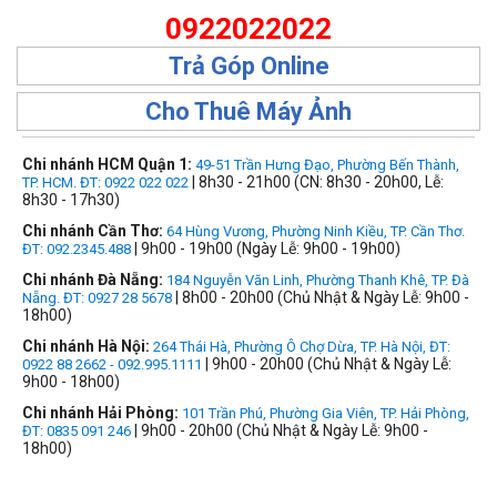
0922022022
Trả Góp Online
Cho Thuê Máy Ảnh
Chi nhánh HCM Quận 1:
49-51 Trần Hưng Đạo, Phường Bến Thành,
| 8h30 - 21h00 (CN: 8h30 - 20h00, Lễ:
TP. HCM. ĐT: 0922 022 022
8h30 - 17h30)
Chi nhánh Cần Thơ:
64 Hùng Vương, Phường Ninh Kiều, TP. Cần Thơ.
| 9h00 - 19h00 (Ngày Lễ: 9h00 - 19h00)
ĐT: 092.2345.488
Chi nhánh Đà Nẵng:
184 Nguyễn Văn Linh, Phường Thanh Khê, TP. Đà
| 8h00 - 20h00 (Chủ Nhật & Ngày Lễ: 9h00 -
Nẵng. ĐT: 0927 28 5678
18h00)
Chi nhánh Hà Nội:
264 Thái Hà, Phường Ô Chợ Dừa, TP. Hà Nội, ĐT:
| 9h00 - 20h00 (Chủ Nhật & Ngày Lễ:
0922 88 2662 - 092.995.1111
9h00 - 18h00)
Chi nhánh Hải Phòng:
101 Trần Phú, Phường Gia Viên, TP. Hải Phòng,
| 9h00 - 20h00 (Chủ Nhật & Ngày Lễ: 9h00 -
ĐT: 0835 091 246
18h00)