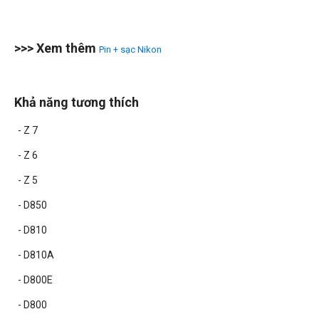
>>> Xem thêm
Pin + sạc Nikon
Khả năng tương thích
- Z 7
- Z 6
- Z 5
- D850
- D810
- D810A
- D800E
- D800