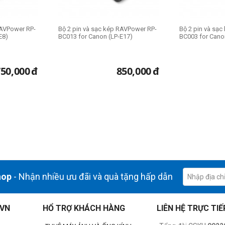
RAVPower RP-
Bộ 2 pin và sạc kép RAVPower RP-
Bộ 2 pin và sạ
E8)
BC013 for Canon (LP-E17)
BC003 for Cano
750,000
đ
850,000
đ
hop
- Nhận nhiều ưu đãi và quà tặng hấp dẫn
.VN
HỔ TRỢ KHÁCH HÀNG
LIÊN HỆ TRỰC TIẾ