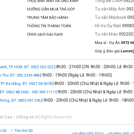
Tổng đài CSKH
0922
THUÊ MÁY ẢNH VÀ ỐNG KÍNH
Tư vấn Máy Ảnh
092
HƯỚNG DẪN MUA TRẢ GÓP
Tư vấn Macbook
09
TRUNG TÂM BẢO HÀNH
Hỗ trợ Sự Kiện
0908
THÔNG TIN THANH TOÁN
Tư vấn khác
092202
Chính sách bảo hành
Mua sỉ - Dự Án
0972 6
Góp ý, Báo giá
Lamvt
| 8h30 - 21h00 (CN: 8h30 - 20h00, Lễ: 8h30
ành, TP. HCM. ĐT: 0922 022 022
| 9h00 - 19h00 (Ngày Lễ: 9h00 - 19h00)
n Thơ. ĐT: 092.2345.488
| 8h00 - 20h00 (Chủ Nhật & Ngày Lễ: 9h00 -
TP. Đà Nẵng. ĐT: 0927 28 5678
| 9h00 - 20h00 (Chủ Nhật & Ngày Lễ: 9h00 
 ĐT: 0922 88 2662 - 092.995.1111
| 9h00 - 20h00 (Chủ Nhật & Ngày Lễ: 9h00 - 18h00
 Phòng, ĐT: 0835 091 246
nh Cao - zShop.vn
All Rights Reserved
o SD
Thẻ nhớ SD
Fujifilm GFX 50S II
Fujifilm GFX 1