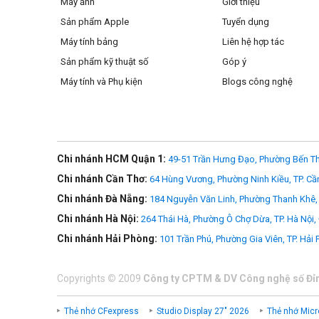
Máy ảnh
Giới thiệu
Sản phẩm Apple
Tuyển dụng
Máy tính bảng
Liên hệ hợp tác
Sản phẩm kỹ thuật số
Góp ý
Máy tính và Phụ kiện
Blogs công nghệ
Chi nhánh HCM Quận 1:
49-51 Trần Hưng Đạo, Phường Bến Th
Chi nhánh Cần Thơ:
64 Hùng Vương, Phường Ninh Kiều, TP. Cầ
Chi nhánh Đà Nẵng:
184 Nguyễn Văn Linh, Phường Thanh Khê, 
Chi nhánh Hà Nội:
264 Thái Hà, Phường Ô Chợ Dừa, TP. Hà Nội,
Chi nhánh Hải Phòng:
101 Trần Phú, Phường Gia Viên, TP. Hải
Copyrights
©
2009
Công ty CPTM & DV Công nghệ số Đỉ
Thẻ nhớ CFexpress
Studio Display 27" 2026
Thẻ nhớ Micr