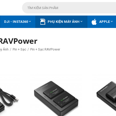



DJI - INSTA360
PHỤ KIỆN MÁY ẢNH
APPLE
c RAVPower
/
/
áy Ảnh
Pin + Sạc
Pin + Sạc RAVPower