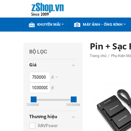


KHUYẾN MÃI
MÁY ẢNH - ỐNG KÍNH
Pin + Sạ
BỘ LỌC
/
Trang chủ
Phụ Kiện M
Giá
đ
–
đ
750000
đ
1030000
đ
Thương hiệu
RAVPower