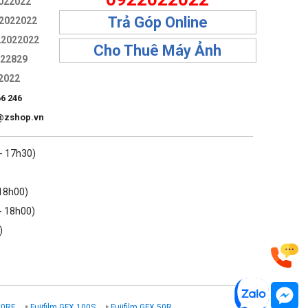
022022
Trả Góp Online
2022022
22022022
Cho Thuê Máy Ảnh
322829
2022
66 246
@zshop.vn
 - 17h30)
 18h00)
- 18h00)
)
00RF
Fujifilm GFX 100S
Fujifilm GFX 50R