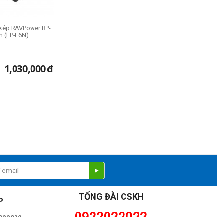
c kép RAVPower RP-
n (LP-E6N)
1,030,000
đ
TỔNG ĐÀI CSKH
P
0922022022