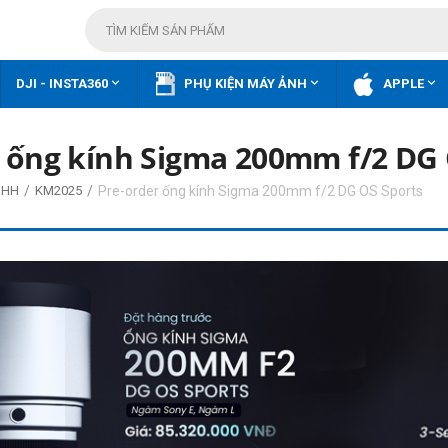



DJI - INSTA360
PHỤ KIỆN MÁY ẢNH
APPLE
 ống kính Sigma 200mm f/2 DG 
/
/
Pre-order ống kính Sigma 200mm f/2 DG OS Sports
 HH
KM2025