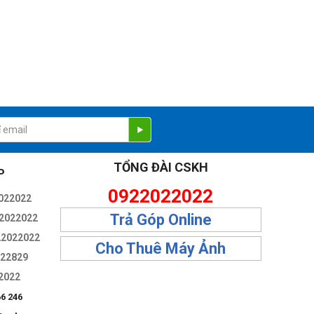
TỔNG ĐÀI CSKH
P
0922022022
022022
Trả Góp Online
2022022
22022022
Cho Thuê Máy Ảnh
322829
2022
66 246