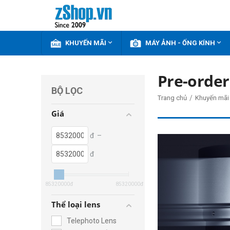


KHUYẾN MÃI
MÁY ẢNH - ỐNG KÍNH
Pre-order
BỘ LỌC
/
Trang chủ
Khuyến mãi
Giá
đ
–
đ
85320000
đ
85320000
đ
Thể loại lens
Telephoto Lens