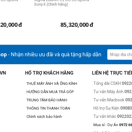
Sony E (Chính hãng)
320,000
đ
85,320,000
đ
hop
- Nhận nhiều ưu đãi và quà tặng hấp dẫn
.VN
HỔ TRỢ KHÁCH HÀNG
LIÊN HỆ TRỰC TIẾ
Tổng đài CSKH
0922
THUÊ MÁY ẢNH VÀ ỐNG KÍNH
Tư vấn Máy Ảnh
092
HƯỚNG DẪN MUA TRẢ GÓP
Tư vấn Macbook
09
TRUNG TÂM BẢO HÀNH
Hỗ trợ Sự Kiện
0908
THÔNG TIN THANH TOÁN
Tư vấn khác
092202
Chính sách bảo hành
Mua sỉ - Dự Án
0972 6