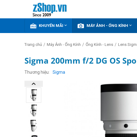


KHUYẾN MÃI
MÁY ẢNH - ỐNG KÍNH
/
/
/
Trang chủ
Máy Ảnh - Ống Kính
Ống Kính - Lens
Lens Sigm
Sigma 200mm f/2 DG OS Spo
Thương hiệu
Sigma