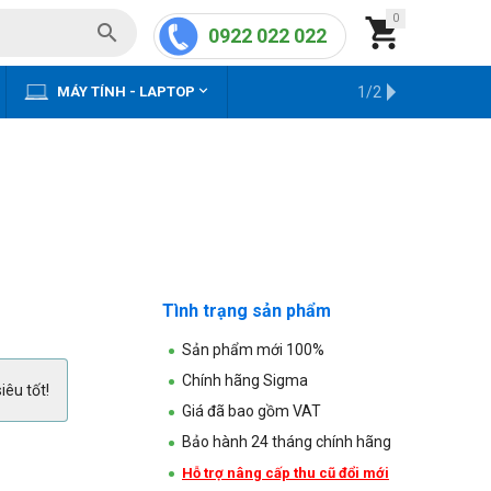
0


0922 022 022


MÁY TÍNH - LAPTOP
KHO HÀNG CŨ
1/2
Tình trạng sản phẩm
Sản phẩm mới 100%
Chính hãng Sigma
iêu tốt!
Giá đã bao gồm VAT
Bảo hành 24 tháng chính hãng
Hỗ trợ nâng cấp thu cũ đổi mới