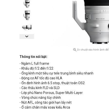

Di chuột vào hình ảnh để
Thông tin nổi bật:
- Ngàm L full frame
- Khẩu độ f/2 đến f/22
- Ống kính một tiêu cự tele trung bình siêu nhanh
- Động cơ AF tốc độ cao HLA
- Ổn định hình ảnh 6.5 stop, thuật toán OS2
- Các thấu kính FLD và SLD
- Lớp phủ Nano Porous, Super Multi-Layer
- Vòng chức năng tùy chỉnh
- Nút AFL, công tắc giới hạn lấy nét
- Ổ cắm chân máy xoay kiểu Arca