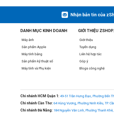
>>> Xem thêm
Ống kính Sigma
Nhận bản tin của zS
Độ phân giải tuyệt vời ngay cả ở khẩu độ tối 
DANH MỤC KINH DOANH
GIỚI THIỆU ZSHOP
Với thiết kế quang học gồm 19 thấu kính chia thành 14 nhó
Máy ảnh
Giới thiệu
kính tele, được hiệu chỉnh triệt để, mang lại hiệu suất qua
Sản phẩm Apple
Tuyển dụng
từ tâm đến rìa khung hình.
Máy tính bảng
Liên hệ hợp tác
Sản phẩm kỹ thuật số
Góp ý
Máy tính và Phụ kiện
Blogs công nghệ
Chi nhánh HCM Quận 1:
49-51 Trần Hưng Đạo, Phường Bến Th
Chi nhánh Cần Thơ:
64 Hùng Vương, Phường Ninh Kiều, TP. Cầ
Chi nhánh Đà Nẵng:
184 Nguyễn Văn Linh, Phường Thanh Khê, 