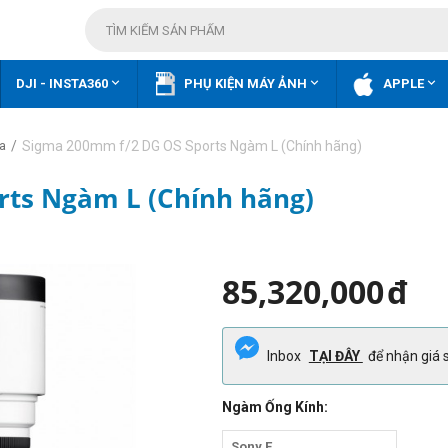



DJI - INSTA360
PHỤ KIỆN MÁY ẢNH
APPLE
/
Sigma 200mm f/2 DG OS Sports Ngàm L (Chính hãng)
a
rts Ngàm L (Chính hãng)
85,320,000
đ
Inbox
TẠI ĐÂY
để nhận giá s
Ngàm Ống Kính:
Sony E