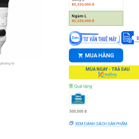
85,320,000
đ
Ngàm L
85,320,000
đ
MUA HÀNG
 phóng to
MUA NGAY - TRẢ SAU
Quà tặng
500,000
đ
XEM DANH SÁCH SẢN PHẨM