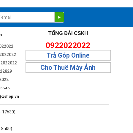
TỔNG ĐÀI CSKH
P
0922022022
àu trục và quang sai màu phóng đại, vốn dễ nhận thấy ở ống
022022
 chi tiết sắc nét, duy trì độ phân giải và độ tương phản cao
Trả Góp Online
2022022
22022022
Cho Thuê Máy Ảnh
322829
2022
66 246
@zshop.vn
 - 17h30)
 18h00)