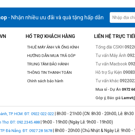
hop
- Nhận nhiều ưu đãi và quà tặng hấp dẫn
đa
.VN
HỔ TRỢ KHÁCH HÀNG
LIÊN HỆ TRỰC TIẾ
m, bao gồm 2 thấu kính FLD và 2 thấu kính SLD, hiện tượng quang sai m
Tổng đài CSKH
0922
THUÊ MÁY ẢNH VÀ ỐNG KÍNH
ng học vượt trội. Ngay cả ở khẩu độ mở lớn, ống kính vẫn mang lại hình ảnh
Tư vấn Máy Ảnh
092
HƯỚNG DẪN MUA TRẢ GÓP
Tư vấn Macbook
09
TRUNG TÂM BẢO HÀNH
Hỗ trợ Sự Kiện
0908
THÔNG TIN THANH TOÁN
Tư vấn khác
092202
Chính sách bảo hành
Mua sỉ - Dự Án
0972 6
Góp ý, Báo giá
Lamvt
| 8h30 - 21h00 (CN: 8h30 - 20h00, Lễ: 8h30
ành, TP. HCM. ĐT: 0922 022 022
| 9h00 - 19h00 (Ngày Lễ: 9h00 - 19h00)
n Thơ. ĐT: 092.2345.488
| 8h00 - 20h00 (Chủ Nhật & Ngày Lễ: 9h00 -
TP. Đà Nẵng. ĐT: 0927 28 5678