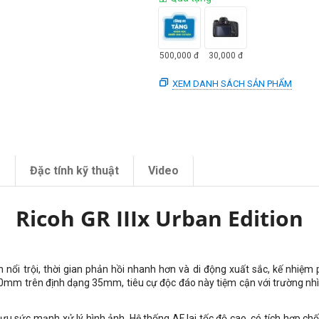
500,000
đ
30,000
đ
XEM DANH SÁCH SẢN PHẨM
m
Đặc tính kỹ thuật
Video
Ricoh GR IIIx Urban Edition
ổi trội, thời gian phản hồi nhanh hơn và di động xuất sắc, kế nhiệm phi
40mm trên định dạng 35mm, tiêu cự độc đáo này tiệm cận với trường nh
u sức mạnh xử lý hình ảnh. Hệ thống AF lai tốc độ cao, có tích hợp c