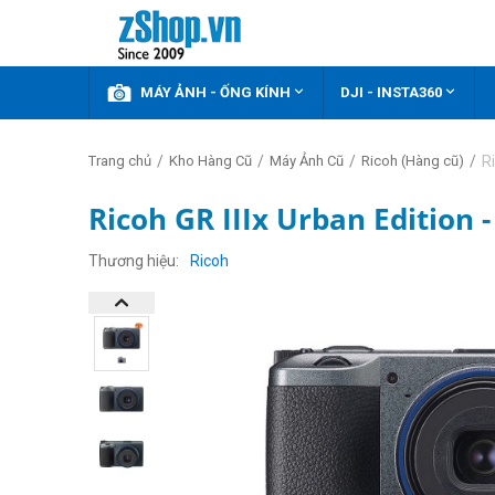



KHUYẾN MÃI
MÁY ẢNH - ỐNG KÍNH
DJI - INSTA360
/
/
/
/
R
Trang chủ
Kho Hàng Cũ
Máy Ảnh Cũ
Ricoh (Hàng cũ)
Ricoh GR IIIx Urban Edition 
Thương hiệu
Ricoh