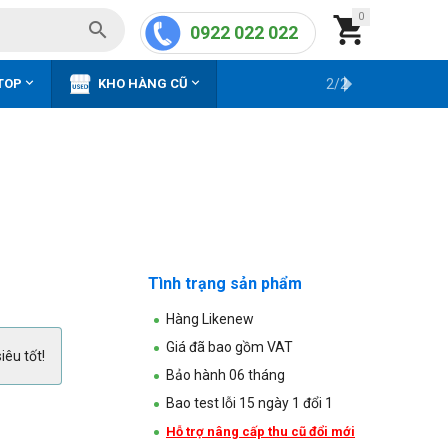
0


0922 022 022


TOP
KHO HÀNG CŨ
2/2
Tình trạng sản phẩm
Hàng Likenew
Giá đã bao gồm VAT
iêu tốt!
Bảo hành 06 tháng
Bao test lỗi 15 ngày 1 đổi 1
Hỗ trợ nâng cấp thu cũ đổi mới