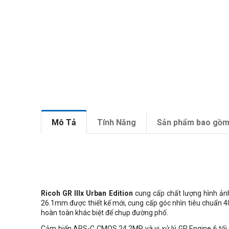
Mô Tả
Tính Năng
Sản phẩm bao gồ
Ricoh GR IIIx Urban Edition
cung cấp chất lượng hình ảnh n
26.1mm được thiết kế mới, cung cấp góc nhìn tiêu chuẩn 
hoàn toàn khác biệt để chụp đường phố.
Cảm biến APS-C CMOS 24.2MP và vi xử lý GR Engine 6 tối ư