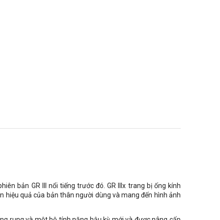
ên bản GR III nổi tiếng trước đó. GR IIIx trang bị ống kính
ìn hiệu quả của bản thân người dùng và mang đến hình ảnh
hống rung và một bộ tính năng hậu kỳ mới và được nâng cấp