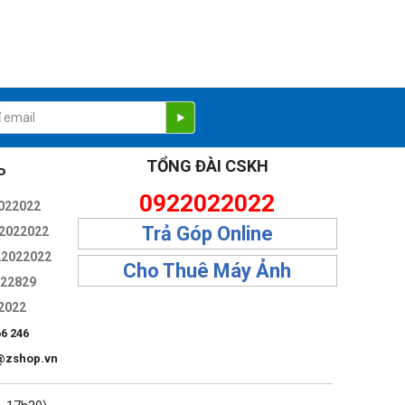
TỔNG ĐÀI CSKH
P
0922022022
022022
Trả Góp Online
2022022
22022022
Cho Thuê Máy Ảnh
322829
2022
66 246
@zshop.vn