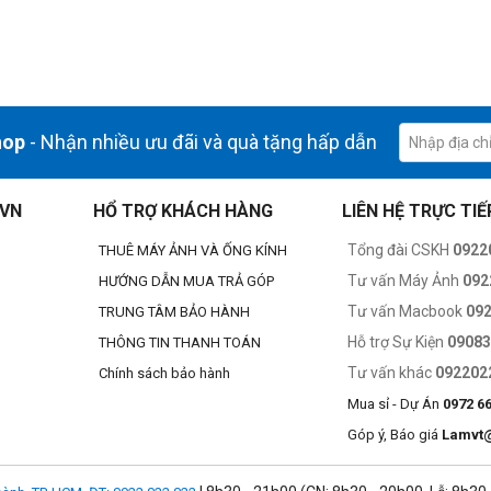
hop
- Nhận nhiều ưu đãi và quà tặng hấp dẫn
.VN
HỔ TRỢ KHÁCH HÀNG
LIÊN HỆ TRỰC TIẾ
Tổng đài CSKH
0922
THUÊ MÁY ẢNH VÀ ỐNG KÍNH
Tư vấn Máy Ảnh
092
HƯỚNG DẪN MUA TRẢ GÓP
Tư vấn Macbook
09
TRUNG TÂM BẢO HÀNH
Hỗ trợ Sự Kiện
0908
THÔNG TIN THANH TOÁN
Tư vấn khác
092202
Chính sách bảo hành
Mua sỉ - Dự Án
0972 6
Góp ý, Báo giá
Lamvt