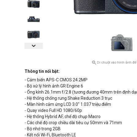

Di chuột vào hình ảnh để
Thông tin nổi bật:
- Cảm biến APS-C
CMOS 24.2MP
- Bộ xử lý hình ảnh GR Engine 6
- Ống kính 26.1mm f/2.8 (tương đương 40mm trên định 
- Hệ thống chống rung Shake Reduction 3 trục
- Màn hình cảm ứng LCD
3.0" 1.037 triệu điểm
- Quay video Full HD 1080/60p
- Hệ thống Hybrid AF, chế độ chụp Macro
- Các chế độ crop chiều dài tiêu cự
50mm và 71mm
- Bộ nhớ trong 2GB
- Kết nối Wi-Fi, Bluetooth LE