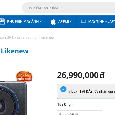


PHỤ KIỆN MÁY ẢNH
APPLE
MÁY TÍNH - LAP
icoh GR IIIx Urban Edition - Likenew
- Likenew
26,990,000
đ
Inbox
TẠI ĐÂY
để nhận giá s
Tùy Chọn:
Ricoh GR III