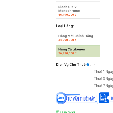
Ricoh GR IV
Monochrome
46,490,000
đ
Loại Hàng:
Hàng Mới Chính Hãng
34,990,000
đ
Hàng Cũ Likenew
26,990,000
đ
Dịch Vụ Cho Thuê
:
-
Thuê 1 Ngày
Thuê 3 Ngày
Thuê 7 Ngày
Quà tặng