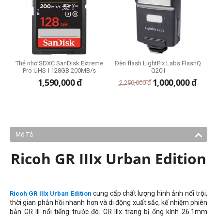
-2
Thẻ nhớ SDXC SanDisk Extreme
Đèn flash LightPix Labs FlashQ
P
Pro UHS-I 128GB 200MB/s
Q20II
1,590,000
đ
1,000,000
đ
2,250,000
đ
Mô Tả
Ricoh GR IIIx Urban Edition
cung cấp chất lượng hình ảnh nổi trội,
Ricoh GR IIIx Urban Edition
thời gian phản hồi nhanh hơn và di động xuất sắc, kế nhiệm phiên
bản GR III nổi tiếng trước đó. GR IIIx trang bị ống kính 26.1mm