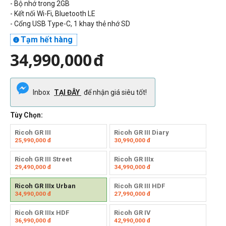
- Bộ nhớ trong 2GB
- Kết nối Wi-Fi, Bluetooth LE
- Cổng USB Type-C, 1 khay thẻ nhớ SD
Tạm hết hàng

34,990,000
đ
Inbox
TẠI ĐÂY
để nhận giá siêu tốt!
Tùy Chọn:
Ricoh GR III
Ricoh GR III Diary
25,990,000
đ
30,990,000
đ
Ricoh GR III Street
Ricoh GR IIIx
29,490,000
đ
34,990,000
đ
Ricoh GR IIIx Urban
Ricoh GR III HDF
34,990,000
đ
27,990,000
đ
Ricoh GR IIIx HDF
Ricoh GR IV
36,990,000
đ
42,990,000
đ