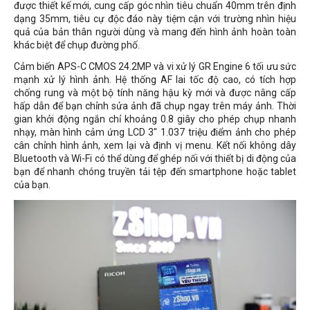
được thiết kế mới, cung cấp góc nhìn tiêu chuẩn 40mm trên định
dạng 35mm, tiêu cự độc đáo này tiệm cận với trường nhìn hiệu
quả của bản thân người dùng và mang đến hình ảnh hoàn toàn
khác biệt để chụp đường phố.
Cảm biến APS-C CMOS 24.2MP và vi xử lý GR Engine 6 tối ưu sức
mạnh xử lý hình ảnh. Hệ thống AF lai tốc độ cao, có tích hợp
chống rung và một bộ tính năng hậu kỳ mới và được nâng cấp
hấp dẫn để bạn chỉnh sửa ảnh đã chụp ngay trên máy ảnh. Thời
gian khởi động ngắn chỉ khoảng 0.8 giây cho phép chụp nhanh
nhạy, màn hình cảm ứng LCD 3" 1.037 triệu điểm ảnh cho phép
cân chỉnh hình ảnh, xem lại và định vị menu. Kết nối không dây
Bluetooth và Wi-Fi có thể dùng để ghép nối với thiết bị di động của
bạn để nhanh chóng truyền tải tệp đến smartphone hoặc tablet
của bạn.