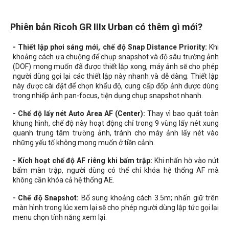
Phiên bản Ricoh GR IIIx Urban có thêm gì mới?
- Thiết lập phơi sáng mới, chế độ Snap Distance Priority:
Khi
khoảng cách ưa chuộng để chụp snapshot và độ sâu trường ảnh
(DOF) mong muốn đã được thiết lập xong, máy ảnh sẽ cho phép
người dùng gọi lại các thiết lập này nhanh và dễ dàng.
Thiết lập
này được cài đặt để chọn khẩu độ, cung cấp đốp ảnh được dùng
trong nhiếp ảnh pan-focus, tiện dụng chụp snapshot nhanh.
- Chế độ lấy nét Auto Area AF (Center):
Thay vì
bao quát toàn
khung hình, chế độ này hoạt động chỉ trong 9 vùng lấy nét xung
quanh trung tâm trường ảnh, tránh cho máy ảnh lấy nét vào
những yếu tố không mong muốn ở tiền cảnh.
- Kích hoạt chế độ AF riêng khi bấm trập:
Khi nhấn hờ vào nút
bấm màn trập, người dùng có thể chỉ khóa hệ thống AF mà
không cần khóa cả hệ thống AE.
- Chế độ Snapshot:
Bổ sung khoảng cách
3.5m; nhấn giữ trên
màn hình trong lúc xem lại sẽ cho phép người dùng lập tức gọi lại
menu chọn tính năng xem lại.