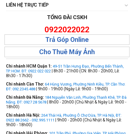
LIÊN HỆ TRỰC TIẾP
TỔNG ĐÀI CSKH
0922022022
Trả Góp Online
Cho Thuê Máy Ảnh
Chi nhánh HCM Quận 1:
49-51 Trần Hưng Đạo, Phường Bến Thành,
| 8h30 - 21h00 (CN: 8h30 - 20h00, Lễ:
TP. HCM. ĐT: 0922 022 022
8h30 - 17h30)
Chi nhánh Cần Thơ:
64 Hùng Vương, Phường Ninh Kiều, TP. Cần Thơ.
| 9h00 - 19h00 (Ngày Lễ: 9h00 - 19h00)
ĐT: 092.2345.488
Chi nhánh Đà Nẵng:
184 Nguyễn Văn Linh, Phường Thanh Khê, TP. Đà
| 8h00 - 20h00 (Chủ Nhật & Ngày Lễ: 9h00 -
Nẵng. ĐT: 0927 28 5678
18h00)
Chi nhánh Hà Nội:
264 Thái Hà, Phường Ô Chợ Dừa, TP. Hà Nội, ĐT:
| 9h00 - 20h00 (Chủ Nhật & Ngày Lễ:
0922 88 2662 - 092.995.1111
9h00 - 18h00)
Chi nhánh Hải Phòng:
101 Trần Phú, Phường Gia Viên, TP. Hải Phòng,