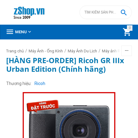

0



MENU
/
/
/
Trang chủ
Máy Ảnh - Ống Kính
Máy Ảnh Du Lịch
Máy ảnh Ricoh - Thet
[HÀNG PRE-ORDER] Ricoh GR IIIx
Urban Edition (Chính hãng)
Thương hiệu
Ricoh