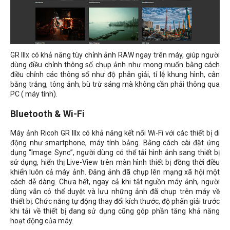
GR IIIx có khả năng tùy chỉnh ảnh RAW ngay trên máy, giúp người
dùng điều chỉnh thông số chụp ảnh như mong muốn bằng cách
điều chỉnh các thông số như độ phân giải, tỉ lệ khung hình, cân
bằng trắng, tông ảnh, bù trừ sáng mà không cần phải thông qua
PC ( máy tính).
Bluetooth & Wi-Fi
Máy ảnh Ricoh GR IIIx có khả năng kết nối Wi-Fi với các thiết bị di
động như smartphone, máy tính bảng. Bằng cách cài đặt ứng
dụng “Image Sync”, người dùng có thể tải hình ảnh sang thiết bị
sử dụng, hiển thị Live-View trên màn hình thiết bị đồng thời điều
khiển luôn cả máy ảnh. Đăng ảnh đã chụp lên mạng xã hội một
cách dễ dàng. Chưa hết, ngay cả khi tắt nguồn máy ảnh, người
dùng vẫn có thể duyệt và lưu những ảnh đã chụp trên máy về
thiết bị. Chức năng tự động thay đổi kích thước, độ phân giải trước
khi tải về thiết bị đang sử dụng cũng góp phần tăng khả năng
hoạt động của máy.