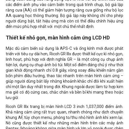
các điểm ảnh phụ vào cảm biến trong quá trình chụp, bộ giả lập
răng cưa (AA) có thể giảm hiện tượng răng cưa giống như bộ lọc
AA quang học thông thường. Bộ giả lập này không chỉ cho phép
người dùng bật, tắt hiệu ứng mà còn có thể điều chỉnh hiệu ứng
đến mức phù hợp nhất với một chủ thể nhất định.
Thiết kế nhỏ gọn, màn hình cảm ứng LCD HD
Mặc dù cảm biến sử dụng là APS-C và ống kính mới được phát
triển với tiêu cự dài hơn, Ricoh GR IIIx được thiết kế cực kì nhỏ gọn,
linh hoạt, phù hợp với định nghĩa GR – là một công cụ chụp ảnh
tiện lợi, dụng cụ chụp ảnh bỏ túi. Một số điểm đáng chú ý như thời
gian khởi động nhanh chỉ 0.8 giây, vòng xoay điều khiển nằm gần
bốn phím điều hướng, thao tác nhanh trên màn hình cảm ứng –
giúp người dùng bắt lấy những khoảnh khắc chỉ đôi khi xuất hiện
chỉ một lần duy nhất trong đời. Khung ngoài được làm từ hợp kim
ma giê có độ cứng cao, chắc chắn và bền bỉ khi mang theo hoặc
lưu giữ.
Ricoh GR IIIx trang bị màn hình LCD 3 inch 1,037,000 điểm ảnh.
Khả năng cảm ứng rất trực quan, nhanh chóng như dịch chuyển
khung AF, tùy chọn menu, phóng to/thu nhỏ hình ảnh khi xem lại.
Nó cũng được thiết kế như những màn hình trên các máy ảnh
Pentax (khoảng không giữa màn hình và lớp vỏ ngoài được chèn