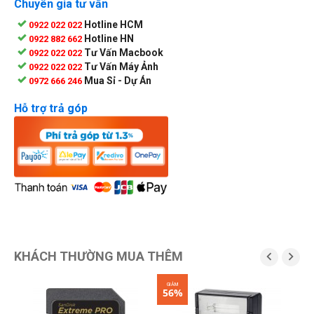
Chuyên gia tư vấn
Hotline HCM
0922 022 022
Hotline HN
0922 882 662
Tư Vấn Macbook
0922 022 022
Tư Vấn Máy Ảnh
0922 022 022
Mua Sỉ - Dự Án
0972 666 246
Hỗ trợ trả góp
KHÁCH THƯỜNG MUA THÊM


GIẢM
56%