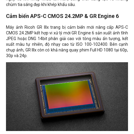
chùm tia sáng đẹp khi khép khẩu sâu.
Cảm biến APS-C CMOS 24.2MP & GR Engine 6
Máy ảnh
Ricoh GR IIIx trang bị c
ảm biến mới nâng cấp APS-C
CMOS 24.2MP kết hợp vi xử lý mới GR Engine 6 sản xuất ảnh tĩnh
JPEG hoặc DNG 14bit phân giải cao với tông màu ấn tượng, kết
xuất màu tự nhiên, độ nhạy cao từ ISO 100-102400. Bên cạnh
chụp ảnh, GR IIIx còn có khả năng quay phim Full HD 1080 tại 60p,
30p và 24p.