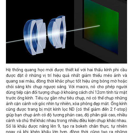
Hệ thống quang học mới được thiết kế với hai thấu kính phi cầu
được đặt ở những vị trí hiệu quả nhất giảm thiểu méo ảnh và
quang sai màu, đồng thời khắc phục tốt hiệu ứng bóng mờ hoặc
chói sáng khi chụp ngược sáng. Với macro, nó cho phép người
dùng tiếp cận đối tượng chụp ở khoảng cách chỉ 12cm tính từ mặt
trước ống kính. Tiêu cự gần như tiêu chụp, nó có thể chụp những
ảnh cận cảnh với góc nhìn tự nhiên, xóa phông đẹp mắt. Ống kính
cũng được trang bị một kính lọc ND (có thể giảm đến 2 f-stop)
giúp bạn chụp ảnh có độ tương phản cao, độ phân giải cao, nhiều
cảnh và chủ thể khác nhau trong nhiều điều kiện chụp khác nhau.
Số lá khẩu được nâng lên 9, tạo ra bokeh chân thực, tự nhiên
ngay cả khi khép khẩu lớn hơn, đồng thời cũng tạo ra những