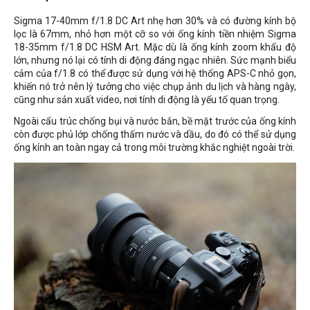
Sigma 17-40mm f/1.8 DC Art nhẹ hơn 30% và có đường kính bộ
lọc là 67mm, nhỏ hơn một cỡ so với ống kính tiền nhiệm Sigma
18-35mm f/1.8 DC HSM Art. Mặc dù là ống kính zoom khẩu độ
lớn, nhưng nó lại có tính di động đáng ngạc nhiên. Sức mạnh biểu
cảm của f/1.8 có thể được sử dụng với hệ thống APS-C nhỏ gọn,
khiến nó trở nên lý tưởng cho việc chụp ảnh du lịch và hàng ngày,
cũng như sản xuất video, nơi tính di động là yếu tố quan trọng.
Ngoài cấu trúc chống bụi và nước bắn, bề mặt trước của ống kính
còn được phủ lớp chống thấm nước và dầu, do đó có thể sử dụng
ống kính an toàn ngay cả trong môi trường khắc nghiệt ngoài trời.