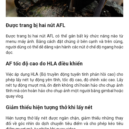
Được trang bị hai nút AFL
Được trang bị hai nút AFL có thể gán bất kỳ chức năng nào từ
menu máy ảnh. Bằng cách đặt chúng ở bên cạnh và trên cùng,
người dùng có thể dễ dàng vận hành các nút ở chế độ ngang hoặc
dọc.
AF tốc độ cao do HLA điều khiển
Việc áp dụng HLA (Bộ truyền động tuyến tính phản hồi cao) cho
phép lấy nét tự động yên tĩnh, tốc độ cao, độ chính xác cao. Lấy
nét tự động mượt mà, ổn định không chỉ hoàn hảo cho chụp ảnh
tĩnh mà còn hoàn hảo cho chụp ảnh một người bằng gimbal hoặc
quay vlog.
Giảm thiểu hiện tượng thở khi lấy nét
Hiện tượng thở lấy nét được ngăn chặn, giảm thiểu những thay
đổi về góc nhìn do dịch chuyển tiêu điểm và cho phép kéo tiêu
điểm mượt mà, tự nhiên khi quay video.