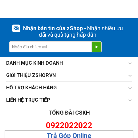
Nhận bản tin của zShop
- Nhận nhiều ưu
đãi và quà tặng hấp dẫn
DANH MỤC KINH DOANH
GIỚI THIỆU ZSHOP.VN
HỔ TRỢ KHÁCH HÀNG
LIÊN HỆ TRỰC TIẾP
TỔNG ĐÀI CSKH
0922022022
Trả Góp Online