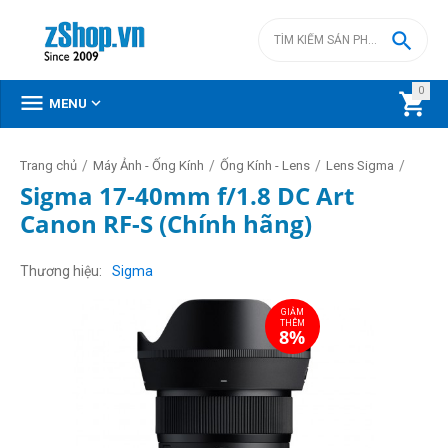

0



MENU
/
/
/
/
Trang chủ
Máy Ảnh - Ống Kính
Ống Kính - Lens
Lens Sigma
Sigma 17-40mm f/1.8 DC Art
Canon RF-S (Chính hãng)
GIẢM
THÊM
8%
Thương hiệu
Sigma