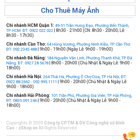
Cho Thuê Máy Ảnh
Chi nhánh HCM Quận 1:
49-51 Trần Hưng Đạo, Phường Bến Thành,
| 8h30 - 21h00 (CN: 8h30 - 20h00, Lễ:
TP. HCM. ĐT: 0922 022 022
8h30 - 17h30)
Chi nhánh Cần Thơ:
64 Hùng Vương, Phường Ninh Kiều, TP. Cần Thơ.
| 9h00 - 19h00 (Ngày Lễ: 9h00 - 19h00)
ĐT: 092.2345.488
Chi nhánh Đà Nẵng:
184 Nguyễn Văn Linh, Phường Thanh Khê, TP. Đà
| 8h00 - 20h00 (Chủ Nhật & Ngày Lễ: 9h00 -
Nẵng. ĐT: 0927 28 5678
18h00)
Chi nhánh Hà Nội:
264 Thái Hà, Phường Ô Chợ Dừa, TP. Hà Nội, ĐT:
| 9h00 - 20h00 (Chủ Nhật & Ngày Lễ:
0922 88 2662 - 092.995.1111
9h00 - 18h00)
Chi nhánh Hải Phòng:
101 Trần Phú, Phường Gia Viên, TP. Hải Phòng,
| 9h00 - 20h00 (Chủ Nhật & Ngày Lễ: 9h00 -
ĐT: 0835 091 246
18h00)
Copyrights
©
2009
Công ty CPTM & DV Công nghệ số Đỉnh
Cao - zShop.vn
All Rights Reserved