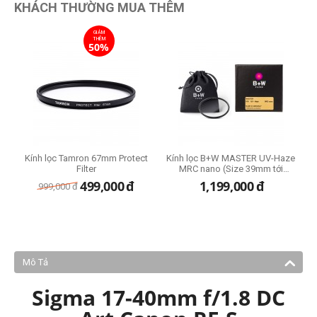
KHÁCH THƯỜNG MUA THÊM
GIẢM
THÊM
50%
Kính lọc Tamron 67mm Protect
Kính lọc B+W MASTER UV-Haze
Filter
MRC nano (Size 39mm tới
95mm)
499,000
đ
1,199,000
đ
999,000
đ
Mô Tả
Sigma 17-40mm f/1.8 DC