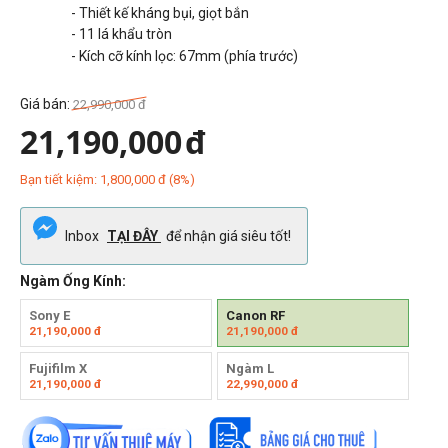
- Thiết kế kháng bụi, giọt bắn
- 11 lá khẩu tròn
- Kích cỡ kính lọc: 67mm (phía trước)
Giá bán:
22,990,000
đ
21,190,000
đ
Bạn tiết kiệm:
1,800,000
đ
(
8
%)
Inbox
TẠI ĐÂY
để nhận giá siêu tốt!
Ngàm Ống Kính:
Sony E
Canon RF
21,190,000
đ
21,190,000
đ
Fujifilm X
Ngàm L
21,190,000
đ
22,990,000
đ