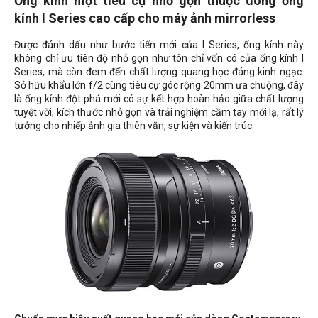
Ống kính một tiêu cự nhỏ gọn thuộc dòng ống
kính I Series cao cấp cho máy ảnh mirrorless
Được đánh dấu như bước tiến mới của I Series, ống kính này
không chỉ ưu tiên độ nhỏ gọn như tôn chỉ vốn có của ống kính I
Series, mà còn đem đến chất lượng quang học đáng kinh ngạc.
Sở hữu khẩu lớn f/2 cùng tiêu cự góc rộng 20mm ưa chuộng, đây
là ống kính đột phá mới có sự kết hợp hoàn hảo giữa chất lượng
tuyệt vời, kích thước nhỏ gọn và trải nghiệm cầm tay mới lạ, rất lý
tưởng cho nhiếp ảnh gia thiên văn, sự kiện và kiến trúc.