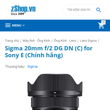

0



MENU
/
/
/
/
Trang chủ
Máy Ảnh - Ống Kính
Ống Kính - Lens
Lens Sigma
Sigma 20mm f/2 DG DN (C) for
Sony E (Chính hãng)
Thương hiệu
Sigma