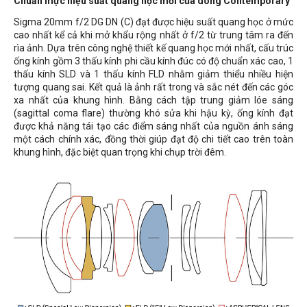
Chuẩn mực hiệu suất quang học mới của dòng Contemporary
Sigma 20mm f/2 DG DN (C) đạt được hiệu suất quang học ở mức
cao nhất kể cả khi mở khẩu rộng nhất ở f/2 từ trung tâm ra đến
rìa ảnh. Dựa trên công nghệ thiết kế quang học mới nhất, cấu trúc
ống kính gồm 3 thấu kính phi cầu kính đúc có độ chuẩn xác cao, 1
thấu kính SLD và 1 thấu kính FLD nhằm giảm thiểu nhiều hiện
tượng quang sai. Kết quả là ảnh rất trong và sắc nét đến các góc
xa nhất của khung hình. Bằng cách tập trung giảm lóe sáng
(sagittal coma flare) thường khó sửa khi hậu kỳ, ống kính đạt
được khả năng tái tạo các điểm sáng nhất của nguồn ánh sáng
một cách chính xác, đồng thời giúp đạt độ chi tiết cao trên toàn
khung hình, đặc biệt quan trọng khi chụp trời đêm.