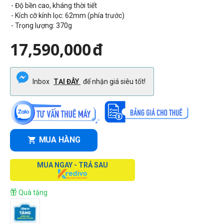
- Độ bền cao, kháng thời tiết
- Kích cỡ kính lọc: 62mm (phía trước)
- Trọng lượng: 370
g
17,590,000
đ
Inbox
TẠI ĐÂY
để nhận giá siêu tốt!
MUA HÀNG
MUA NGAY - TRẢ SAU
Quà tặng