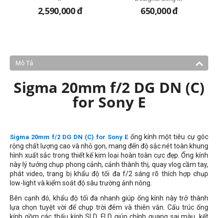
2,590,000
đ
650,000
đ
Mô Tả
Sigma 20mm f/2 DG DN (C)
for Sony E
ống kính một tiêu cự góc
Sigma 20mm f/2 DG DN (C) for Sony E
rộng chất lượng cao và nhỏ gọn, mang đến độ sắc nét toàn khung
hình xuất sắc trong thiết kế kim loại hoàn toàn cực đẹp. Ống kính
này lý tưởng chụp phong cảnh, cảnh thành thị, quay vlog cầm tay,
phát video, trang bị khẩu độ tối đa f/2 sáng rõ thích hợp chụp
low-light và kiểm soát độ sâu trường ảnh nông.
Bên cạnh đó, khẩu độ tối đa nhanh giúp ống kính này trở thành
lựa chọn tuyệt vời để chụp trời đêm và thiên văn. Cấu trúc ống
kính gồm các thấu kính SLD, FLD giúp chỉnh quang sai màu, kết