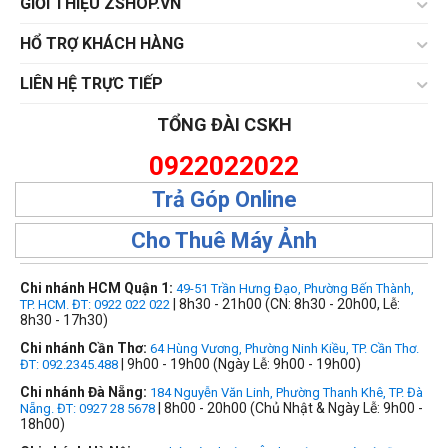
GIỚI THIỆU ZSHOP.VN
HỔ TRỢ KHÁCH HÀNG
LIÊN HỆ TRỰC TIẾP
TỔNG ĐÀI CSKH
0922022022
Trả Góp Online
Cho Thuê Máy Ảnh
Chi nhánh HCM Quận 1:
49-51 Trần Hưng Đạo, Phường Bến Thành,
| 8h30 - 21h00 (CN: 8h30 - 20h00, Lễ:
TP. HCM. ĐT: 0922 022 022
8h30 - 17h30)
Chi nhánh Cần Thơ:
64 Hùng Vương, Phường Ninh Kiều, TP. Cần Thơ.
| 9h00 - 19h00 (Ngày Lễ: 9h00 - 19h00)
ĐT: 092.2345.488
Chi nhánh Đà Nẵng:
184 Nguyễn Văn Linh, Phường Thanh Khê, TP. Đà
| 8h00 - 20h00 (Chủ Nhật & Ngày Lễ: 9h00 -
Nẵng. ĐT: 0927 28 5678
18h00)