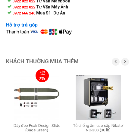
Tư Vấn Macbook
0922 022 022
Tư Vấn Máy Ảnh
0922 022 022
Mua Sỉ - Dự Án
0972 666 246
Hỗ trợ trả góp
KHÁCH THƯỜNG MUA THÊM


GIẢM
THÊM
7%
Dây đeo Peak Design Slide
Tủ chống ẩm cao cấp Nikatei
B
)
(Sage Green)
NC-30S (30 lít)