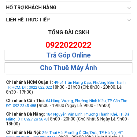
HỔ TRỢ KHÁCH HÀNG
LIÊN HỆ TRỰC TIẾP
TỔNG ĐÀI CSKH
0922022022
Trả Góp Online
Cho Thuê Máy Ảnh
Chi nhánh HCM Quận 1:
49-51 Trần Hưng Đạo, Phường Bến Thành,
| 8h30 - 21h00 (CN: 8h30 - 20h00, Lễ:
TP. HCM. ĐT: 0922 022 022
8h30 - 17h30)
Chi nhánh Cần Thơ:
64 Hùng Vương, Phường Ninh Kiều, TP. Cần Thơ.
| 9h00 - 19h00 (Ngày Lễ: 9h00 - 19h00)
ĐT: 092.2345.488
Chi nhánh Đà Nẵng:
184 Nguyễn Văn Linh, Phường Thanh Khê, TP. Đà
| 8h00 - 20h00 (Chủ Nhật & Ngày Lễ: 9h00 -
Nẵng. ĐT: 0927 28 5678
18h00)
Chi nhánh Hà Nội:
264 Thái Hà, Phường Ô Chợ Dừa, TP. Hà Nội, ĐT: