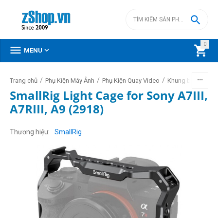

0



MENU
/
/
/
Trang chủ
Phụ Kiện Máy Ảnh
Phụ Kiện Quay Video
Khung bảo vệ ca
SmallRig Light Cage for Sony A7III,
A7RIII, A9 (2918)
Thương hiệu
SmallRig