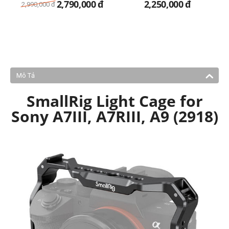
2,790,000
đ
2,250,000
đ
2,990,000
đ
Mô Tả
SmallRig Light Cage for
Sony A7III, A7RIII, A9 (2918)