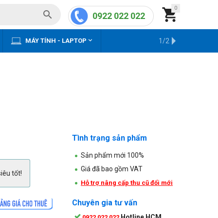
0


0922 022 022


MÁY TÍNH - LAPTOP
KHO HÀNG CŨ
1/2
Tình trạng sản phẩm
Sản phẩm mới 100%
Giá đã bao gồm VAT
iêu tốt!
Hỗ trợ nâng cấp thu cũ đổi mới
Chuyên gia tư vấn
Hotline HCM
0922 022 022