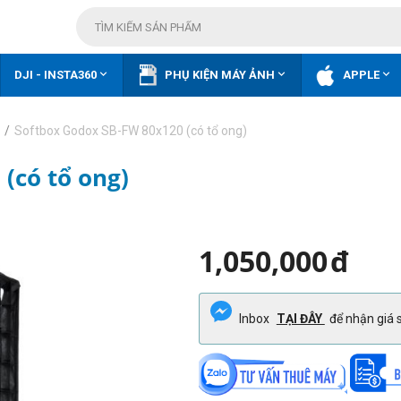



DJI - INSTA360
PHỤ KIỆN MÁY ẢNH
APPLE
/
Softbox Godox SB-FW 80x120 (có tổ ong)
(có tổ ong)
1,050,000
đ
Inbox
TẠI ĐÂY
để nhận giá s