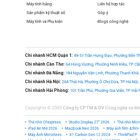
Máy tính bảng
Liên hệ hợp tác
Sản phẩm kỹ thuật số
Góp ý
Máy tính và Phụ kiện
Blogs công nghệ
Chi nhánh HCM Quận 1:
49-51 Trần Hưng Đạo, Phường Bến Th
Chi nhánh Cần Thơ:
64 Hùng Vương, Phường Ninh Kiều, TP. Cầ
Chi nhánh Đà Nẵng:
184 Nguyễn Văn Linh, Phường Thanh Khê, 
Chi nhánh Hà Nội:
264 Thái Hà, Phường Ô Chợ Dừa, TP. Hà Nội,
Chi nhánh Hải Phòng:
101 Trần Phú, Phường Gia Viên, TP. Hải
Copyrights
©
2009
Công ty CPTM & DV Công nghệ số Đỉ
Thẻ nhớ CFexpress
Studio Display 27" 2026
Thẻ nhớ Micr
iPad Air M4 2026
MacBook Neo 2026
Máy ảnh film & film
Máy Ảnh Mirrorless
X1 Carbon Gen 12 2024
ThinkPad P