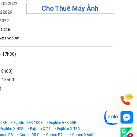
22022022
Cho Thuê Máy Ảnh
322829
2022
66 246
@zshop.vn
 - 17h30)
 18h00)
- 18h00)
)
00RF
Fujifilm GFX 100S
Fujifilm GFX 50R
Fujifilm X-H2S
Fujifilm X-T5
Fujifilm X-T30 III
anon R8
Canon R5 C
Canon R7 II
Canon XA60