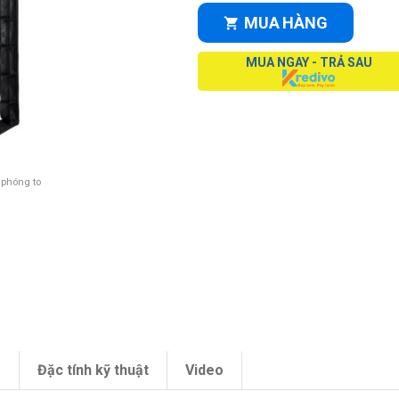
MUA HÀNG
MUA NGAY - TRẢ SAU
 phóng to
m
Đặc tính kỹ thuật
Video