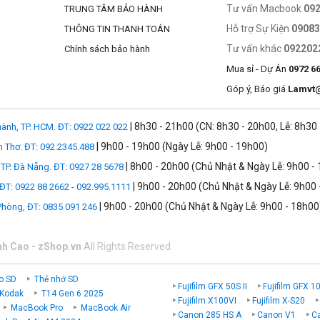
Tư vấn Macbook
09
TRUNG TÂM BẢO HÀNH
Hỗ trợ Sự Kiện
0908
THÔNG TIN THANH TOÁN
Tư vấn khác
092202
Chính sách bảo hành
Mua sỉ - Dự Án
0972 6
Góp ý, Báo giá
Lamvt
| 8h30 - 21h00 (CN: 8h30 - 20h00, Lễ: 8h30
ành, TP. HCM. ĐT: 0922 022 022
| 9h00 - 19h00 (Ngày Lễ: 9h00 - 19h00)
n Thơ. ĐT: 092.2345.488
| 8h00 - 20h00 (Chủ Nhật & Ngày Lễ: 9h00 -
TP. Đà Nẵng. ĐT: 0927 28 5678
| 9h00 - 20h00 (Chủ Nhật & Ngày Lễ: 9h00 
 ĐT: 0922 88 2662 - 092.995.1111
| 9h00 - 20h00 (Chủ Nhật & Ngày Lễ: 9h00 - 18h00
 Phòng, ĐT: 0835 091 246
nh Cao - zShop.vn
All Rights Reserved
o SD
Thẻ nhớ SD
Fujifilm GFX 50S II
Fujifilm GFX 1
 Kodak
T14 Gen 6 2025
Fujifilm X100VI
Fujifilm X-S20
MacBook Pro
MacBook Air
Canon 285 HS A
Canon V1
C