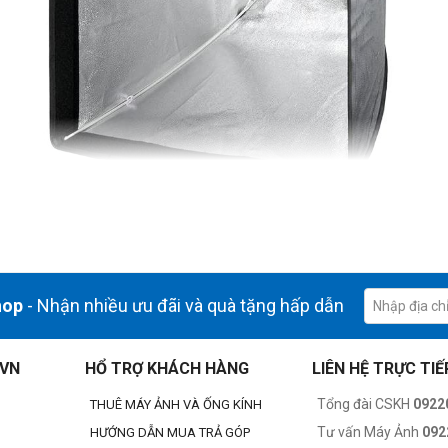
hop
- Nhận nhiều ưu đãi và quà tặng hấp dẫn
.VN
HỔ TRỢ KHÁCH HÀNG
LIÊN HỆ TRỰC TIẾ
Tổng đài CSKH
0922
THUÊ MÁY ẢNH VÀ ỐNG KÍNH
Tư vấn Máy Ảnh
092
HƯỚNG DẪN MUA TRẢ GÓP