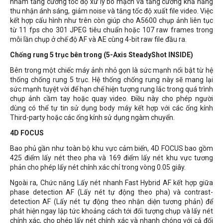
nhằm tăng cường tốc độ xử lý bo mạch và tăng cường khả năng
thu nhận ánh sáng, giảm noise và tăng tốc độ xuất file video. Việc
kết hợp cấu hình như trên còn giúp cho A5600 chụp ảnh liên tục
từ 11 fps cho 301 JPEG tiêu chuẩn hoặc 107 raw frames trong
mỗi lần chụp ở chế độ AF và AE cùng 4-bit raw file đầu ra.
Chống rung 5 trục bên trong (5-Axis SteadyShot INSIDE)
Bên trong một chiếc máy ảnh nhỏ gọn là sức mạnh nổi bật từ hệ
thống chống rung 5 trục. Hệ thống chống rung này sẽ mang lại
sức mạnh tuyệt vời để hạn chế hiện tượng rung lắc trong quá trình
chụp ảnh cầm tay hoặc quay video. Điều này cho phép người
dùng có thể tự tin sử dụng body máy kết hợp với các ống kính
Third-party hoặc các ống kính sử dụng ngàm chuyển.
4D FOCUS
Bao phủ gần như toàn bộ khu vực cảm biến, 4D FOCUS bao gồm
425 điểm lấy nét theo pha và 169 điểm lấy nét khu vực tương
phản cho phép lấy nét chính xác chỉ trong vòng 0.05 giây.
Ngoài ra, Chức năng Lấy nét nhanh Fast Hybrid AF kết hợp giữa
phase detection AF (Lấy nét tự động theo pha) và contrast-
detection AF (Lấy nét tự động theo nhận diện tương phản) để
phát hiện ngay lập tức khoảng cách tới đối tượng chụp và lấy nét
chính xác, cho phép lấy nét chính xác và nhanh chóng với cả đối