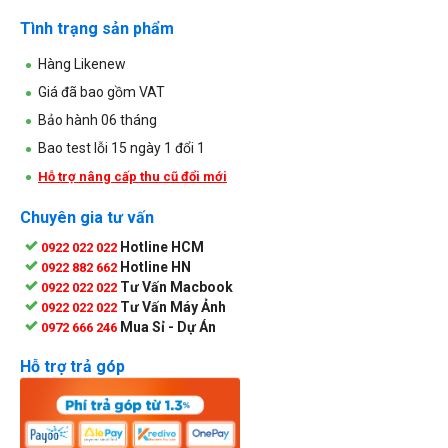
Tình trạng sản phẩm
Hàng Likenew
Giá đã bao gồm VAT
Bảo hành 06 tháng
Bao test lỗi 15 ngày 1 đổi 1
Hỗ trợ nâng cấp thu cũ đổi mới
Chuyên gia tư vấn
Hotline HCM
0922 022 022
Hotline HN
0922 882 662
Tư Vấn Macbook
0922 022 022
Tư Vấn Máy Ảnh
0922 022 022
Mua Sỉ - Dự Án
0972 666 246
Hỗ trợ trả góp