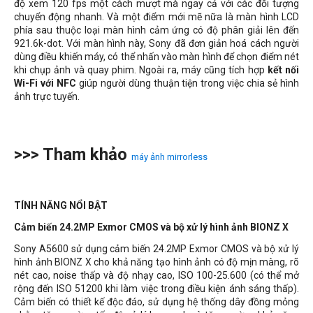
độ xem 120 fps một cách mượt mà ngay cả với các đối tượng
chuyển động nhanh. Và một điểm mới mẽ nữa là màn hình LCD
phía sau thuộc loại màn hình cảm ứng có độ phân giải lên đến
921.6k-dot. Với màn hình này, Sony đã đơn giản hoá cách người
dùng điều khiến máy, có thể nhấn vào màn hình để chọn điểm nét
khi chụp ảnh và quay phim. Ngoài ra, máy cũng tích hợp
kết nối
Wi-Fi với NFC
giúp người dùng thuận tiện trong việc chia sẻ hình
ảnh trực tuyến.
>>> Tham khảo
máy ảnh mirrorless
TÍNH NĂNG NỔI BẬT
Cảm biến 24.2MP Exmor CMOS và bộ xử lý hình ảnh BIONZ X
Sony A5600 sử dụng cảm biến 24.2MP Exmor CMOS và bộ xử lý
hình ảnh BIONZ X cho khả năng tạo hình ảnh có độ mịn màng, rõ
nét cao, noise thấp và độ nhạy cao, ISO 100-25.600 (có thể mở
rộng đến ISO 51200 khi làm việc trong điều kiện ánh sáng thấp).
Cảm biến có thiết kế độc đáo, sử dụng hệ thống dây đồng mỏng