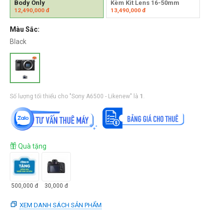
Body Only
Kèm Kit Lens 16-50mm
12,490,000
đ
13,490,000
đ
Màu Sắc:
Black
Số lượng tối thiểu cho "Sony A6500 - Likenew" là
1
.
Quà tặng
500,000
đ
30,000
đ
XEM DANH SÁCH SẢN PHẨM