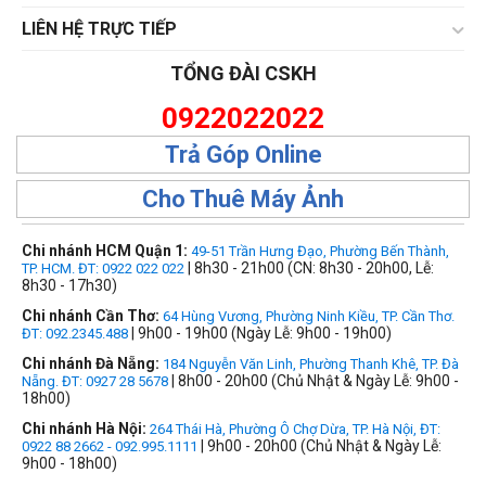
LIÊN HỆ TRỰC TIẾP
TỔNG ĐÀI CSKH
0922022022
Trả Góp Online
Cho Thuê Máy Ảnh
Chi nhánh HCM Quận 1:
49-51 Trần Hưng Đạo, Phường Bến Thành,
| 8h30 - 21h00 (CN: 8h30 - 20h00, Lễ:
TP. HCM. ĐT: 0922 022 022
8h30 - 17h30)
Chi nhánh Cần Thơ:
64 Hùng Vương, Phường Ninh Kiều, TP. Cần Thơ.
| 9h00 - 19h00 (Ngày Lễ: 9h00 - 19h00)
ĐT: 092.2345.488
Chi nhánh Đà Nẵng:
184 Nguyễn Văn Linh, Phường Thanh Khê, TP. Đà
| 8h00 - 20h00 (Chủ Nhật & Ngày Lễ: 9h00 -
Nẵng. ĐT: 0927 28 5678
18h00)
Chi nhánh Hà Nội:
264 Thái Hà, Phường Ô Chợ Dừa, TP. Hà Nội, ĐT:
| 9h00 - 20h00 (Chủ Nhật & Ngày Lễ:
0922 88 2662 - 092.995.1111
9h00 - 18h00)