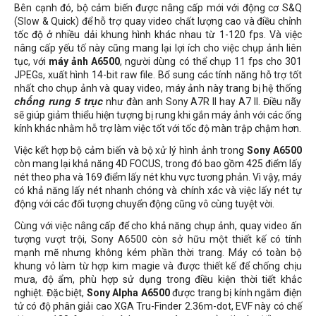
Bên cạnh đó, bộ cảm biến được nâng cấp mới với động cơ S&Q
(Slow & Quick) để hỗ trợ quay video chất lượng cao và điều chỉnh
tốc độ ở nhiều dải khung hình khác nhau từ 1-120 fps. Và việc
nâng cấp yếu tố này cũng mang lại lợi ích cho việc chụp ảnh liên
tục, với
máy ảnh A6500
, người dùng có thể chụp 11 fps cho 301
JPEGs, xuất hình 14-bit raw file. Bổ sung các tính năng hỗ trợ tốt
nhất cho chụp ảnh và quay video, máy ảnh này trang bị hệ thống
chống rung 5 trục
như đàn anh Sony A7R II hay A7 II. Điều nãy
sẽ giúp giảm thiểu hiện tượng bị rung khi gắn máy ảnh với các ống
kính khác nhằm hỗ trợ làm việc tốt với tốc độ màn trập chậm hơn.
Việc kết hợp bộ cảm biến và bộ xử lý hình ảnh trong
Sony A6500
còn mang lại khả năng 4D FOCUS, trong đó bao gồm 425 điểm lấy
nét theo pha và 169 điểm lấy nét khu vực tương phản. Vì vậy, máy
có khả năng lấy nét nhanh chóng và chính xác và việc lấy nét tự
động với các đối tượng chuyển động cũng vô cùng tuyệt vời.
Cùng với việc nâng cấp để cho khả năng chụp ảnh, quay video ấn
tượng vượt trội, Sony A6500 còn sở hữu một thiết kế có tính
mạnh mẽ nhưng không kém phần thời trang. Máy có toàn bộ
khung vỏ làm từ hợp kim magie và được thiết kế để chống chịu
mưa, độ ẩm, phù hợp sử dụng trong điều kiện thời tiết khắc
nghiệt. Đặc biệt,
Sony Alpha A6500
được trang bị kính ngắm điện
tử có độ phân giải cao XGA Tru-Finder 2.36m-dot, EVF này có chế