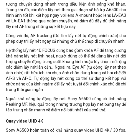
tượng chuyển động nhanh trong điều kiện ánh sáng khó khăn.
Trong khi đó, các điểm lấy nét theo giai đoạn sẽ hỗ trợ A6500 cho
hình ảnh tốt khi kết hợp ngay với lens A-mount hoặc lens LA-EA3
và LA-EA1 thông qua ngàm chuyển, và đảm đủ đầy đủ tính năng
lấy nét AF trong những sự kết hợp này.
Cùng với đó, AF tracking (Dò tìm lấy nét tự động chính xác) cho
phép duy trì lấy nét ngay cả những chủ thể chụp di chuyển nhanh.
Hệ thống lấy nét 4D FOCUS cũng bao gồm khóa AF để tăng cường
khả năng lấy nét linh hoạt, người dùng có thể dễ dàng lấy nét đối
tượng chuyển động trong suốt khung hình hoặc tùy chọn mở rộng
các điểm lấy nét lân cận... Ngoài ra, Eye AF (tự động lấy nét theo
ánh nhìn) rất hữu ích khi chụp ảnh chân dung trong cả hai chế độ
AF-S và AF-C. Tự động lấy nét cũng có thể sử dụng kết hợp với
chức năng của kính ngắm để lấy nét tuyệt đối chính xác chủ đề chỉ
trong thời gian ngắn
Ngoài khả năng tự động lấy nét, Sony A6500 cũng có tính năng
Peaking MF, hiệu quả trong những trường hợp lấy nét bằng tay để
tập trung nhấn mạnh về điểm nổi bật nhất của chủ thể.
Quay video UHD 4K
Sony A6500 hoàn toàn có khả năng quay video UHD 4K / 30 fps.