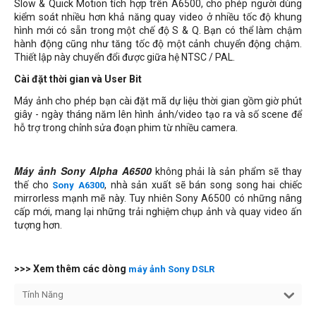
Slow & Quick Motion tích hợp trên A6500, cho phép người dùng
kiểm soát nhiều hơn khả năng quay video ở nhiều tốc độ khung
hình mới có sẵn trong một chế độ S & Q. Bạn có thể làm chậm
hành động cũng như tăng tốc độ một cảnh chuyển động chậm.
Thiết lập này chuyển đổi được giữa hệ NTSC / PAL.
Cài đặt thời gian và User Bit
Máy ảnh cho phép bạn cài đặt mã dự liệu thời gian gồm giờ phút
giây - ngày tháng năm lên hình ảnh/video tạo ra và số scene để
hỗ trợ trong chỉnh sửa đoạn phim từ nhiều camera.
Máy ảnh Sony Alpha A6500
không phải là sản phẩm sẽ thay
thế cho
, nhà sản xuất sẽ bán song song hai chiếc
Sony A6300
mirrorless mạnh mẽ này. Tuy nhiên Sony A6500 có những nâng
cấp mới, mang lại những trải nghiệm chụp ảnh và quay video ấn
tượng hơn.
>>> Xem thêm các dòng
máy ảnh Sony DSLR
Tính Năng