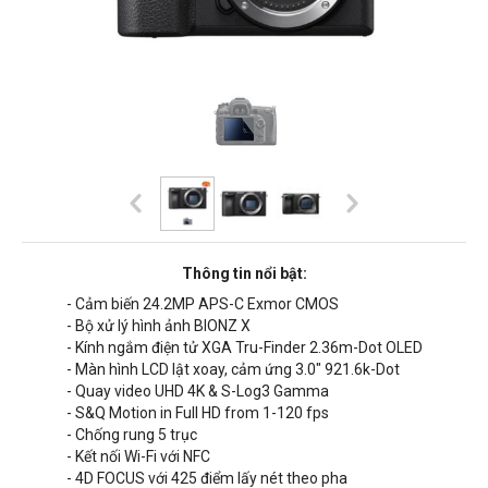
Thông tin nổi bật:
- Cảm biến 24.2MP APS-C Exmor CMOS
- Bộ xử lý hình ảnh BIONZ X
- Kính ngắm điện tử XGA Tru-Finder 2.36m-Dot OLED
- Màn hình LCD lật xoay, cảm ứng 3.0" 921.6k-Dot
- Quay video UHD 4K & S-Log3 Gamma
- S&Q Motion in Full HD from 1-120 fps
- Chống rung 5 trục
- Kết nối Wi-Fi với NFC
- 4D FOCUS với 425 điểm lấy nét theo pha