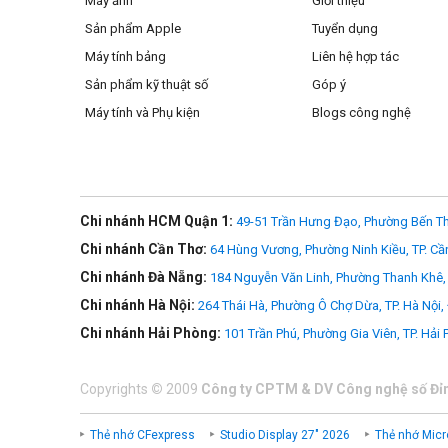
Máy ảnh
Giới thiệu
Sản phẩm Apple
Tuyển dụng
Máy tính bảng
Liên hệ hợp tác
Sản phẩm kỹ thuật số
Góp ý
Máy tính và Phụ kiện
Blogs công nghệ
Chi nhánh HCM Quận 1:
49-51 Trần Hưng Đạo, Phường Bến Th
Chi nhánh Cần Thơ:
64 Hùng Vương, Phường Ninh Kiều, TP. Cầ
Chi nhánh Đà Nẵng:
184 Nguyễn Văn Linh, Phường Thanh Khê, 
Chi nhánh Hà Nội:
264 Thái Hà, Phường Ô Chợ Dừa, TP. Hà Nội,
Chi nhánh Hải Phòng:
101 Trần Phú, Phường Gia Viên, TP. Hải
Copyrights
©
2009
Công ty CPTM & DV Công nghệ số Đỉ
Thẻ nhớ CFexpress
Studio Display 27" 2026
Thẻ nhớ Micr