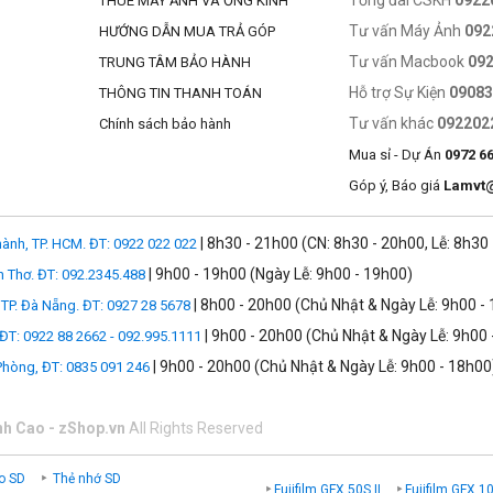
Tổng đài CSKH
0922
THUÊ MÁY ẢNH VÀ ỐNG KÍNH
Tư vấn Máy Ảnh
092
HƯỚNG DẪN MUA TRẢ GÓP
Tư vấn Macbook
09
TRUNG TÂM BẢO HÀNH
Hỗ trợ Sự Kiện
0908
THÔNG TIN THANH TOÁN
Tư vấn khác
092202
Chính sách bảo hành
Mua sỉ - Dự Án
0972 6
Góp ý, Báo giá
Lamvt
| 8h30 - 21h00 (CN: 8h30 - 20h00, Lễ: 8h30
ành, TP. HCM. ĐT: 0922 022 022
| 9h00 - 19h00 (Ngày Lễ: 9h00 - 19h00)
n Thơ. ĐT: 092.2345.488
| 8h00 - 20h00 (Chủ Nhật & Ngày Lễ: 9h00 -
TP. Đà Nẵng. ĐT: 0927 28 5678
| 9h00 - 20h00 (Chủ Nhật & Ngày Lễ: 9h00 
 ĐT: 0922 88 2662 - 092.995.1111
| 9h00 - 20h00 (Chủ Nhật & Ngày Lễ: 9h00 - 18h00
 Phòng, ĐT: 0835 091 246
nh Cao - zShop.vn
All Rights Reserved
o SD
Thẻ nhớ SD
Fujifilm GFX 50S II
Fujifilm GFX 1