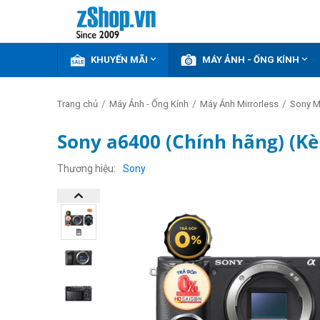


KHUYẾN MÃI
MÁY ẢNH - ỐNG KÍNH
/
/
/
Trang chủ
Máy Ảnh - Ống Kính
Máy Ảnh Mirrorless
Sony Mi
Sony a6400 (Chính hãng) (K
GIẢM
THÊM
Thương hiệu
Sony
15%