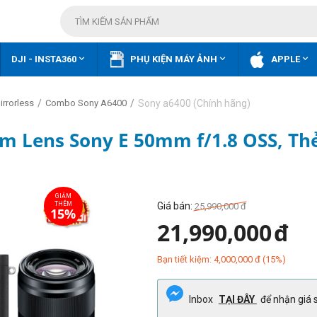



DJI - INSTA360
PHỤ KIỆN MÁY ẢNH
APPLE
/
/
Sony a6400 (Chính hãng)
rrorless
Combo Sony A6400
èm Lens Sony E 50mm f/1.8 OSS, Th
Giá bán:
25,990,000
đ
21,990,000
đ
Bạn tiết kiệm:
4,000,000
đ
(
15
%)
Inbox
TẠI ĐÂY
để nhận giá s