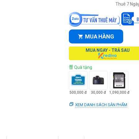
Thuê 7 Ngày
MUA HÀNG
MUA NGAY - TRẢ SAU
Quà tặng
500,000
đ
30,000
đ
1,090,000
đ
XEM DANH SÁCH SẢN PHẨM