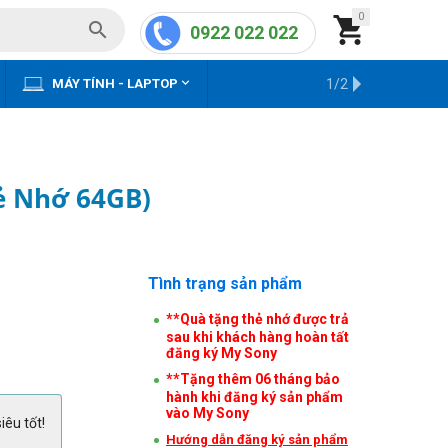
0


0922 022 022


MÁY TÍNH - LAPTOP
KHO HÀNG CŨ
1/2
ẻ Nhớ 64GB)
Tình trạng sản phẩm
**Quà tặng thẻ nhớ được trả
sau khi khách hàng hoàn tất
đăng ký My Sony
**Tặng thêm 06 tháng bảo
hành khi đăng ký sản phẩm
vào My Sony
iêu tốt!
Hướng dẫn đăng ký sản phẩm