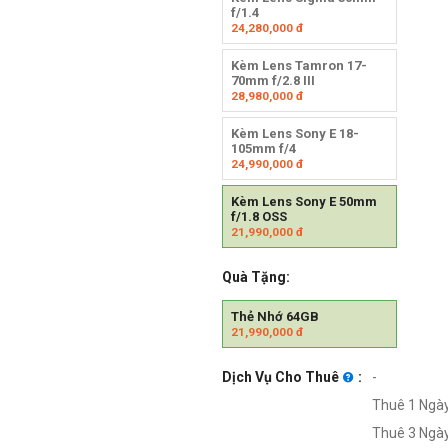
f/1.4
24,280,000
đ
Kèm Lens Tamron 17-
70mm f/2.8 III
28,980,000
đ
Kèm Lens Sony E 18-
105mm f/4
24,990,000
đ
Kèm Lens Sony E 50mm
f/1.8 OSS
21,990,000
đ
Quà Tặng:
Thẻ Nhớ 64GB
21,990,000
đ
Dịch Vụ Cho Thuê
:
-
Thuê 1 Ngày
Thuê 3 Ngày