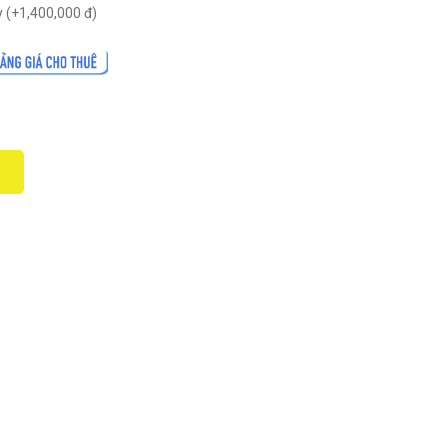
 (+
1,400,000
đ
)