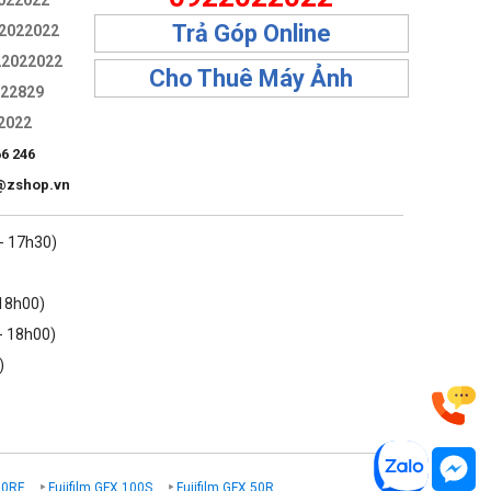
022022
Trả Góp Online
2022022
22022022
Cho Thuê Máy Ảnh
322829
2022
66 246
@zshop.vn
 - 17h30)
 18h00)
- 18h00)
)
00RF
Fujifilm GFX 100S
Fujifilm GFX 50R