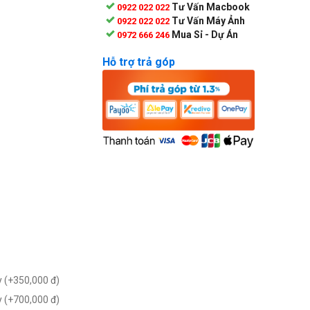
Tư Vấn Macbook
0922 022 022
Tư Vấn Máy Ảnh
0922 022 022
Mua Sỉ - Dự Án
0972 666 246
Hỗ trợ trả góp
 (+
350,000
đ
)
 (+
700,000
đ
)