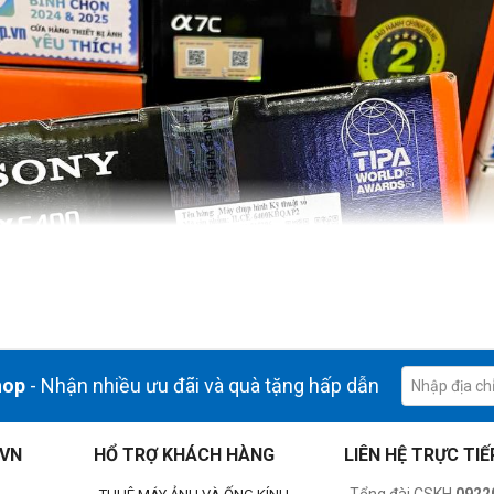
hop
- Nhận nhiều ưu đãi và quà tặng hấp dẫn
.VN
HỔ TRỢ KHÁCH HÀNG
LIÊN HỆ TRỰC TIẾ