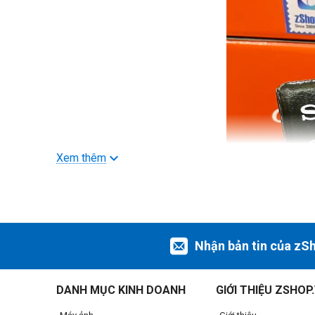
Xem thêm
Nhận bản tin của zS
DANH MỤC KINH DOANH
GIỚI THIỆU ZSHOP