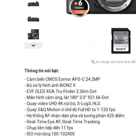

Di chuột vào hình ảnh để
Thông tin nổi bật:
- Cảm biến CMOS Exmor APS-C 24.2MP
- Bộ xử lý hình ảnh BIONZ X
- EVF OLED XGA Tru-Finder 2.36m-Dot
- Màn hình cảm ứng, lật 180° 3.0" 921.6k-Dot
- Quay video UHD 4K nội bộ, S-Log3, HLG
- Quay S&Q Motion ở chế độ Full HD từ 1-120 fps
- Hệ thống AF nhận diện pha và tương phản 425 điểm
- Real-Time Eye AF; Real-Time Tracking
- Chụp liên tiếp đến 11 fps
- ISO mở rộng
100-102400