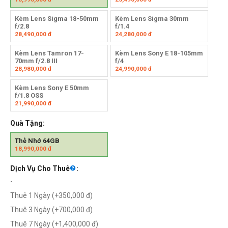
Kèm Lens Sigma 18-50mm
Kèm Lens Sigma 30mm
f/2.8
f/1.4
28,490,000
đ
24,280,000
đ
Kèm Lens Tamron 17-
Kèm Lens Sony E 18-105mm
70mm f/2.8 III
f/4
28,980,000
đ
24,990,000
đ
Kèm Lens Sony E 50mm
f/1.8 OSS
21,990,000
đ
Quà Tặng:
Thẻ Nhớ 64GB
18,990,000
đ
Dịch Vụ Cho Thuê
:
-
Thuê 1 Ngày (+
350,000
đ
)
Thuê 3 Ngày (+
700,000
đ
)
Thuê 7 Ngày (+
1,400,000
đ
)