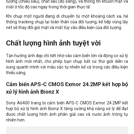
tượng (chiều sâu), chất liệu (độ sáng), và thông tin khuôn mặt và
mắt ở tốc độ cao ngay trong thời gian thực tế.
Khi chụp một người đang di chuyển từ một khoảng cách xa, hệ
thống tracking chụp lại toàn thân của đối tượng, kế tiếp vùng lấy
nét sẽ thay đổi giữ mặt và mắt tùy vào điều kiện của đối tượng.
Chất lượng hình ảnh tuyệt vời
Tận hưởng ảnh đẹp chi tiết nhờ vào cảm biến lớn và động cơ xử lý
hình ảnh mới nhất, cho phép bạn chụp bất cứ thứ giới diễn ra
xung quanh mình với màu sắc tự nhiên kể cả trong các điều kiện
thiếu sáng.
Cảm biến APS-C CMOS Exmor 24.2MP kết hợp bộ
xử lý hình ảnh Bionz X
Sony A6400 trang bị cảm biến APS-C CMOS Exmor 24.2MP kết
hợp bộ xử lý hình ảnh Bionz X tăng cường khả năng xử lý để đạt
được chất lượng hình ảnh phân giải cao và nước ảnh trông tự
nhiên hơn.