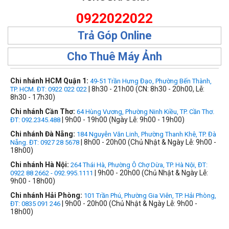
0922022022
Trả Góp Online
Cho Thuê Máy Ảnh
Chi nhánh HCM Quận 1:
49-51 Trần Hưng Đạo, Phường Bến Thành,
| 8h30 - 21h00 (CN: 8h30 - 20h00, Lễ:
TP. HCM. ĐT: 0922 022 022
8h30 - 17h30)
Chi nhánh Cần Thơ:
64 Hùng Vương, Phường Ninh Kiều, TP. Cần Thơ.
| 9h00 - 19h00 (Ngày Lễ: 9h00 - 19h00)
ĐT: 092.2345.488
Chi nhánh Đà Nẵng:
184 Nguyễn Văn Linh, Phường Thanh Khê, TP. Đà
| 8h00 - 20h00 (Chủ Nhật & Ngày Lễ: 9h00 -
Nẵng. ĐT: 0927 28 5678
18h00)
Chi nhánh Hà Nội:
264 Thái Hà, Phường Ô Chợ Dừa, TP. Hà Nội, ĐT:
| 9h00 - 20h00 (Chủ Nhật & Ngày Lễ:
0922 88 2662 - 092.995.1111
9h00 - 18h00)
Chi nhánh Hải Phòng:
101 Trần Phú, Phường Gia Viên, TP. Hải Phòng,
| 9h00 - 20h00 (Chủ Nhật & Ngày Lễ: 9h00 -
ĐT: 0835 091 246
18h00)