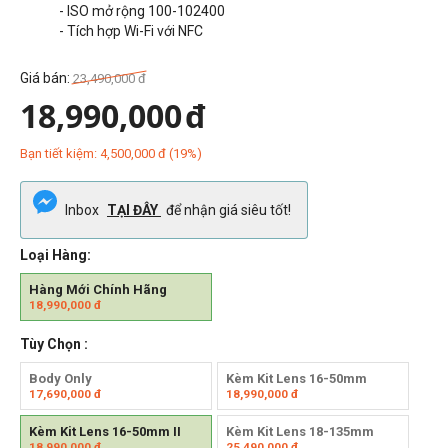
- ISO mở rộng
100-102400
- Tích hợp Wi-Fi với NFC
Giá bán:
23,490,000
đ
18,990,000
đ
Bạn tiết kiệm:
4,500,000
đ
(
19
%)
Inbox
TẠI ĐÂY
để nhận giá siêu tốt!
Loại Hàng:
Hàng Mới Chính Hãng
18,990,000
đ
Tùy Chọn :
Body Only
Kèm Kit Lens 16-50mm
17,690,000
đ
18,990,000
đ
Kèm Kit Lens 16-50mm II
Kèm Kit Lens 18-135mm
18,990,000
đ
25,490,000
đ