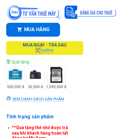
MUA HÀNG
MUA NGAY - TRẢ SAU
Quà tặng
500,000
đ
30,000
đ
1,090,000
đ
XEM DANH SÁCH SẢN PHẨM
Tình trạng sản phẩm
**Quà tặng thẻ nhớ được trả
sau khi khách hàng hoàn tất
đăng ký My Sony