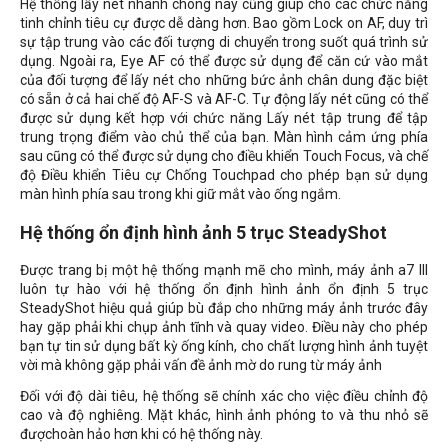
Hệ thống lấy nét nhanh chóng này cũng giúp cho các chức năng
tinh chỉnh tiêu cự được dễ dàng hơn. Bao gồm Lock on AF, duy trì
sự tập trung vào các đối tượng di chuyển trong suốt quá trình sử
dụng. Ngoài ra, Eye AF có thể được sử dụng để căn cứ vào mắt
của đối tượng để lấy nét cho những bức ảnh chân dung đặc biệt
có sẵn ở cả hai chế độ AF-S và AF-C. Tự động lấy nét cũng có thể
được sử dụng kết hợp với chức năng Lấy nét tập trung để tập
trung trọng điểm vào chủ thể của bạn. Màn hình cảm ứng phía
sau cũng có thể được sử dụng cho điều khiển Touch Focus, và chế
độ Điều khiển Tiêu cự Chống Touchpad cho phép bạn sử dụng
màn hình phía sau trong khi giữ mắt vào ống ngắm.
Hệ thống ổn định hình ảnh 5 trục SteadyShot
Được trang bị một hệ thống mạnh mẽ cho mình, máy ảnh a7 III
luôn tự hào với hệ thống ổn định hình ảnh ổn định 5 trục
SteadyShot hiệu quả giúp bù đắp cho những máy ảnh trước đây
hay gặp phải khi chụp ảnh tĩnh và quay video. Điều này cho phép
bạn tự tin sử dụng bất kỳ ống kính, cho chất lượng hình ảnh tuyệt
vời mà không gặp phải vấn đề ảnh mờ do rung từ máy ảnh
Đối với độ dài tiêu, hệ thống sẽ chính xác cho việc điều chỉnh độ
cao và độ nghiêng. Mặt khác, hình ảnh phóng to và thu nhỏ sẽ
đượchoàn hảo hơn khi có hệ thống này.