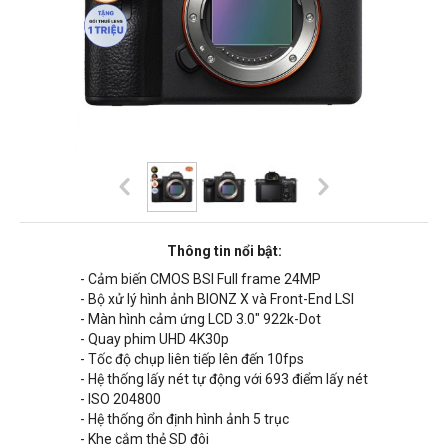
Thông tin nổi bật:
- Cảm biến CMOS BSI Full frame 24MP
- Bộ xử lý hình ảnh BIONZ X và Front-End LSI
- Màn hình cảm ứng LCD 3.0" 922k-Dot
- Quay phim UHD 4K30p
- Tốc độ chụp liên tiếp lên đến 10fps
- Hệ thống lấy nét tự động với 693 điểm lấy nét
- ISO 204800
- Hệ thống ổn định hình ảnh 5 trục
- Khe cắm thẻ SD đôi