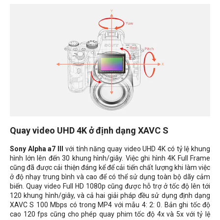
Quay video UHD 4K ở định dạng XAVC S
Sony Alpha a7 III
với tính năng quay video UHD 4K có tỷ lệ khung
hình lớn lên đến 30 khung hình/giây. Việc ghi hình 4K Full Frame
cũng đã được cải thiện đáng kể để cải tiến chất lượng khi làm việc
ở độ nhạy trung bình và cao để có thể sử dụng toàn bộ dãy cảm
biến. Quay video Full HD 1080p cũng được hỗ trợ ở tốc độ lên tới
120 khung hình/giây, và cả hai giải pháp đều sử dụng định dạng
XAVC S 100 Mbps có trong MP4 với mẫu 4: 2: 0. Bản ghi tốc độ
cao 120 fps cũng cho phép quay phim tốc độ 4x và 5x với tỷ lệ