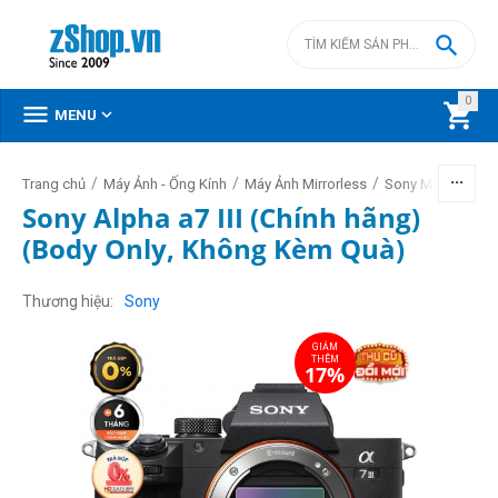

0



MENU
/
/
/
/
Trang chủ
Máy Ảnh - Ống Kính
Máy Ảnh Mirrorless
Sony Mirrorless
Sony Alpha a7 III (Chính hãng)
(Body Only, Không Kèm Quà)
GIẢM
THÊM
17%
Thương hiệu
Sony