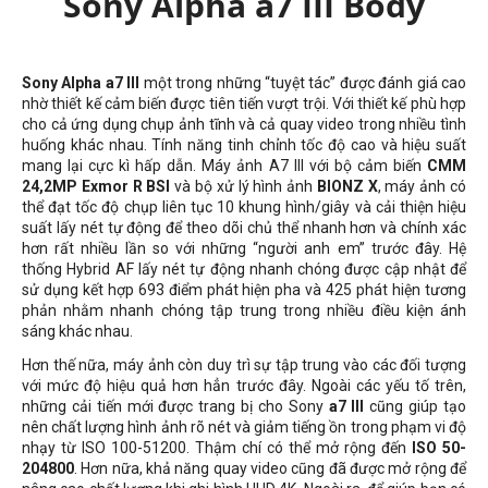
Sony Alpha a7 III Body
Sony Alpha a7 III
một trong những “tuyệt tác” được đánh giá cao
nhờ thiết kế cảm biến được tiên tiến vượt trội. Với thiết kế phù hợp
cho cả ứng dụng chụp ảnh tĩnh và cả quay video trong nhiều tình
huống khác nhau. Tính năng tinh chỉnh tốc độ cao và hiệu suất
mang lại cực kì hấp dẫn. Máy ảnh A7 III với bộ cảm biến
CMM
24,2MP Exmor R BSI
và bộ xử lý hình ảnh
BIONZ X
, máy ảnh có
thể đạt tốc độ chụp liên tục 10 khung hình/giây và cải thiện hiệu
suất lấy nét tự động để theo dõi chủ thể nhanh hơn và chính xác
hơn rất nhiều lần so với những “người anh em” trước đây. Hệ
thống Hybrid AF lấy nét tự động nhanh chóng được cập nhật để
sử dụng kết hợp 693 điểm phát hiện pha và 425 phát hiện tương
phản nhằm nhanh chóng tập trung trong nhiều điều kiện ánh
sáng khác nhau.
Hơn thế nữa, máy ảnh còn duy trì sự tập trung vào các đối tượng
với mức độ hiệu quả hơn hẳn trước đây. Ngoài các yếu tố trên,
những cải tiến mới được trang bị cho Sony
a7 III
cũng giúp tạo
nên chất lượng hình ảnh rõ nét và giảm tiếng ồn trong phạm vi độ
nhạy từ ISO 100-51200. Thậm chí có thể mở rộng đến
ISO 50-
204800
. Hơn nữa, khả năng quay video cũng đã được mở rộng để