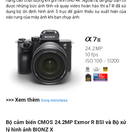
nâng cao chất lượng khi ghi hình UHD 4K. Ngoài ra, để giúp bạn có
được những bức ảnh tĩnh và quay video hoàn hảo thì a7 III đã sử
dụng bộ ổn định hình ảnh 5 trục để giảm thiểu sự xuất hiện của
việc rung của máy ảnh khi bạn chụp ảnh.
>>> Xem thêm
Sony mirrorless
Bộ cảm biến CMOS 24.2MP Exmor R BSI và Bộ xử
lý hình ảnh BIONZ X