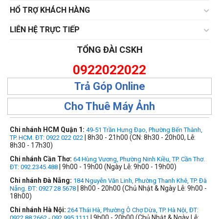
HỔ TRỢ KHÁCH HÀNG
LIÊN HỆ TRỰC TIẾP
TỔNG ĐÀI CSKH
0922022022
Trả Góp Online
Cho Thuê Máy Ảnh
Chi nhánh HCM Quận 1:
49-51 Trần Hưng Đạo, Phường Bến Thành,
| 8h30 - 21h00 (CN: 8h30 - 20h00, Lễ:
TP. HCM. ĐT: 0922 022 022
8h30 - 17h30)
Chi nhánh Cần Thơ:
64 Hùng Vương, Phường Ninh Kiều, TP. Cần Thơ.
| 9h00 - 19h00 (Ngày Lễ: 9h00 - 19h00)
ĐT: 092.2345.488
Chi nhánh Đà Nẵng:
184 Nguyễn Văn Linh, Phường Thanh Khê, TP. Đà
| 8h00 - 20h00 (Chủ Nhật & Ngày Lễ: 9h00 -
Nẵng. ĐT: 0927 28 5678
18h00)
Chi nhánh Hà Nội:
264 Thái Hà, Phường Ô Chợ Dừa, TP. Hà Nội, ĐT:
| 9h00 - 20h00 (Chủ Nhật & Ngày Lễ:
0922 88 2662 - 092.995.1111