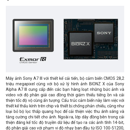
Máy ảnh Sony A7 III với thiết kế cải tiến, bộ cảm biến CMOS 28,2
triệu megapixel cùng với bộ xử lý hình ảnh BIONZ X của Sony
Alpha A7 III cung cấp đến các bạn hàng loạt những bức ảnh và
video với độ phân giải cao đồng thời giảm thiểu tiếng ồn và cải
thiện tốc độ vộ cùng ấn tượng. Cấu trúc cảm biến này làm việc với
thiết kế thấu kính trên chip và thiết bị chống phản chiếu, cũng như
loại bỏ bộ lọc thấp quang học để cải thiện việc thu ánh sáng và
tăng cường chi tiết cho ảnh. Ngoài ra, lớp dây đồng bên trong cải
thiện đáng kể tốc độ truyền dữ liệu để tạo ra các ảnh tĩnh 14-bit,
độ phân giải cao với phạm vi độ nhạy ban đầu từ ISO 100-51200,