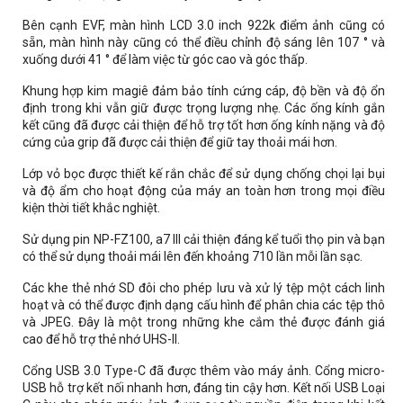
Bên cạnh EVF, màn hình LCD 3.0 inch 922k điểm ảnh cũng có
sẵn, màn hình này cũng có thể điều chỉnh độ sáng lên 107 ° và
xuống dưới 41 ° để làm việc từ góc cao và góc thấp.
Khung hợp kim magiê đảm bảo tính cứng cáp, độ bền và độ ổn
định trong khi vẫn giữ được trọng lượng nhẹ. Các ống kính gắn
kết cũng đã được cải thiện để hỗ trợ tốt hơn ống kính nặng và độ
cứng của grip đã được cải thiện để giữ tay thoải mái hơn.
Lớp vỏ bọc được thiết kế rắn chắc để sử dụng chống chọi lại bụi
và độ ẩm cho hoạt động của máy an toàn hơn trong mọi điều
kiện thời tiết khắc nghiệt.
Sử dụng pin NP-FZ100, a7 III cải thiện đáng kể tuổi thọ pin và bạn
có thể sử dụng thoải mái lên đến khoảng 710 lần mỗi lần sạc.
Các khe thẻ nhớ SD đôi cho phép lưu và xử lý tệp một cách linh
hoạt và có thể được định dạng cấu hình để phân chia các tệp thô
và JPEG. Đây là một trong những khe cắm thẻ được đánh giá
cao để hỗ trợ thẻ nhớ UHS-II.
Cổng USB 3.0 Type-C đã được thêm vào máy ảnh. Cổng micro-
USB hỗ trợ kết nối nhanh hơn, đáng tin cậy hơn. Kết nối USB Loại