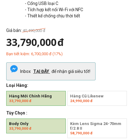
- Cổng USB loại C
- Tích hợp kết nối Wi-Fi với NFC
- Thiết kế chống chịu thời tiết
Giá bán:
40,490,000
đ
33,790,000
đ
Bạn tiết kiệm:
6,700,000
đ
(
17
%)
Inbox
TẠI ĐÂY
để nhận giá siêu tốt!
Loại Hàng:
Hàng Mới Chính Hãng
Hàng Cũ Likenew
33,790,000
đ
24,990,000
đ
Tùy Chọn :
Body Only
Kèm Lens Sigma 24-70mm
f/2.8 II
33,790,000
đ
58,790,000
đ