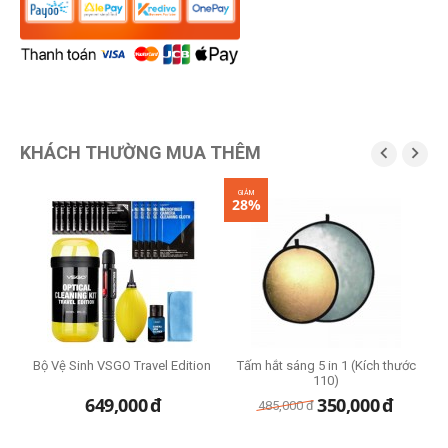
KHÁCH THƯỜNG MUA THÊM


GIẢM
28%
Bộ Vệ Sinh VSGO Travel Edition
Tấm hắt sáng 5 in 1 (Kích thước
110)
649,000
đ
350,000
đ
485,000
đ