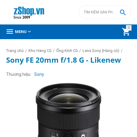

0



MENU
/
/
/
/
Trang chủ
Kho Hàng Cũ
Ống Kính Cũ
Lens Sony (Hàng cũ)
Sony FE 20mm f/1.8 G - Likenew
Thương hiệu
Sony