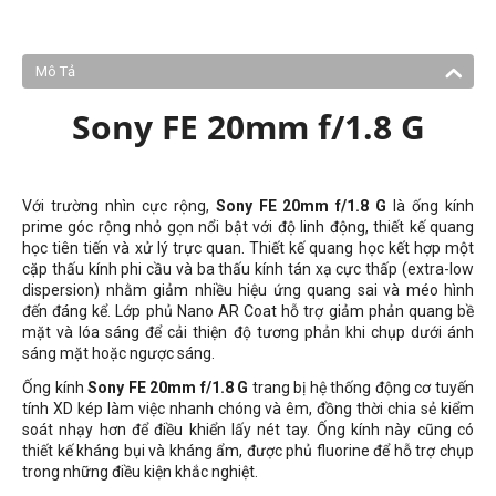
Mô Tả
Sony FE 20mm f/1.8 G
Với trường nhìn cực rộng,
Sony FE 20mm f/1.8 G
là ống kính
prime góc rộng nhỏ gọn nổi bật với độ linh động, thiết kế quang
học tiên tiến và xử lý trực quan. Thiết kế quang học kết hợp một
cặp thấu kính phi cầu và ba thấu kính tán xạ cực thấp (extra-low
dispersion) nhằm giảm nhiều hiệu ứng quang sai và méo hình
đến đáng kể. Lớp phủ Nano AR Coat hỗ trợ giảm phản quang bề
mặt và lóa sáng để cải thiện độ tương phản khi chụp dưới ánh
sáng mặt hoặc ngược sáng.
Ống kính
Sony FE 20mm f/1.8 G
trang bị hệ thống động cơ tuyến
tính XD kép làm việc nhanh chóng và êm, đồng thời chia sẻ kiểm
soát nhạy hơn để điều khiển lấy nét tay. Ống kính này cũng có
thiết kế kháng bụi và kháng ẩm, được phủ fluorine để hỗ trợ chụp
trong những điều kiện khắc nghiệt.