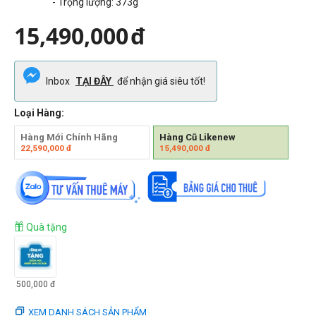
- Trọng lượng:
373g
15,490,000
đ
Inbox
TẠI ĐÂY
để nhận giá siêu tốt!
Loại Hàng:
Hàng Mới Chính Hãng
Hàng Cũ Likenew
22,590,000
đ
15,490,000
đ
Quà tặng
500,000
đ
XEM DANH SÁCH SẢN PHẨM