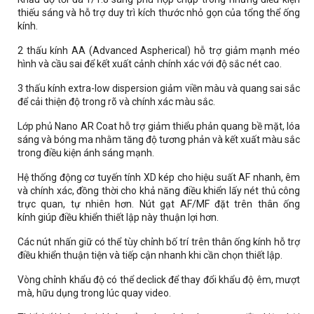
thiếu sáng và hỗ trợ duy trì kích thước nhỏ gọn của tổng thể ống
kính.
2 thấu kính AA (Advanced Aspherical) hỗ trợ giảm mạnh méo
hình và cầu sai để kết xuất cảnh chính xác với độ sắc nét cao.
3 thấu kính extra-low dispersion giảm viền màu và quang sai sắc
để cải thiện độ trong rõ và chính xác màu sắc.
Lớp phủ Nano AR Coat hỗ trợ giảm thiểu phản quang bề mặt, lóa
sáng và bóng ma nhằm tăng độ tương phản và kết xuất màu sắc
trong điều kiện ánh sáng mạnh.
Hệ thống động cơ tuyến tính XD kép cho hiệu suất AF nhanh, êm
và chính xác, đồng thời cho khả năng điều khiển lấy nét thủ công
trực quan, tự nhiên hơn. Nút gạt AF/MF đặt trên thân ống
kính giúp điều khiển thiết lập này thuận lợi hơn.
Các nút nhấn giữ có thể tùy chỉnh bố trí trên thân ống kính hỗ trợ
điều khiển thuận tiện và tiếp cận nhanh khi cần chọn thiết lập.
Vòng chỉnh khẩu độ có thể declick để thay đổi khẩu độ êm, mượt
mà, hữu dụng trong lúc quay video.