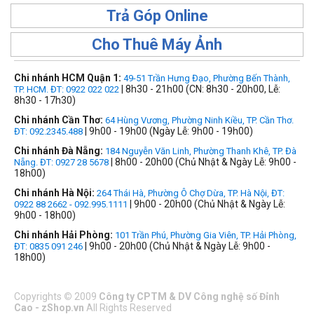
Trả Góp Online
Cho Thuê Máy Ảnh
Chi nhánh HCM Quận 1:
49-51 Trần Hưng Đạo, Phường Bến Thành,
| 8h30 - 21h00 (CN: 8h30 - 20h00, Lễ:
TP. HCM. ĐT: 0922 022 022
8h30 - 17h30)
Chi nhánh Cần Thơ:
64 Hùng Vương, Phường Ninh Kiều, TP. Cần Thơ.
| 9h00 - 19h00 (Ngày Lễ: 9h00 - 19h00)
ĐT: 092.2345.488
Chi nhánh Đà Nẵng:
184 Nguyễn Văn Linh, Phường Thanh Khê, TP. Đà
| 8h00 - 20h00 (Chủ Nhật & Ngày Lễ: 9h00 -
Nẵng. ĐT: 0927 28 5678
18h00)
Chi nhánh Hà Nội:
264 Thái Hà, Phường Ô Chợ Dừa, TP. Hà Nội, ĐT:
| 9h00 - 20h00 (Chủ Nhật & Ngày Lễ:
0922 88 2662 - 092.995.1111
9h00 - 18h00)
Chi nhánh Hải Phòng:
101 Trần Phú, Phường Gia Viên, TP. Hải Phòng,
| 9h00 - 20h00 (Chủ Nhật & Ngày Lễ: 9h00 -
ĐT: 0835 091 246
18h00)
Copyrights
©
2009
Công ty CPTM & DV Công nghệ số Đỉnh
Cao - zShop.vn
All Rights Reserved