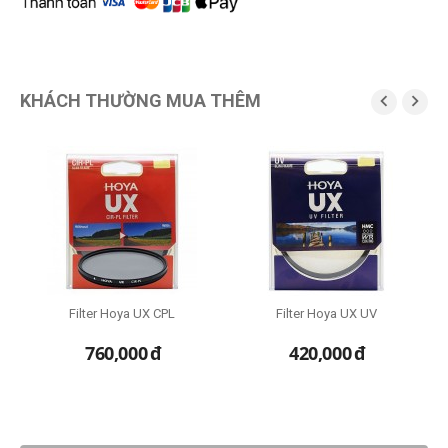
KHÁCH THƯỜNG MUA THÊM


Filter Hoya UX CPL
Filter Hoya UX UV
B
760,000
đ
420,000
đ