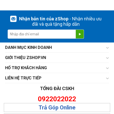
Nhận bản tin của zShop
- Nhận nhiều ưu
đãi và quà tặng hấp dẫn
DANH MỤC KINH DOANH
GIỚI THIỆU ZSHOP.VN
HỔ TRỢ KHÁCH HÀNG
LIÊN HỆ TRỰC TIẾP
TỔNG ĐÀI CSKH
0922022022
Trả Góp Online