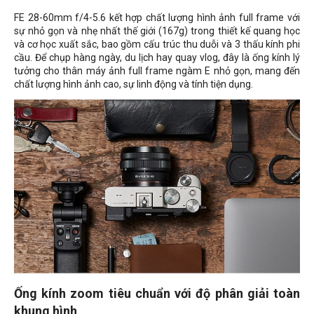
FE 28-60mm f/4-5.6 kết hợp chất lượng hình ảnh full frame với
sự nhỏ gọn và nhẹ nhất thế giới (167g) trong thiết kế quang học
và cơ học xuất sắc, bao gồm cấu trúc thu duỗi và 3 thấu kính phi
cầu. Để chụp hàng ngày, du lịch hay quay vlog, đây là ống kính lý
tưởng cho thân máy ảnh full frame ngàm E nhỏ gọn, mang đến
chất lượng hình ảnh cao, sự linh động và tính tiện dụng.
Ống kính zoom tiêu chuẩn với độ phân giải toàn
khung hình