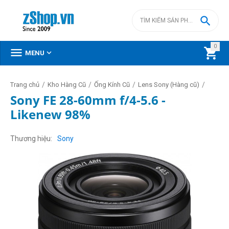

0



MENU
/
/
/
/
Trang chủ
Kho Hàng Cũ
Ống Kính Cũ
Lens Sony (Hàng cũ)
Sony FE 28-60mm f/4-5.6 -
Likenew 98%
Thương hiệu
Sony