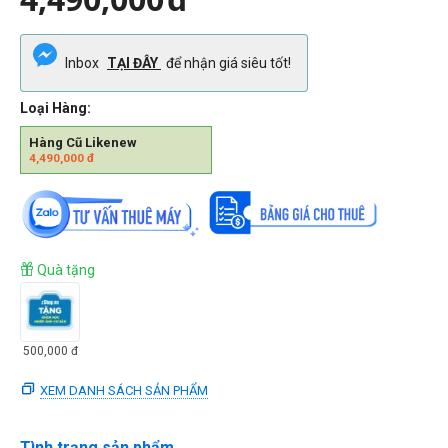
Inbox
TẠI ĐÂY
để nhận giá siêu tốt!
Loại Hàng:
Hàng Cũ Likenew
4,490,000
đ
Quà tặng
500,000
đ
XEM DANH SÁCH SẢN PHẨM
Tình trạng sản phẩm