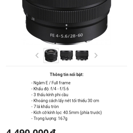
Thông tin nổi bật:
- Ngàm E / Full frame
- Khẩu độ:
f/4 - f/5.6
- 3 thấu kính phi cầu
- Khoảng cách lấy nét tối thiểu 30 cm
- 7 lá khẩu tròn
- Kích cỡ kính lọc: 40.5mm (phía trước)
- Trọng lượng: 167g
4,490,000
đ