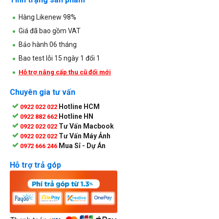
Hàng Likenew 98%
Giá đã bao gồm VAT
Bảo hành 06 tháng
Bao test lỗi 15 ngày 1 đổi 1
Hỗ trợ nâng cấp thu cũ đổi mới
Chuyên gia tư vấn
Hotline HCM
0922 022 022
Hotline HN
0922 882 662
Tư Vấn Macbook
0922 022 022
Tư Vấn Máy Ảnh
0922 022 022
Mua Sỉ - Dự Án
0972 666 246
Hỗ trợ trả góp