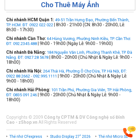
Cho Thuê Máy Ảnh
Chi nhánh HCM Quận 1:
49-51 Trần Hưng Đạo, Phường Bến Thành,
| 8h30 - 21h00 (CN: 8h30 - 20h00, Lễ:
TP. HCM. ĐT: 0922 022 022
8h30 - 17h30)
Chi nhánh Cần Thơ:
64 Hùng Vương, Phường Ninh Kiều, TP. Cần Thơ.
| 9h00 - 19h00 (Ngày Lễ: 9h00 - 19h00)
ĐT: 092.2345.488
Chi nhánh Đà Nẵng:
184 Nguyễn Văn Linh, Phường Thanh Khê, TP. Đà
| 8h00 - 20h00 (Chủ Nhật & Ngày Lễ: 9h00 -
Nẵng. ĐT: 0927 28 5678
18h00)
Chi nhánh Hà Nội:
264 Thái Hà, Phường Ô Chợ Dừa, TP. Hà Nội, ĐT:
| 9h00 - 20h00 (Chủ Nhật & Ngày Lễ:
0922 88 2662 - 092.995.1111
9h00 - 18h00)
Chi nhánh Hải Phòng:
101 Trần Phú, Phường Gia Viên, TP. Hải Phòng,
| 9h00 - 20h00 (Chủ Nhật & Ngày Lễ: 9h00 -
ĐT: 0835 091 246
18h00)
Copyrights
©
2009
Công ty CPTM & DV Công nghệ số Đỉnh
Cao - zShop.vn
All Rights Reserved
Thẻ nhớ CFexpress
Studio Display 27" 2026
Thẻ nhớ Micro SD