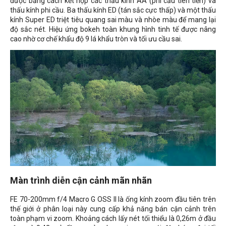
được bằng cách kết hợp các thấu kính AA (phi cầu tiên tiến) và
thấu kính phi cầu. Ba thấu kính ED (tán sắc cực thấp) và một thấu
kính Super ED triệt tiêu quang sai màu và nhòe màu để mang lại
độ sắc nét. Hiệu ứng bokeh toàn khung hình tinh tế được nâng
cao nhờ cơ chế khẩu độ 9 lá khẩu tròn và tối ưu cầu sai.
Màn trình diễn cận cảnh mãn nhãn
FE 70-200mm f/4 Macro G OSS II là ống kính zoom đầu tiên trên
thế giới ở phân loại này cung cấp khả năng bán cận cảnh trên
toàn phạm vi zoom. Khoảng cách lấy nét tối thiểu là 0,26m ở đầu