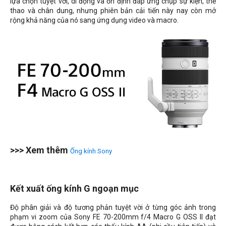
lựa chọn tuyệt vời, di động và ổn định đáp ứng chụp sự kiện, thể
thao và chân dung, nhưng phiên bản cải tiến này nay còn mở
rộng khả năng của nó sang ứng dụng video và macro.
>>> Xem thêm
Ống kính Sony
Kết xuất ống kính G ngoạn mục
Độ phân giải và độ tương phản tuyệt vời ở từng góc ảnh trong
phạm vi zoom của Sony FE 70-200mm f/4 Macro G OSS II đạt