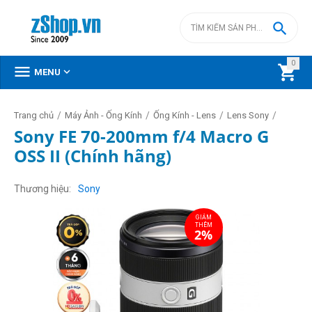

0



MENU
/
/
/
/
Trang chủ
Máy Ảnh - Ống Kính
Ống Kính - Lens
Lens Sony
Sony FE 70-200mm f/4 Macro G
OSS II (Chính hãng)
GIẢM
THÊM
2%
Thương hiệu
Sony