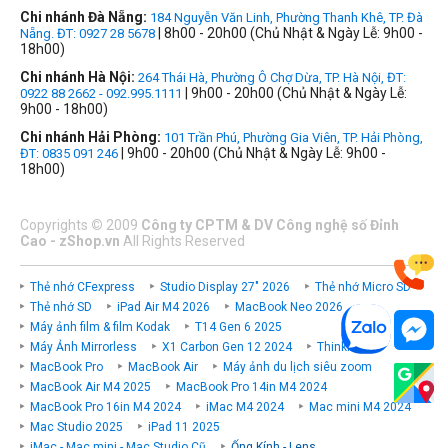
Chi nhánh Đà Nẵng:
184 Nguyễn Văn Linh, Phường Thanh Khê, TP. Đà
| 8h00 - 20h00 (Chủ Nhật & Ngày Lễ: 9h00 -
Nẵng. ĐT: 0927 28 5678
18h00)
Chi nhánh Hà Nội:
264 Thái Hà, Phường Ô Chợ Dừa, TP. Hà Nội, ĐT:
| 9h00 - 20h00 (Chủ Nhật & Ngày Lễ:
0922 88 2662 - 092.995.1111
9h00 - 18h00)
Chi nhánh Hải Phòng:
101 Trần Phú, Phường Gia Viên, TP. Hải Phòng,
| 9h00 - 20h00 (Chủ Nhật & Ngày Lễ: 9h00 -
ĐT: 0835 091 246
18h00)
Copyrights
©
2009
Công ty CPTM & DV Công nghệ số Đỉnh
Cao - zShop.vn
All Rights Reserved
Thẻ nhớ CFexpress
Studio Display 27" 2026
Thẻ nhớ Micro SD
Thẻ nhớ SD
iPad Air M4 2026
MacBook Neo 2026
Máy ảnh film & film Kodak
T14 Gen 6 2025
Máy Ảnh Mirrorless
X1 Carbon Gen 12 2024
ThinkPad P
MacBook Pro
MacBook Air
Máy ảnh du lịch siêu zoom
MacBook Air M4 2025
MacBook Pro 14in M4 2024
MacBook Pro 16in M4 2024
iMac M4 2024
Mac mini M4 2024
Mac Studio 2025
iPad 11 2025
iMac - Mac mini - Mac Studio Cũ
Ống Kính - Lens