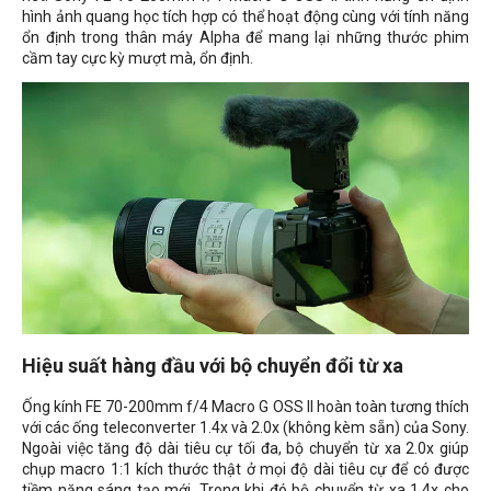
hình ảnh quang học tích hợp có thể hoạt động cùng với tính năng
ổn định trong thân máy Alpha để mang lại những thước phim
cầm tay cực kỳ mượt mà, ổn định.
Hiệu suất hàng đầu với bộ chuyển đổi từ xa
Ống kính FE 70-200mm f/4 Macro G OSS II hoàn toàn tương thích
với các ống teleconverter 1.4x và 2.0x (không kèm sẵn) của Sony.
Ngoài việc tăng độ dài tiêu cự tối đa, bộ chuyển từ xa 2.0x giúp
chụp macro 1:1 kích thước thật ở mọi độ dài tiêu cự để có được
tiềm năng sáng tạo mới. Trong khi đó bộ chuyển từ xa 1.4x cho