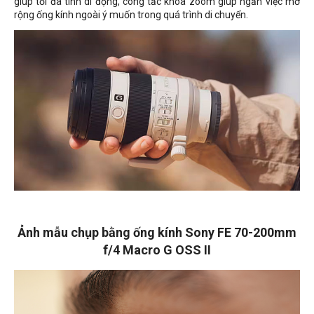
giúp tối đa tính di động, công tắc khóa zoom giúp ngăn việc mở
rộng ống kính ngoài ý muốn trong quá trình di chuyển.
Ảnh mẫu chụp bằng ống kính Sony FE 70-200mm
f/4 Macro G OSS II