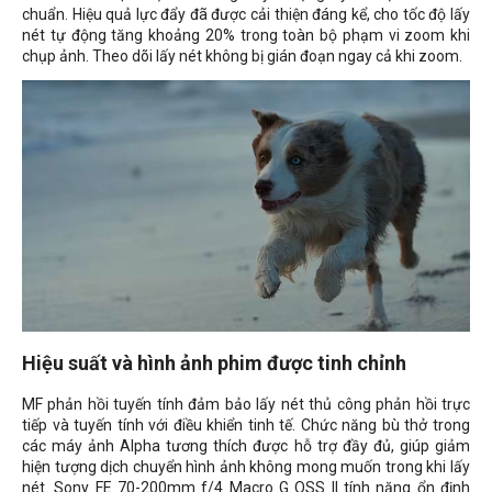
chuẩn. Hiệu quả lực đẩy đã được cải thiện đáng kể, cho tốc độ lấy
nét tự động tăng khoảng 20% ​​trong toàn bộ phạm vi zoom khi
chụp ảnh. Theo dõi lấy nét không bị gián đoạn ngay cả khi zoom.
Hiệu suất và hình ảnh phim được tinh chỉnh
MF phản hồi tuyến tính đảm bảo lấy nét thủ công phản hồi trực
tiếp và tuyến tính với điều khiển tinh tế. Chức năng bù thở trong
các máy ảnh Alpha tương thích được hỗ trợ đầy đủ, giúp giảm
hiện tượng dịch chuyển hình ảnh không mong muốn trong khi lấy
nét. Sony FE 70-200mm f/4 Macro G OSS II tính năng ổn định