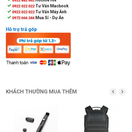
0922 882 662
Tư Vấn Macbook
0922 022 022
Tư Vấn Máy Ảnh
0922 022 022
Mua Sỉ - Dự Án
0972 666 246
Hỗ trợ trả góp
KHÁCH THƯỜNG MUA THÊM

