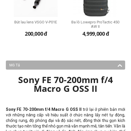
i
Bút lau lens VSGO V-P01E
Ba lô Lowepro ProTactic 450
B
AW II
200,000
đ
4,999,000
đ
Mô Tả
Sony FE 70-200mm f/4
Macro G OSS II
Sony FE 70-200mm f/4 Macro G OSS II
trở lại ở phiên bản mới
với những nâng cấp về hiệu suất ở chức năng lấy nét tự động,
chống rung, độ phóng đại và độ sắc nét, đồng thời thu gọn kích
thước tạo nên tổng thể nhỏ gọn mà vẫn mạnh mẽ, tân tiến. Vẫn là