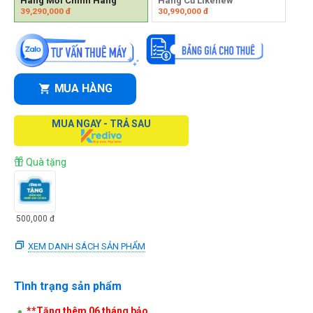
Hàng Mới Chính Hãng
Hàng Cũ Likenew
39,290,000
đ
30,990,000
đ
MUA HÀNG
MUA NGAY - TRẢ SAU
Quà tặng
500,000
đ
XEM DANH SÁCH SẢN PHẨM
Tình trạng sản phẩm
**Tặng thêm 06 tháng bảo