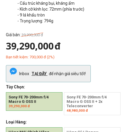
- Cấu trúc kháng bụi, kháng ẩm
- Kích cỡ kính lọc: 72
mm
(phía trước)
- 9 lá khẩu tròn
- Trọng lượng: 794g
Giá bán:
39,990,000
đ
39,290,000
đ
Bạn tiết kiệm:
700,000
đ
(
2
%)
Inbox
TẠI ĐÂY
để nhận giá siêu tốt!
Tùy Chọn:
Sony FE 70-200mm f/4
Sony FE 70-200mm f/4
Macro G OSS II
Macro G OSS II + 2x
Teleconverter
39,290,000
đ
48,980,000
đ
Loại Hàng: