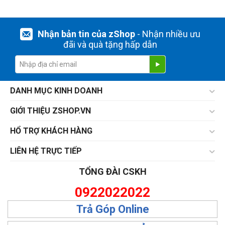
Nhận bản tin của zShop
- Nhận nhiều ưu
đãi và quà tặng hấp dẫn
DANH MỤC KINH DOANH
GIỚI THIỆU ZSHOP.VN
HỔ TRỢ KHÁCH HÀNG
LIÊN HỆ TRỰC TIẾP
TỔNG ĐÀI CSKH
0922022022
Trả Góp Online