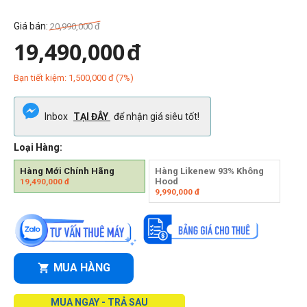
Giá bán:
20,990,000
đ
19,490,000
đ
Bạn tiết kiệm:
1,500,000
đ
(
7
%)
Inbox
TẠI ĐÂY
để nhận giá siêu tốt!
Loại Hàng:
Hàng Mới Chính Hãng
Hàng Likenew 93% Không
Hood
19,490,000
đ
9,990,000
đ
MUA HÀNG
MUA NGAY - TRẢ SAU