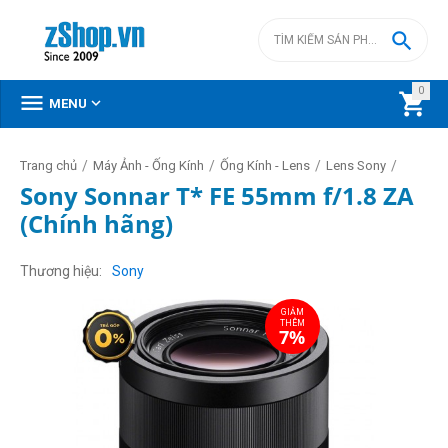

0



MENU
/
/
/
/
Trang chủ
Máy Ảnh - Ống Kính
Ống Kính - Lens
Lens Sony
Sony Sonnar T* FE 55mm f/1.8 ZA
(Chính hãng)
GIẢM
THÊM
7%
Thương hiệu
Sony