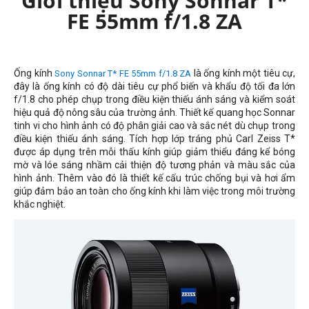
Giới thiệu Sony Sonnar T*
FE 55mm f/1.8 ZA
Ống kính
là ống kính một tiêu cự,
Sony Sonnar T* FE 55mm f/1.8 ZA
đây là ống kính có độ dài tiêu cự phổ biến và khẩu độ tối đa lớn
f/1.8 cho phép chụp trong điều kiện thiếu ánh sáng và kiểm soát
hiệu quả độ nông sâu của trường ảnh. Thiết kế quang học Sonnar
tinh vi cho hình ảnh có độ phân giải cao và sắc nét dù chụp trong
điều kiện thiếu ánh sáng. Tích hợp lớp tráng phủ Carl Zeiss T*
được áp dụng trên mỗi thấu kính giúp giảm thiểu đáng kể bóng
mờ và lóe sáng nhầm cải thiện độ tương phản và màu sắc của
hình ảnh. Thêm vào đó là thiết kế cấu trúc chống bụi và hơi ẩm
giúp đảm bảo an toàn cho ống kính khi làm việc trong môi trường
khắc nghiệt.