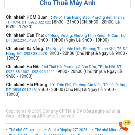
Cho Thuê Máy Ảnh
Chi nhánh HCM Quận 1:
49-51 Trần Hưng Đạo, Phường Bến Thành,
| 8h30 - 21h00 (CN: 8h30 - 20h00, Lễ:
TP. HCM. ĐT: 0922 022 022
8h30 - 17h30)
Chi nhánh Cần Thơ:
64 Hùng Vương, Phường Ninh Kiều, TP. Cần Thơ.
| 9h00 - 19h00 (Ngày Lễ: 9h00 - 19h00)
ĐT: 092.2345.488
Chi nhánh Đà Nẵng:
184 Nguyễn Văn Linh, Phường Thanh Khê, TP. Đà
| 8h00 - 20h00 (Chủ Nhật & Ngày Lễ: 9h00 -
Nẵng. ĐT: 0927 28 5678
18h00)
Chi nhánh Hà Nội:
264 Thái Hà, Phường Ô Chợ Dừa, TP. Hà Nội, ĐT:
| 9h00 - 20h00 (Chủ Nhật & Ngày Lễ:
0922 88 2662 - 092.995.1111
9h00 - 18h00)
Chi nhánh Hải Phòng:
101 Trần Phú, Phường Gia Viên, TP. Hải Phòng,
| 9h00 - 20h00 (Chủ Nhật & Ngày Lễ: 9h00 -
ĐT: 0835 091 246
18h00)
Copyrights
©
2009
Công ty CPTM & DV Công nghệ số Đỉnh
Cao - zShop.vn
All Rights Reserved
Thẻ nhớ CFexpress
Studio Display 27" 2026
Thẻ nhớ Micro SD