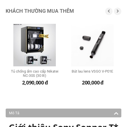
KHÁCH THƯỜNG MUA THÊM


Tủ chống ẩm cao cấp Nikatei
Bút lau lens VSGO V-P01E
B
NC-30S (30 lít)
2,090,000
đ
200,000
đ
Mô Tả