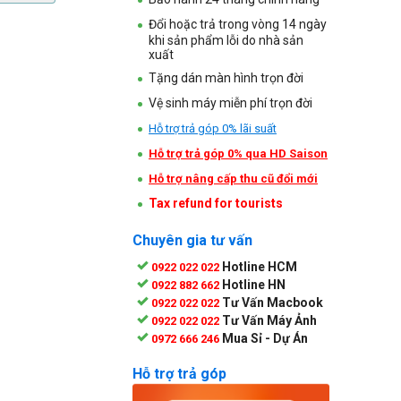
Đổi hoặc trả trong vòng 14 ngày
khi sản phẩm lỗi do nhà sản
xuất
Tặng dán màn hình trọn đời
Vệ sinh máy miễn phí trọn đời
Hỗ trợ trả góp 0% lãi suất
Hỗ trợ trả góp 0% qua HD Saison
Hỗ trợ nâng cấp thu cũ đổi mới
Tax refund for tourists
Chuyên gia tư vấn
Hotline HCM
0922 022 022
Hotline HN
0922 882 662
Tư Vấn Macbook
0922 022 022
Tư Vấn Máy Ảnh
0922 022 022
Mua Sỉ - Dự Án
0972 666 246
Hỗ trợ trả góp