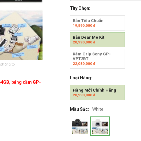
Tùy Chọn:
Bản Tiêu Chuẩn
19,590,000
đ
Bản Dear Me Kit
20,990,000
đ
Kèm Grip Sony GP-
VPT2BT
22,080,000
đ
 phóng to
Loại Hàng:
 64GB, báng cầm GP-
Hàng Mới Chính Hãng
20,990,000
đ
Màu Sắc:
White