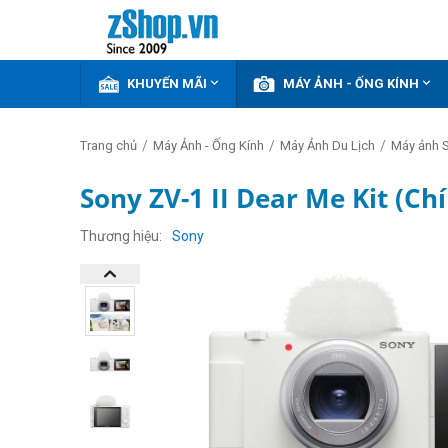


KHUYẾN MÃI
MÁY ẢNH - ỐNG KÍNH
/
/
/
Trang chủ
Máy Ảnh - Ống Kính
Máy Ảnh Du Lịch
Máy ảnh 
Sony ZV-1 II Dear Me Kit (Ch
GIẢM
THÊM
Thương hiệu
Sony
12%