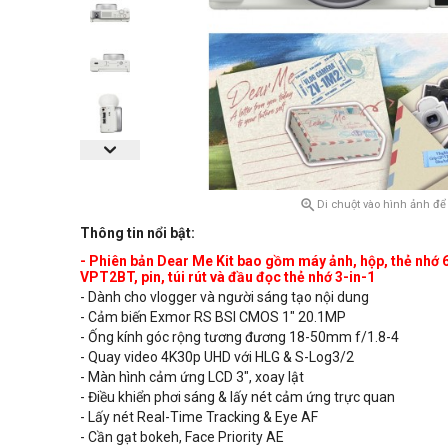

Di chuột vào hình ảnh để
Thông tin nổi bật:
- Phiên bản Dear Me Kit bao
gồm máy ảnh, hộp, thẻ nhớ
VPT2BT, pin, túi rút và đ
ầu đọc thẻ nhớ 3-in-1
- Dành cho vlogger và người sáng tạo nội dung
- Cảm biến Exmor RS BSI CMOS 1" 20.1MP
- Ống kính góc rộng tương đương 18-50mm f/1.8-4
- Quay video 4K30p UHD với HLG & S-Log3/2
- Màn hình cảm ứng LCD 3", xoay lật
- Điều khiển phơi sáng & lấy nét cảm ứng trực quan
- Lấy nét Real-Time Tracking & Eye AF
- Cần gạt bokeh, Face Priority AE