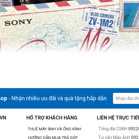
hop
- Nhận nhiều ưu đãi và quà tặng hấp dẫn
.VN
HỔ TRỢ KHÁCH HÀNG
LIÊN HỆ TRỰC TIẾ
Tổng đài CSKH
0922
THUÊ MÁY ẢNH VÀ ỐNG KÍNH
Tư vấn Máy Ảnh
092
HƯỚNG DẪN MUA TRẢ GÓP