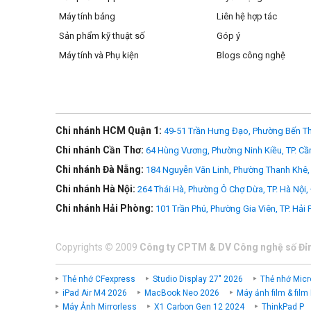
Máy tính bảng
Liên hệ hợp tác
Sản phẩm kỹ thuật số
Góp ý
Máy tính và Phụ kiện
Blogs công nghệ
Chi nhánh HCM Quận 1:
49-51 Trần Hưng Đạo, Phường Bến Th
Chi nhánh Cần Thơ:
64 Hùng Vương, Phường Ninh Kiều, TP. Cầ
Chi nhánh Đà Nẵng:
184 Nguyễn Văn Linh, Phường Thanh Khê, 
Chi nhánh Hà Nội:
264 Thái Hà, Phường Ô Chợ Dừa, TP. Hà Nội,
Chi nhánh Hải Phòng:
101 Trần Phú, Phường Gia Viên, TP. Hải
Copyrights
©
2009
Công ty CPTM & DV Công nghệ số Đỉ
Thẻ nhớ CFexpress
Studio Display 27" 2026
Thẻ nhớ Micr
iPad Air M4 2026
MacBook Neo 2026
Máy ảnh film & film
Máy Ảnh Mirrorless
X1 Carbon Gen 12 2024
ThinkPad P