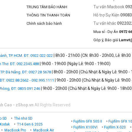
Tư vấn Macbook
09
TRUNG TÂM BẢO HÀNH
Hỗ trợ Sự Kiện
0908
THÔNG TIN THANH TOÁN
Tư vấn khác
092202
Chính sách bảo hành
Mua sỉ - Dự Án
0972 6
Góp ý, Báo giá
Lamvt
| 8h30 - 21h00 (CN: 8h30 - 20h00, Lễ: 8h30
ành, TP. HCM. ĐT: 0922 022 022
| 9h00 - 19h00 (Ngày Lễ: 9h00 - 19h00)
n Thơ. ĐT: 092.2345.488
| 8h00 - 20h00 (Chủ Nhật & Ngày Lễ: 9h00 -
TP. Đà Nẵng. ĐT: 0927 28 5678
| 9h00 - 20h00 (Chủ Nhật & Ngày Lễ: 9h00 
 ĐT: 0922 88 2662 - 092.995.1111
| 9h00 - 20h00 (Chủ Nhật & Ngày Lễ: 9h00 - 18h00
 Phòng, ĐT: 0835 091 246
nh Cao - zShop.vn
All Rights Reserved
o SD
Thẻ nhớ SD
Fujifilm GFX 50S II
Fujifilm GFX 1
 Kodak
T14 Gen 6 2025
Fujifilm X100VI
Fujifilm X-S20
MacBook Pro
MacBook Air