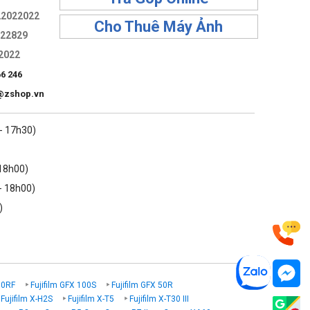
22022022
Cho Thuê Máy Ảnh
322829
2022
66 246
@zshop.vn
 - 17h30)
 18h00)
- 18h00)
)
00RF
Fujifilm GFX 100S
Fujifilm GFX 50R
Fujifilm X-H2S
Fujifilm X-T5
Fujifilm X-T30 III