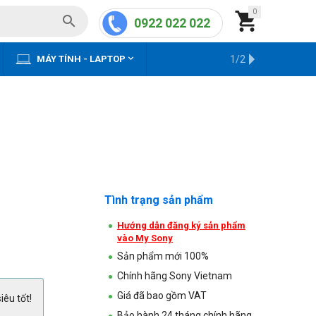
0


0922 022 022


MÁY TÍNH - LAPTOP
KHO HÀNG CŨ
1/2
Tình trạng sản phẩm
Hướng dẫn đăng ký sản phẩm
vào My Sony
Sản phẩm mới 100%
Chính hãng Sony Vietnam
Giá đã bao gồm VAT
iêu tốt!
Bảo hành 24 tháng chính hãng