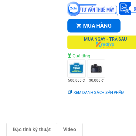
MUA HÀNG
MUA NGAY - TRẢ SAU
Quà tặng
500,000
đ
30,000
đ
XEM DANH SÁCH SẢN PHẨM
m
Đặc tính kỹ thuật
Video