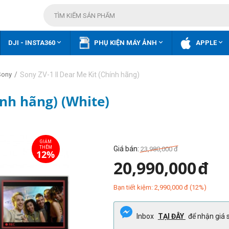



DJI - INSTA360
PHỤ KIỆN MÁY ẢNH
APPLE
/
Sony ZV-1 II Dear Me Kit (Chính hãng)
Sony
ính hãng) (White)
Giá bán:
23,980,000
đ
20,990,000
đ
Bạn tiết kiệm:
2,990,000
đ
(
12
%)
Inbox
TẠI ĐÂY
để nhận giá s