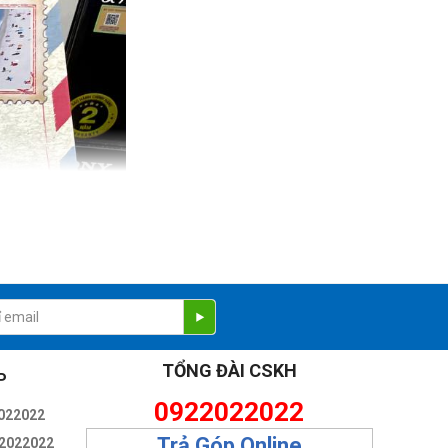
TỔNG ĐÀI CSKH
P
0922022022
022022
Trả Góp Online
2022022