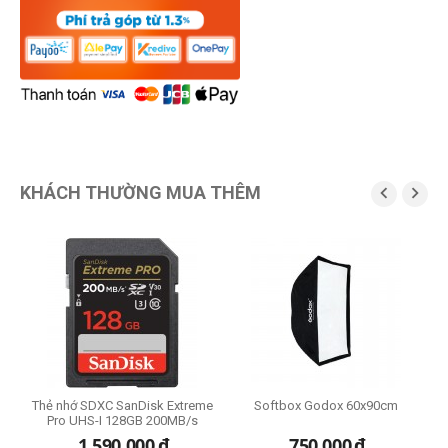
KHÁCH THƯỜNG MUA THÊM


Thẻ nhớ SDXC SanDisk Extreme
Softbox Godox 60x90cm
Pro UHS-I 128GB 200MB/s
1,590,000
đ
750,000
đ