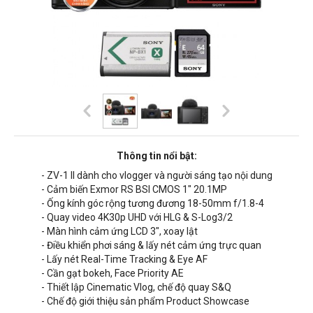
Thông tin nổi bật:
- ZV-1 II dành cho vlogger và người sáng tạo nội dung
- Cảm biến Exmor RS BSI CMOS 1" 20.1MP
- Ống kính góc rộng tương đương 18-50mm f/1.8-4
- Quay video 4K30p UHD với HLG & S-Log3/2
- Màn hình cảm ứng LCD 3", xoay lật
- Điều khiển phơi sáng & lấy nét cảm ứng trực quan
- Lấy nét Real-Time Tracking & Eye AF
- Cần gạt bokeh, Face Priority AE
- Thiết lập Cinematic Vlog, chế độ quay S&Q
- Chế độ giới thiệu sản phẩm Product Showcase