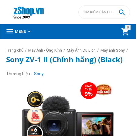

0



MENU
/
/
/
/
Trang chủ
Máy Ảnh - Ống Kính
Máy Ảnh Du Lịch
Máy ảnh Sony
Sony ZV-1 II (Chính hãng) (Black)
GIẢM
THÊM
Thương hiệu
Sony
9%