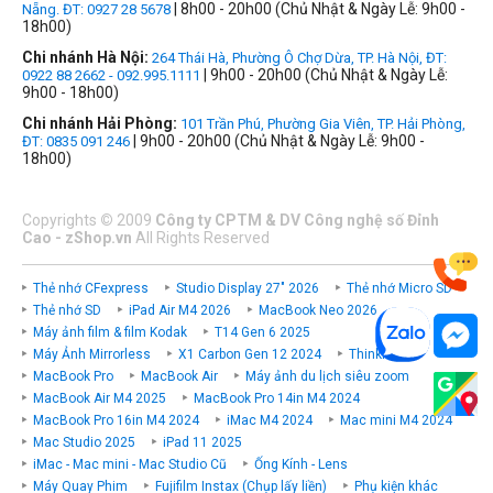
| 8h00 - 20h00 (Chủ Nhật & Ngày Lễ: 9h00 -
Nẵng. ĐT: 0927 28 5678
18h00)
Chi nhánh Hà Nội:
264 Thái Hà, Phường Ô Chợ Dừa, TP. Hà Nội, ĐT:
| 9h00 - 20h00 (Chủ Nhật & Ngày Lễ:
0922 88 2662 - 092.995.1111
9h00 - 18h00)
Chi nhánh Hải Phòng:
101 Trần Phú, Phường Gia Viên, TP. Hải Phòng,
| 9h00 - 20h00 (Chủ Nhật & Ngày Lễ: 9h00 -
ĐT: 0835 091 246
18h00)
Copyrights
©
2009
Công ty CPTM & DV Công nghệ số Đỉnh
Cao - zShop.vn
All Rights Reserved
Thẻ nhớ CFexpress
Studio Display 27" 2026
Thẻ nhớ Micro SD
Thẻ nhớ SD
iPad Air M4 2026
MacBook Neo 2026
Máy ảnh film & film Kodak
T14 Gen 6 2025
Máy Ảnh Mirrorless
X1 Carbon Gen 12 2024
ThinkPad P
MacBook Pro
MacBook Air
Máy ảnh du lịch siêu zoom
MacBook Air M4 2025
MacBook Pro 14in M4 2024
MacBook Pro 16in M4 2024
iMac M4 2024
Mac mini M4 2024
Mac Studio 2025
iPad 11 2025
iMac - Mac mini - Mac Studio Cũ
Ống Kính - Lens
Máy Quay Phim
Fujifilm Instax (Chụp lấy liền)
Phụ kiện khác