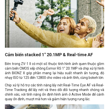
Cảm biến stacked 1" 20.1MP & Real-time AF
Bên trong ZV-1 II có một số thuộc tính hình ảnh quen thuộc gồm
cảm biến CMOS xếp chồng Exmor RS 1" 20.1MP và chip xử lý hình
ảnh BIONZ X góp phần mang lại hiệu suất nhanh ấn tượng, độ
nhạy ISO từ 125 đến 12800 cho video và ảnh tĩnh, cùng bokeh lớn.
Chip xử lý hỗ trợ các tính năng lấy nét Real-Time Eye AF và Real-
Time Tracking để lấy nét và theo dõi đối tượng nhanh chóng và
chính xác, với tính năng ổn định hình ảnh ở Active Mode để cảnh
quay ổn định, mượt mà hơn và giảm hiện tượng rung lắc.