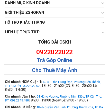
DANH MỤC KINH DOANH
GIỚI THIỆU ZSHOP.VN
HỔ TRỢ KHÁCH HÀNG
LIÊN HỆ TRỰC TIẾP
TỔNG ĐÀI CSKH
0922022022
Trả Góp Online
Cho Thuê Máy Ảnh
Chi nhánh HCM Quận 1:
49-51 Trần Hưng Đạo, Phường Bến Thành,
| 8h30 - 21h00 (CN: 8h30 - 20h00, Lễ:
TP. HCM. ĐT: 0922 022 022
8h30 - 17h30)
Chi nhánh Cần Thơ:
64 Hùng Vương, Phường Ninh Kiều, TP. Cần Thơ.
| 9h00 - 19h00 (Ngày Lễ: 9h00 - 19h00)
ĐT: 092.2345.488
Chi nhánh Đà Nẵng:
184 Nguyễn Văn Linh, Phường Thanh Khê, TP. Đà