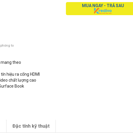
MUA NGAY - TRẢ SAU
 phóng to
và mang theo
 tín hiệu ra cổng HDMI
video chất lượng cao
 Surface Book
m
Đặc tính kỹ thuật