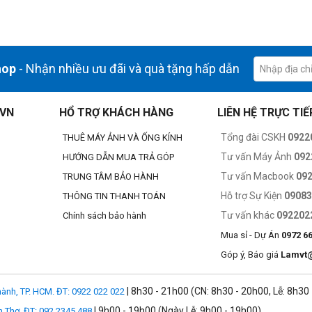
hop
- Nhận nhiều ưu đãi và quà tặng hấp dẫn
.VN
HỔ TRỢ KHÁCH HÀNG
LIÊN HỆ TRỰC TIẾ
Tổng đài CSKH
0922
THUÊ MÁY ẢNH VÀ ỐNG KÍNH
Tư vấn Máy Ảnh
092
HƯỚNG DẪN MUA TRẢ GÓP
Tư vấn Macbook
09
TRUNG TÂM BẢO HÀNH
Hỗ trợ Sự Kiện
0908
THÔNG TIN THANH TOÁN
Tư vấn khác
092202
Chính sách bảo hành
Mua sỉ - Dự Án
0972 6
Góp ý, Báo giá
Lamvt
| 8h30 - 21h00 (CN: 8h30 - 20h00, Lễ: 8h30
ành, TP. HCM. ĐT: 0922 022 022
| 9h00 - 19h00 (Ngày Lễ: 9h00 - 19h00)
n Thơ. ĐT: 092.2345.488