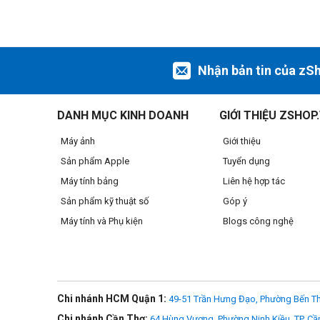
Nhận bản tin của zS
DANH MỤC KINH DOANH
GIỚI THIỆU ZSHOP
Máy ảnh
Giới thiệu
Sản phẩm Apple
Tuyển dụng
Máy tính bảng
Liên hệ hợp tác
Sản phẩm kỹ thuật số
Góp ý
Máy tính và Phụ kiện
Blogs công nghệ
Chi nhánh HCM Quận 1:
49-51 Trần Hưng Đạo, Phường Bến Th
Chi nhánh Cần Thơ:
64 Hùng Vương, Phường Ninh Kiều, TP. Cầ