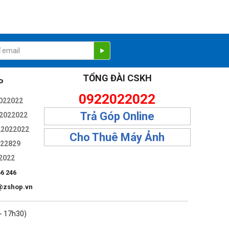
TỔNG ĐÀI CSKH
P
0922022022
022022
Trả Góp Online
2022022
22022022
Cho Thuê Máy Ảnh
322829
2022
66 246
@zshop.vn
 - 17h30)