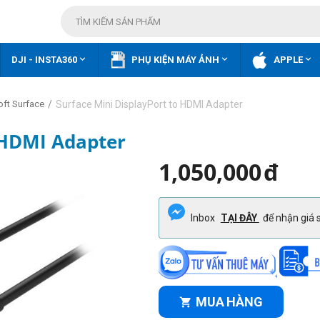



DJI - INSTA360
PHỤ KIỆN MÁY ẢNH
APPLE
/
Surface Mini DisplayPort to HDMI Adapter
oft Surface
 HDMI Adapter
1,050,000
đ
Inbox
TẠI ĐÂY
để nhận giá s
MUA HÀNG