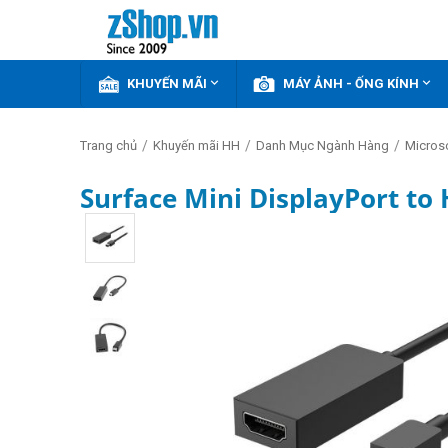


KHUYẾN MÃI
MÁY ẢNH - ỐNG KÍNH
/
/
/
Trang chủ
Khuyến mãi HH
Danh Mục Ngành Hàng
Micros
Surface Mini DisplayPort to