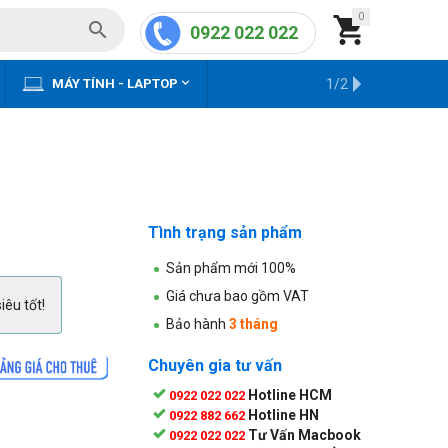
0


0922 022 022


MÁY TÍNH - LAPTOP
KHO HÀNG CŨ
1/2
Tình trạng sản phẩm
Sản phẩm mới 100%
Giá chưa bao gồm VAT
iêu tốt!
Bảo hành
3 tháng
Chuyên gia tư vấn
Hotline HCM
0922 022 022
Hotline HN
0922 882 662
Tư Vấn Macbook
0922 022 022