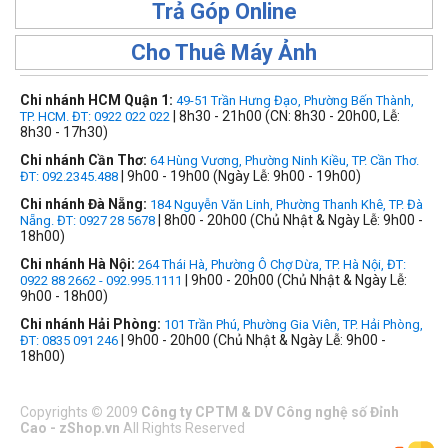
Trả Góp Online
Cho Thuê Máy Ảnh
Chi nhánh HCM Quận 1:
49-51 Trần Hưng Đạo, Phường Bến Thành,
| 8h30 - 21h00 (CN: 8h30 - 20h00, Lễ:
TP. HCM. ĐT: 0922 022 022
8h30 - 17h30)
Chi nhánh Cần Thơ:
64 Hùng Vương, Phường Ninh Kiều, TP. Cần Thơ.
| 9h00 - 19h00 (Ngày Lễ: 9h00 - 19h00)
ĐT: 092.2345.488
Chi nhánh Đà Nẵng:
184 Nguyễn Văn Linh, Phường Thanh Khê, TP. Đà
| 8h00 - 20h00 (Chủ Nhật & Ngày Lễ: 9h00 -
Nẵng. ĐT: 0927 28 5678
18h00)
Chi nhánh Hà Nội:
264 Thái Hà, Phường Ô Chợ Dừa, TP. Hà Nội, ĐT:
| 9h00 - 20h00 (Chủ Nhật & Ngày Lễ:
0922 88 2662 - 092.995.1111
9h00 - 18h00)
Chi nhánh Hải Phòng:
101 Trần Phú, Phường Gia Viên, TP. Hải Phòng,
| 9h00 - 20h00 (Chủ Nhật & Ngày Lễ: 9h00 -
ĐT: 0835 091 246
18h00)
Copyrights
©
2009
Công ty CPTM & DV Công nghệ số Đỉnh
Cao - zShop.vn
All Rights Reserved