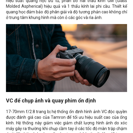
hiệu suất quang học ưu tú, phân bổ hai thấu kính GM (Glass
Molded Aspherical) hiệu quả và 1 thấu kính lai phi cầu. Thiết kế
quang học đảm bảo độ phân giải và độ tương phản cao không chỉ
ở trung tâm khung hình mà còn ỏ các góc và rìa ảnh.
VC để chụp ảnh và quay phim ổn định
17-70mm f/2.8 trang bị hệ thống ổn định hình ảnh VC độc quyền
được đánh giá cao của Tamron để tối ưu hiệu suất cao của ống
kính. Hệ thống này giảm việc giảm chất lượng hình ảnh do xóc
máy gây ra thường khi chụp cầm tay ở các tốc độ màn trập chậm