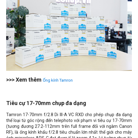
>>> Xem thêm
Ống kính Tamron
Tiêu cự 17-70mm chụp đa dạng
Tamron 17-70mm f/2.8 Di III-A VC RXD cho phép chụp đa dạng
thể loại từ góc rộng đến telephoto với phạm vi tiêu cự 17-70mm
(tương đương
27.2-112mm
trên full frame đối với ngàm Canon
RF), là ống kính khẩu f/2.8 tiêu chuẩn lớn nhất thế giới cho máy
ảnh mirrorless APS-C đạt được tỉ lệ zoom 4.1x. Lý tưởng chụp từ