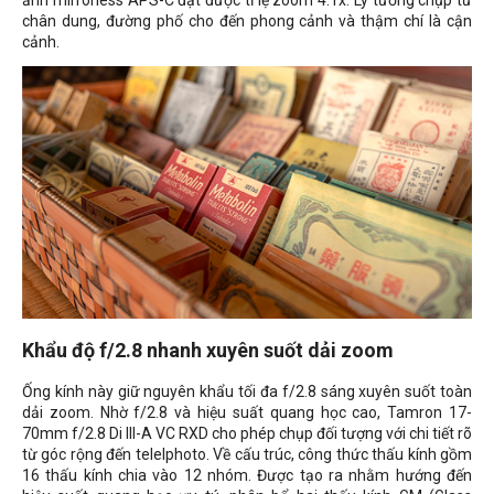
chân dung, đường phố cho đến phong cảnh và thậm chí là cận
cảnh.
Khẩu độ f/2.8 nhanh xuyên suốt dải zoom
Ống kính này giữ nguyên khẩu tối đa f/2.8 sáng xuyên suốt toàn
dải zoom. Nhờ f/2.8 và hiệu suất quang học cao, Tamron 17-
70mm f/2.8 Di III-A VC RXD cho phép chụp đối tượng với chi tiết rõ
từ góc rộng đến telelphoto. Về cấu trúc, công thức thấu kính gồm
16 thấu kính chia vào 12 nhóm. Được tạo ra nhằm hướng đến