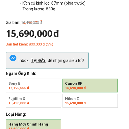
- Kích cỡ kính lọc: 67mm (phía trước)
- Trọng lượng:
530g
Giá bán:
16,490,000
đ
15,690,000
đ
Bạn tiết kiệm:
800,000
đ
(
5
%)
Inbox
TẠI ĐÂY
để nhận giá siêu tốt!
Ngàm Ống Kính:
Sony E
Canon RF
13,190,000
đ
15,690,000
đ
Fujifilm X
Nikon Z
15,490,000
đ
15,690,000
đ
Loại Hàng:
Hàng Mới Chính Hãng
15,690,000
đ