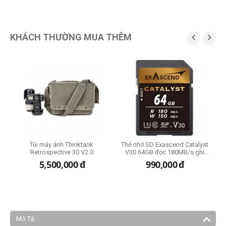
KHÁCH THƯỜNG MUA THÊM


Túi máy ảnh Thinktank
Thẻ nhớ SD Exascend Catalyst
x
Retrospective 30 V2.0
V30 64GB đọc 180MB/s ghi
150MB/s
5,500,000
đ
990,000
đ
Mô Tả