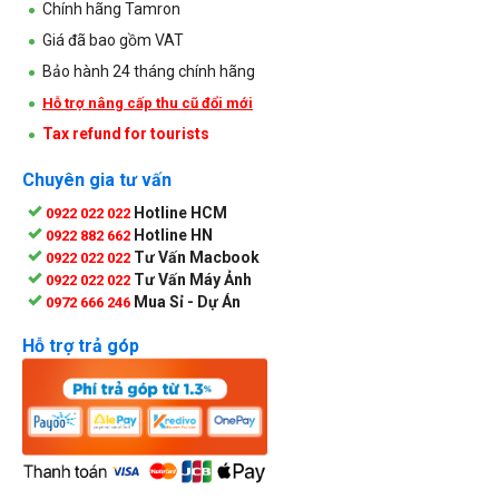
Chính hãng Tamron
Giá đã bao gồm VAT
Bảo hành 24 tháng chính hãng
Hỗ trợ nâng cấp thu cũ đổi mới
Tax refund for tourists
Chuyên gia tư vấn
Hotline HCM
0922 022 022
Hotline HN
0922 882 662
Tư Vấn Macbook
0922 022 022
Tư Vấn Máy Ảnh
0922 022 022
Mua Sỉ - Dự Án
0972 666 246
Hỗ trợ trả góp