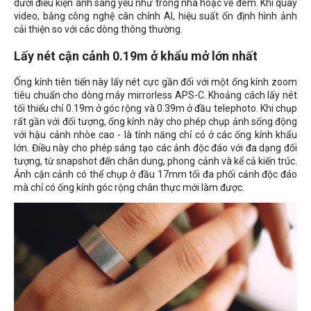
dưới điều kiện ánh sáng yếu như trong nhà hoặc về đêm. Khi quay
video, bằng công nghệ cân chỉnh AI, hiệu suất ổn định hình ảnh
cải thiện so với các dòng thông thường.
Lấy nét cận cảnh 0.19m ở khẩu mở lớn nhất
Ống kính tiên tiến này lấy nét cực gần đối với một ống kính zoom
tiêu chuẩn cho dòng máy mirrorless APS-C. Khoảng cách lấy nét
tối thiểu chỉ 0.19m ở góc rộng và 0.39m ở đầu telephoto. Khi chụp
rất gần với đối tượng, ống kính này cho phép chụp ảnh sống động
với hậu cảnh nhòe cao - là tính năng chỉ có ở các ống kính khẩu
lớn. Điều này cho phép sáng tạo các ảnh độc đáo với đa dạng đối
tượng, từ snapshot đến chân dung, phong cảnh và kể cả kiến trúc.
Ảnh cận cảnh có thể chụp ở đầu 17mm tối đa phối cảnh độc đáo
mà chỉ có ống kính góc rộng chân thực mới làm được.