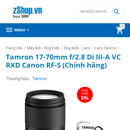

0



MENU
/
/
/
/
Trang chủ
Máy Ảnh - Ống Kính
Ống Kính - Lens
Lens Tamron
Tamron 17-70mm f/2.8 Di III-A VC
RXD Canon RF-S (Chính hãng)
GIẢM
THÊM
5%
Thương hiệu
Tamron