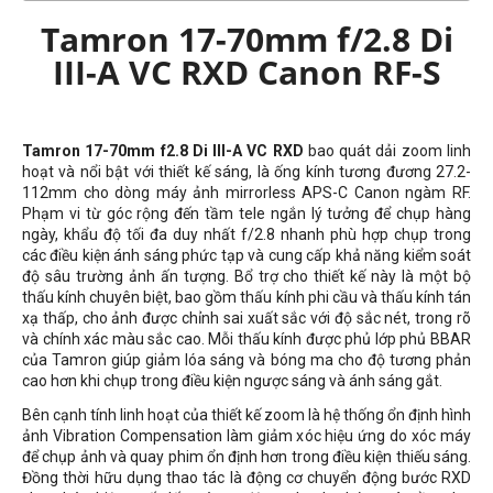
Tamron 17-70mm f/2.8 Di
III-A VC RXD Canon RF-S
Tamron 17-70mm f2.8 Di III-A VC RXD
bao quát dải zoom linh
hoạt và nổi bật với thiết kế sáng, là ống kính tương đương
27.2-
112mm
cho dòng máy ảnh mirrorless APS-C Canon ngàm RF.
Phạm vi từ góc rộng đến tầm tele ngắn lý tưởng để chụp hàng
ngày, khẩu độ tối đa duy nhất f/2.8 nhanh phù hợp chụp trong
các điều kiện ánh sáng phức tạp và cung cấp khả năng kiểm soát
độ sâu trường ảnh ấn tượng. Bổ trợ cho thiết kế này là một bộ
thấu kính chuyên biệt, bao gồm thấu kính phi cầu và thấu kính tán
xạ thấp, cho ảnh được chỉnh sai xuất sắc với độ sắc nét, trong rõ
và chính xác màu sắc cao. Mỗi thấu kính được phủ lớp phủ BBAR
của Tamron giúp giảm lóa sáng và bóng ma cho độ tương phản
cao hơn khi chụp trong điều kiện ngược sáng và ánh sáng gắt.
Bên cạnh tính linh hoạt của thiết kế zoom là hệ thống ổn định hình
ảnh Vibration Compensation làm giảm xóc hiệu ứng do xóc máy
để chụp ảnh và quay phim ổn định hơn trong điều kiện thiếu sáng.
Đồng thời hữu dụng thao tác là động cơ chuyển động bước RXD