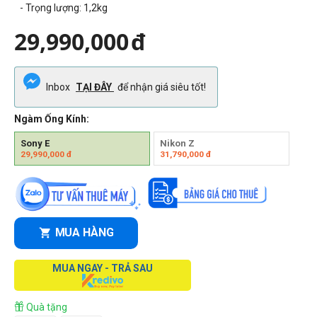
- Trọng lượng:
1,2kg
29,990,000
đ
Inbox
TẠI ĐÂY
để nhận giá siêu tốt!
Ngàm Ống Kính:
Sony E
Nikon Z
29,990,000
đ
31,790,000
đ
MUA HÀNG
MUA NGAY - TRẢ SAU
Quà tặng