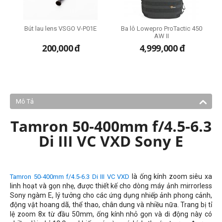
i
Bút lau lens VSGO V-P01E
Ba lô Lowepro ProTactic 450
B
AW II
200,000
đ
4,999,000
đ
Mô Tả
Tamron 50-400mm f/4.5-6.3
Di III VC VXD Sony E
là ống kính zoom siêu xa
Tamron 50-400mm f/4.5-6.3 Di III VC VXD
linh hoạt và gọn nhẹ, được thiết kế cho dòng máy ảnh mirrorless
Sony ngàm E, lý tưởng cho các ứng dụng nhiếp ảnh phong cảnh,
động vật hoang dã, thể thao, chân dung và nhiều nữa. Trang bị tỉ
lệ zoom 8x từ đầu 50mm, ống kính nhỏ gọn và di động này có