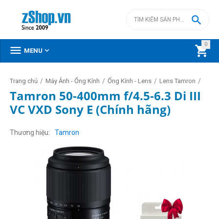

0



MENU
/
/
/
/
Trang chủ
Máy Ảnh - Ống Kính
Ống Kính - Lens
Lens Tamron
Tamron 50-400mm f/4.5-6.3 Di III
VC VXD Sony E (Chính hãng)
Thương hiệu
Tamron