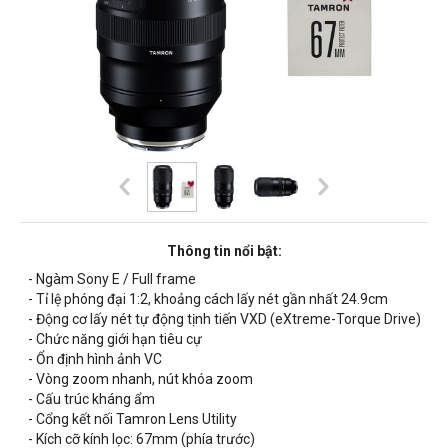
Thông tin nổi bật:
- Ngàm Sony E / Full frame
- Tỉ lệ phóng đại 1:2, khoảng cách lấy nét gần nhất
24.9cm
- Động cơ lấy nét tự động tịnh tiến VXD (eXtreme-Torque Drive)
- Chức năng giới hạn tiêu cự
- Ổn định hình ảnh VC
- Vòng zoom nhanh, nút khóa zoom
- Cấu trúc kháng ẩm
- Cổng kết nối Tamron Lens Utility
- Kích cỡ kính lọc: 67mm (phía trước)