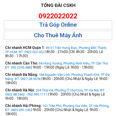
TỔNG ĐÀI CSKH
0922022022
Trả Góp Online
Cho Thuê Máy Ảnh
Chi nhánh HCM Quận 1:
49-51 Trần Hưng Đạo, Phường Bến Thành,
| 8h30 - 21h00 (CN: 8h30 - 20h00, Lễ:
TP. HCM. ĐT: 0922 022 022
8h30 - 17h30)
Chi nhánh Cần Thơ:
64 Hùng Vương, Phường Ninh Kiều, TP. Cần Thơ.
| 9h00 - 19h00 (Ngày Lễ: 9h00 - 19h00)
ĐT: 092.2345.488
Chi nhánh Đà Nẵng:
184 Nguyễn Văn Linh, Phường Thanh Khê, TP. Đà
| 8h00 - 20h00 (Chủ Nhật & Ngày Lễ: 9h00 -
Nẵng. ĐT: 0927 28 5678
18h00)
Chi nhánh Hà Nội:
264 Thái Hà, Phường Ô Chợ Dừa, TP. Hà Nội, ĐT:
| 9h00 - 20h00 (Chủ Nhật & Ngày Lễ:
0922 88 2662 - 092.995.1111
9h00 - 18h00)
Chi nhánh Hải Phòng:
101 Trần Phú, Phường Gia Viên, TP. Hải Phòng,
| 9h00 - 20h00 (Chủ Nhật & Ngày Lễ: 9h00 -
ĐT: 0835 091 246
18h00)