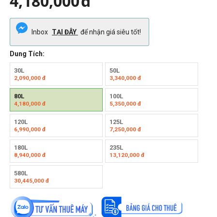
4,180,000
đ
Inbox
TẠI ĐÂY
để nhận giá siêu tốt!
Dung Tích:
30L
50L
2,090,000
đ
3,340,000
đ
80L
100L
4,180,000
đ
5,350,000
đ
120L
125L
6,990,000
đ
7,250,000
đ
180L
235L
8,940,000
đ
13,120,000
đ
580L
30,445,000
đ