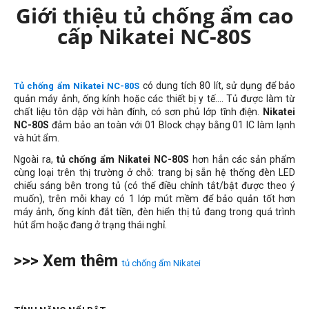
Giới thiệu tủ chống ẩm cao
cấp Nikatei NC-80S
có dung tích 80 lít, sử dụng để bảo
Tủ chống ẩm Nikatei NC-80S
quản máy ảnh, ống kính hoặc các thiết bị y tế.... Tủ được làm từ
chất liệu tôn dập vời hàn đính, có sơn phủ lớp tĩnh điện.
Nikatei
NC-80S
đảm bảo an toàn với 01 Block chạy bằng 01 IC làm lạnh
và hút ẩm.
Ngoài ra,
tủ chống ẩm Nikatei NC-80S
hơn hẳn các sản phẩm
cùng loại trên thị trường ở chỗ: trang bị sẵn hệ thống đèn LED
chiếu sáng bên trong tủ (có thể điều chỉnh tắt/bật được theo ý
muốn), trên mỗi khay có 1 lớp mút mềm để bảo quản tốt hơn
máy ảnh, ống kính đắt tiền, đèn hiển thị tủ đang trong quá trình
hút ẩm hoặc đang ở trạng thái nghỉ.
>>> Xem thêm
tủ chống ẩm Nikatei