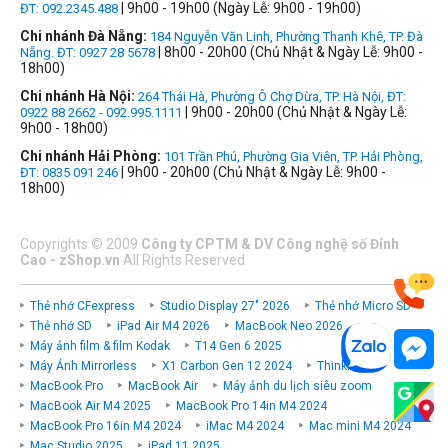
| 9h00 - 19h00 (Ngày Lễ: 9h00 - 19h00)
ĐT: 092.2345.488
Chi nhánh Đà Nẵng:
184 Nguyễn Văn Linh, Phường Thanh Khê, TP. Đà
| 8h00 - 20h00 (Chủ Nhật & Ngày Lễ: 9h00 -
Nẵng. ĐT: 0927 28 5678
18h00)
Chi nhánh Hà Nội:
264 Thái Hà, Phường Ô Chợ Dừa, TP. Hà Nội, ĐT:
| 9h00 - 20h00 (Chủ Nhật & Ngày Lễ:
0922 88 2662 - 092.995.1111
9h00 - 18h00)
Chi nhánh Hải Phòng:
101 Trần Phú, Phường Gia Viên, TP. Hải Phòng,
| 9h00 - 20h00 (Chủ Nhật & Ngày Lễ: 9h00 -
ĐT: 0835 091 246
18h00)
Copyrights
©
2009
Công ty CPTM & DV Công nghệ số Đỉnh
Cao - zShop.vn
All Rights Reserved
Thẻ nhớ CFexpress
Studio Display 27" 2026
Thẻ nhớ Micro SD
Thẻ nhớ SD
iPad Air M4 2026
MacBook Neo 2026
Máy ảnh film & film Kodak
T14 Gen 6 2025
Máy Ảnh Mirrorless
X1 Carbon Gen 12 2024
ThinkPad P
MacBook Pro
MacBook Air
Máy ảnh du lịch siêu zoom
MacBook Air M4 2025
MacBook Pro 14in M4 2024
MacBook Pro 16in M4 2024
iMac M4 2024
Mac mini M4 2024
Mac Studio 2025
iPad 11 2025