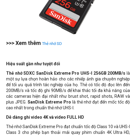
>>> Xem thêm
Thẻ nhớ SD
Hiệu suất gần như tuyệt đối
Thẻ nhớ SDXC SanDisk Extreme Pro UHS-I 256GB 200MB/s
là
một sự lựa chọn hoàn hảo cho các nhiếp ảnh gia chuyên nghiệp
để tối ưu quá trình tác nghiệp của họ. Thẻ có tốc độ đọc lên đến
200MB/s và tốc độ ghi 90MB/s để khai thác tối đa khả năng của
các cameras hiện đại nhất như brust shot, rapid shots, RAW và
plus JPEG.
SanDisk Extreme Pro
là thẻ nhớ đạt đến mốc tốc độ
cao nhất trong chuẩn thẻ nhớ UHS-I.
Dễ dàng ghi video 4K và video FULL HD
Thẻ nhớ SanDisk Extreme Pro đạt chuẩn tốc độ Class 10 và UHS-I
Class 3 cho phép bạn thoải mái quay phim chuẩn 4K Ultra HD,