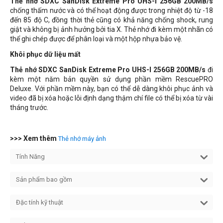
Thẻ nhớ SDXC SanDisk Extreme Pro UHS-I 256GB 200MB/s
chống thấm nước và có thể hoạt động được trong nhiệt độ từ -18
đến 85 độ C, đồng thời thẻ cũng có khả năng chống shock, rung
giật và không bị ảnh hưởng bởi tia X. Thẻ nhớ đi kèm một nhãn có
thể ghi chép được để phân loại và một hộp nhựa bảo vệ.
Khôi phục dữ liệu mất
Thẻ nhớ SDXC SanDisk Extreme Pro UHS-I 256GB 200MB/s
đi
kèm một năm bản quyền sử dụng phần mềm RescuePRO
Deluxe. Với phần mềm này, bạn có thể dễ dàng khôi phục ảnh và
video đã bị xóa hoặc lỗi định dạng thậm chí file có thể bị xóa từ vài
tháng trước.
>>> Xem thêm
Thẻ nhớ máy ảnh
Tính Năng
Sản phẩm bao gồm
Đặc tính kỹ thuật