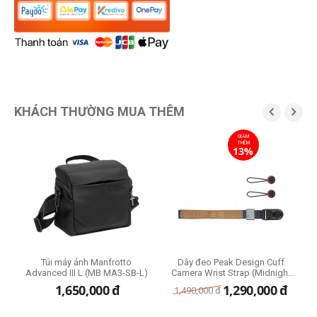
KHÁCH THƯỜNG MUA THÊM


GIẢM
THÊM
13%
me
Túi máy ảnh Manfrotto
Dây đeo Peak Design Cuff
B
Advanced III L (MB MA3-SB-L)
Camera Wrist Strap (Midnight
Blue)
1,650,000
đ
1,290,000
đ
1,490,000
đ