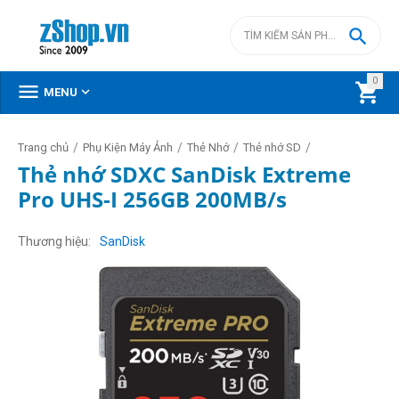

0



MENU
/
/
/
/
Trang chủ
Phụ Kiện Máy Ảnh
Thẻ Nhớ
Thẻ nhớ SD
Thẻ nhớ SDXC SanDisk Extreme
Pro UHS-I 256GB 200MB/s
Thương hiệu
SanDisk