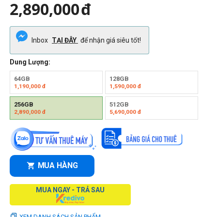
2,890,000
đ
Inbox
TẠI ĐÂY
để nhận giá siêu tốt!
Dung Lượng:
64GB
128GB
1,190,000
đ
1,590,000
đ
256GB
512GB
2,890,000
đ
5,690,000
đ
MUA HÀNG
MUA NGAY - TRẢ SAU
XEM DANH SÁCH SẢN PHẨM