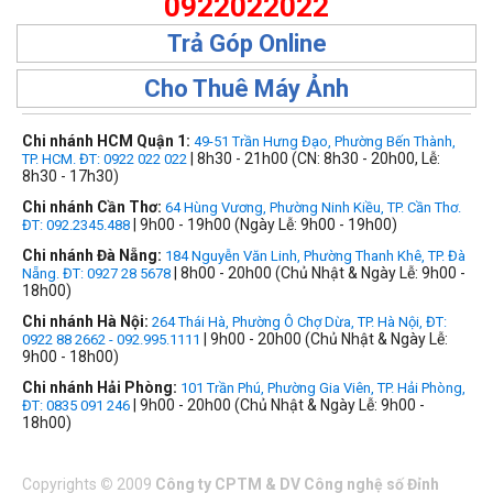
0922022022
Trả Góp Online
Cho Thuê Máy Ảnh
Chi nhánh HCM Quận 1:
49-51 Trần Hưng Đạo, Phường Bến Thành,
| 8h30 - 21h00 (CN: 8h30 - 20h00, Lễ:
TP. HCM. ĐT: 0922 022 022
8h30 - 17h30)
Chi nhánh Cần Thơ:
64 Hùng Vương, Phường Ninh Kiều, TP. Cần Thơ.
| 9h00 - 19h00 (Ngày Lễ: 9h00 - 19h00)
ĐT: 092.2345.488
Chi nhánh Đà Nẵng:
184 Nguyễn Văn Linh, Phường Thanh Khê, TP. Đà
| 8h00 - 20h00 (Chủ Nhật & Ngày Lễ: 9h00 -
Nẵng. ĐT: 0927 28 5678
18h00)
Chi nhánh Hà Nội:
264 Thái Hà, Phường Ô Chợ Dừa, TP. Hà Nội, ĐT:
| 9h00 - 20h00 (Chủ Nhật & Ngày Lễ:
0922 88 2662 - 092.995.1111
9h00 - 18h00)
Chi nhánh Hải Phòng:
101 Trần Phú, Phường Gia Viên, TP. Hải Phòng,
| 9h00 - 20h00 (Chủ Nhật & Ngày Lễ: 9h00 -
ĐT: 0835 091 246
18h00)
Copyrights
©
2009
Công ty CPTM & DV Công nghệ số Đỉnh