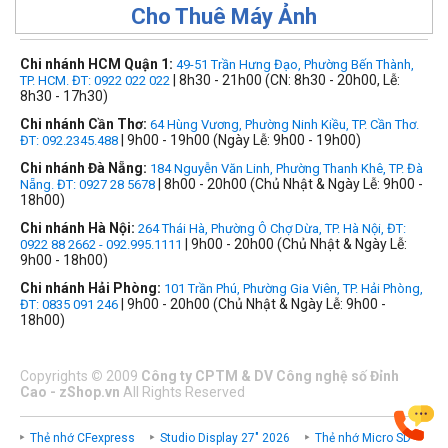
Cho Thuê Máy Ảnh
Chi nhánh HCM Quận 1:
49-51 Trần Hưng Đạo, Phường Bến Thành,
| 8h30 - 21h00 (CN: 8h30 - 20h00, Lễ:
TP. HCM. ĐT: 0922 022 022
8h30 - 17h30)
Chi nhánh Cần Thơ:
64 Hùng Vương, Phường Ninh Kiều, TP. Cần Thơ.
| 9h00 - 19h00 (Ngày Lễ: 9h00 - 19h00)
ĐT: 092.2345.488
Chi nhánh Đà Nẵng:
184 Nguyễn Văn Linh, Phường Thanh Khê, TP. Đà
| 8h00 - 20h00 (Chủ Nhật & Ngày Lễ: 9h00 -
Nẵng. ĐT: 0927 28 5678
18h00)
Chi nhánh Hà Nội:
264 Thái Hà, Phường Ô Chợ Dừa, TP. Hà Nội, ĐT:
| 9h00 - 20h00 (Chủ Nhật & Ngày Lễ:
0922 88 2662 - 092.995.1111
9h00 - 18h00)
Chi nhánh Hải Phòng:
101 Trần Phú, Phường Gia Viên, TP. Hải Phòng,
| 9h00 - 20h00 (Chủ Nhật & Ngày Lễ: 9h00 -
ĐT: 0835 091 246
18h00)
Copyrights
©
2009
Công ty CPTM & DV Công nghệ số Đỉnh
Cao - zShop.vn
All Rights Reserved
Thẻ nhớ CFexpress
Studio Display 27" 2026
Thẻ nhớ Micro SD