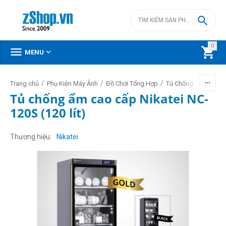

0



MENU
/
/
/
/
Trang chủ
Phụ Kiện Máy Ảnh
Đồ Chơi Tổng Hợp
Tủ Chống Ẩm
Nika
Tủ chống ẩm cao cấp Nikatei NC-
120S (120 lít)
Thương hiệu
Nikatei