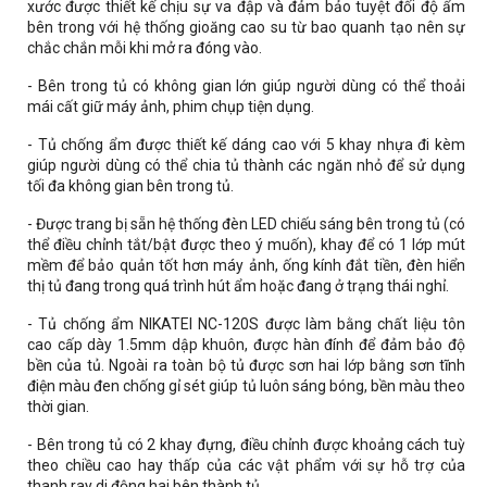
xước được thiết kế chịu sự va đập và đảm bảo tuyệt đối độ ẩm
bên trong với hệ thống gioăng cao su từ bao quanh tạo nên sự
chắc chắn mỗi khi mở ra đóng vào.
- Bên trong tủ có không gian lớn giúp người dùng có thể thoải
mái cất giữ máy ảnh, phim chụp tiện dụng.
- Tủ chống ẩm được thiết kế dáng cao với 5 khay nhựa đi kèm
giúp người dùng có thể chia tủ thành các ngăn nhỏ để sử dụng
tối đa không gian bên trong tủ.
- Được trang bị sẵn hệ thống đèn LED chiếu sáng bên trong tủ (có
thể điều chỉnh tắt/bật được theo ý muốn), khay để có 1 lớp mút
mềm để bảo quản tốt hơn máy ảnh, ống kính đắt tiền, đèn hiển
thị tủ đang trong quá trình hút ẩm hoặc đang ở trạng thái nghỉ.
- Tủ chống ẩm NIKATEI NC-120S được làm bằng chất liệu tôn
cao cấp dày 1.5mm dập khuôn, được hàn đính để đảm bảo độ
bền của tủ. Ngoài ra toàn bộ tủ được sơn hai lớp bằng sơn tĩnh
điện màu đen chống gỉ sét giúp tủ luôn sáng bóng, bền màu theo
thời gian.
- Bên trong tủ có 2 khay đựng, điều chỉnh được khoảng cách tuỳ
theo chiều cao hay thấp của các vật phẩm với sự hỗ trợ của
thanh ray di động hai bên thành tủ.