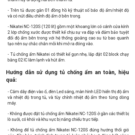
- Trên tủ được gắn 01 đồng hồ kỹ thuật số báo độ ẩm/nhiệt độ
và có nút điều chỉnh độ ẩm ở bên trong.
- Nikatei NC-120S (120 lít) gồm một khoang lớn có cánh cửa kính
2 lớp chống xước được thiết kế chịu sự va đập và đảm bảo tuyệt
đối độ ẩm bên trong với hệ thống gioăng cao su từ bao quanh
tạo nên sự chắc chắn mỗi khi mở ra đóng vào.
- Tủ chống ẩm Nikatei có thiết kế gọn nhẹ, lắp đặt 02 block chạy
bằng 02 IC làm lạnh và hút ẩm.
Hướng dẫn sử dụng tủ chống ẩm an toàn, hiệu
quả:
- Cắm dây điện vào ổ, đèn Led sáng, màn hình LED hiển thị độ ẩm
và nhiệt độ trong tủ, và tùy chỉnh nhiệt độ ẩm theo từng dòng
máy.
- Không được đặt tủ chống ẩm Nikatei NC-120S ở gần các thiết bị
lò sưởi, có khói và khu vực bị nắng chiếu trực tiếp.
- Không để tủ chống ẩm Nikatei NC-120S đúng hướng thổi gió