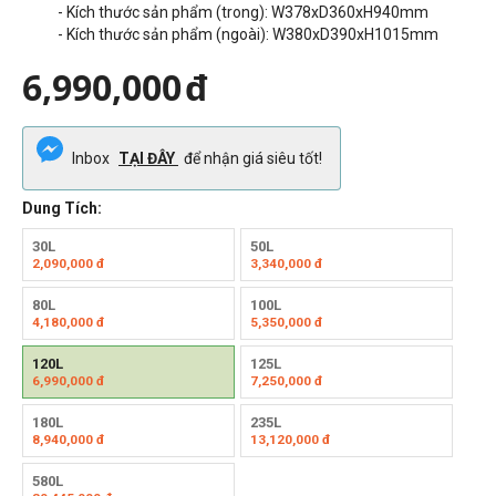
- Kích thước sản phẩm (trong): W378xD360xH940mm
- Kích thước sản phẩm (ngoài): W380xD390xH1015mm
6,990,000
đ
Inbox
TẠI ĐÂY
để nhận giá siêu tốt!
Dung Tích:
30L
50L
2,090,000
đ
3,340,000
đ
80L
100L
4,180,000
đ
5,350,000
đ
120L
125L
6,990,000
đ
7,250,000
đ
180L
235L
8,940,000
đ
13,120,000
đ
580L