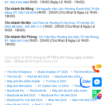
| 9h00 - 19h00 (Ngày Lễ: 9h00 - 19h00)
ĐT: 092.2345.488
Chi nhánh Đà Nẵng:
184 Nguyễn Văn Linh, Phường Thanh Khê, TP. Đà
| 8h00 - 20h00 (Chủ Nhật & Ngày Lễ: 9h00 -
Nẵng. ĐT: 0927 28 5678
18h00)
Chi nhánh Hà Nội:
264 Thái Hà, Phường Ô Chợ Dừa, TP. Hà Nội, ĐT:
| 9h00 - 20h00 (Chủ Nhật & Ngày Lễ:
0922 88 2662 - 092.995.1111
9h00 - 18h00)
Chi nhánh Hải Phòng:
101 Trần Phú, Phường Gia Viên, TP. Hải Phòng,
| 9h00 - 20h00 (Chủ Nhật & Ngày Lễ: 9h00 -
ĐT: 0835 091 246
18h00)
Copyrights
©
2009
Công ty CPTM & DV Công nghệ số Đỉnh
Cao - zShop.vn
All Rights Reserved
Thẻ nhớ CFexpress
Studio Display 27" 2026
Thẻ nhớ Micro SD
Thẻ nhớ SD
iPad Air M4 2026
MacBook Neo 2026
Máy ảnh film & film Kodak
T14 Gen 6 2025
Máy Ảnh Mirrorless
X1 Carbon Gen 12 2024
ThinkPad P
MacBook Pro
MacBook Air
Máy ảnh du lịch siêu zoom
MacBook Air M4 2025
MacBook Pro 14in M4 2024
MacBook Pro 16in M4 2024
iMac M4 2024
Mac mini M4 2024
Mac Studio 2025
iPad 11 2025