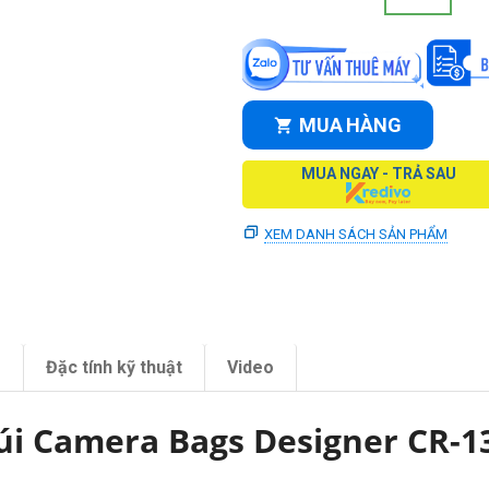
MUA HÀNG
MUA NGAY - TRẢ SAU
XEM DANH SÁCH SẢN PHẨM
m
Đặc tính kỹ thuật
Video
úi Camera Bags Designer CR-1