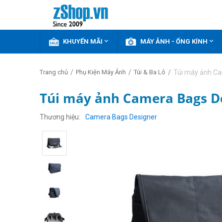


KHUYẾN MÃI
MÁY ẢNH - ỐNG KÍNH
/
/
/
Túi máy ảnh C
Trang chủ
Phụ Kiện Máy Ảnh
Túi & Ba Lô
Túi máy ảnh Camera Bags De
Thương hiệu
Camera Bags Designer