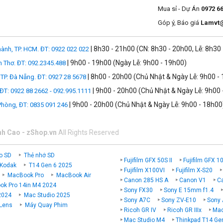
Mua sỉ - Dự Án
0972 6
Góp ý, Báo giá
Lamvt
| 8h30 - 21h00 (CN: 8h30 - 20h00, Lễ: 8h30
ành, TP. HCM. ĐT: 0922 022 022
| 9h00 - 19h00 (Ngày Lễ: 9h00 - 19h00)
n Thơ. ĐT: 092.2345.488
| 8h00 - 20h00 (Chủ Nhật & Ngày Lễ: 9h00 -
TP. Đà Nẵng. ĐT: 0927 28 5678
| 9h00 - 20h00 (Chủ Nhật & Ngày Lễ: 9h00 
 ĐT: 0922 88 2662 - 092.995.1111
| 9h00 - 20h00 (Chủ Nhật & Ngày Lễ: 9h00 - 18h00
 Phòng, ĐT: 0835 091 246
nh Cao - zShop.vn
All Rights Reserved
o SD
Thẻ nhớ SD
Fujifilm GFX 50S II
Fujifilm GFX 1
 Kodak
T14 Gen 6 2025
Fujifilm X100VI
Fujifilm X-S20
MacBook Pro
MacBook Air
Canon 285 HS A
Canon V1
C
k Pro 14in M4 2024
Sony FX30
Sony E 15mm f1.4
2024
Mac Studio 2025
Sony A7C
Sony ZV-E10
Sony 
 Lens
Máy Quay Phim
Ricoh GR IV
Ricoh GR IIIx
Mac
Mac Studio M4
Thinkpad T14 Ge