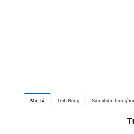
Mô Tả
Tính Năng
Sản phẩm bao gồ
T