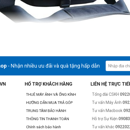
hop
- Nhận nhiều ưu đãi và quà tặng hấp dẫn
.VN
HỔ TRỢ KHÁCH HÀNG
LIÊN HỆ TRỰC TIẾ
Tổng đài CSKH
0922
THUÊ MÁY ẢNH VÀ ỐNG KÍNH
Tư vấn Máy Ảnh
092
HƯỚNG DẪN MUA TRẢ GÓP
Tư vấn Macbook
09
TRUNG TÂM BẢO HÀNH
Hỗ trợ Sự Kiện
0908
THÔNG TIN THANH TOÁN
Tư vấn khác
092202
Chính sách bảo hành