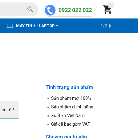
0


0922 022 022


MÁY TÍNH - LAPTOP
KHO HÀNG CŨ
1/2
Tình trạng sản phẩm
Sản phẩm mới 100%
Sản phẩm chính hãng
iêu tốt!
Xuất xứ Việt Nam
Giá đã bao gồm VAT
Chuyên gia tư vấn