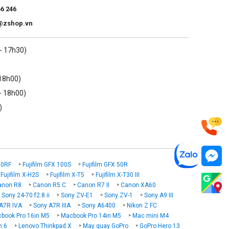
66 246
@zshop.vn
 - 17h30)
 18h00)
- 18h00)
)
00RF
Fujifilm GFX 100S
Fujifilm GFX 50R
Fujifilm X-H2S
Fujifilm X-T5
Fujifilm X-T30 III
anon R8
Canon R5 C
Canon R7 II
Canon XA60
Sony 24-70 f2.8 ii
Sony ZV-E1
Sony ZV-1
Sony A9 III
A7R IVA
Sony A7R IIIA
Sony A6400
Nikon Z FC
book Pro 16in M5
Macbook Pro 14in M5
Mac mini M4
n 6
Lenovo Thinkpad X
May quay GoPro
GoPro Hero 13