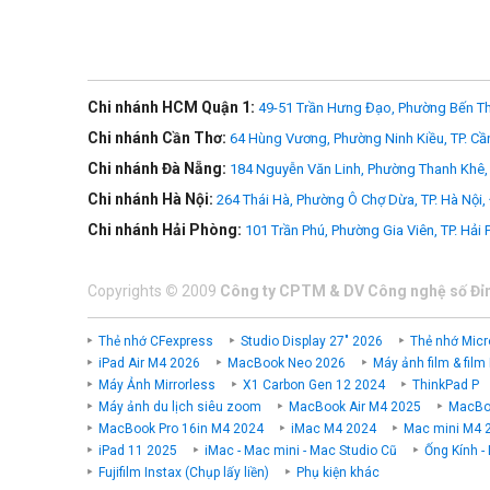
Chi nhánh HCM Quận 1:
49-51 Trần Hưng Đạo, Phường Bến Th
Chi nhánh Cần Thơ:
64 Hùng Vương, Phường Ninh Kiều, TP. Cầ
Chi nhánh Đà Nẵng:
184 Nguyễn Văn Linh, Phường Thanh Khê, 
Chi nhánh Hà Nội:
264 Thái Hà, Phường Ô Chợ Dừa, TP. Hà Nội,
Chi nhánh Hải Phòng:
101 Trần Phú, Phường Gia Viên, TP. Hải
Copyrights
©
2009
Công ty CPTM & DV Công nghệ số Đỉ
Thẻ nhớ CFexpress
Studio Display 27" 2026
Thẻ nhớ Micr
iPad Air M4 2026
MacBook Neo 2026
Máy ảnh film & film
Máy Ảnh Mirrorless
X1 Carbon Gen 12 2024
ThinkPad P
Máy ảnh du lịch siêu zoom
MacBook Air M4 2025
MacBoo
MacBook Pro 16in M4 2024
iMac M4 2024
Mac mini M4 
iPad 11 2025
iMac - Mac mini - Mac Studio Cũ
Ống Kính -
Fujifilm Instax (Chụp lấy liền)
Phụ kiện khác