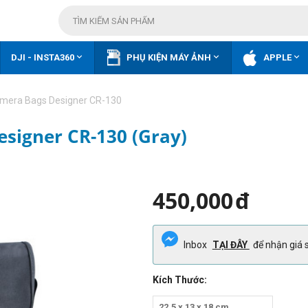



DJI - INSTA360
PHỤ KIỆN MÁY ẢNH
APPLE
amera Bags Designer CR-130
signer CR-130 (Gray)
450,000
đ
Inbox
TẠI ĐÂY
để nhận giá s
Kích Thước:
22.5 x 13 x 18 cm