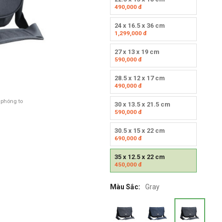
490,000
đ
24 x 16.5 x 36 cm
1,299,000
đ
27 x 13 x 19 cm
590,000
đ
28.5 x 12 x 17 cm
490,000
đ
 phóng to
30 x 13.5 x 21.5 cm
590,000
đ
30.5 x 15 x 22 cm
690,000
đ
35 x 12.5 x 22 cm
450,000
đ
Màu Sắc:
Gray