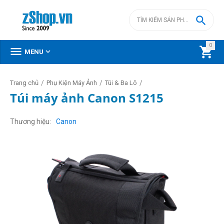

0



MENU
/
/
/
Trang chủ
Phụ Kiện Máy Ảnh
Túi & Ba Lô
Túi máy ảnh Canon S1215
Thương hiệu
Canon