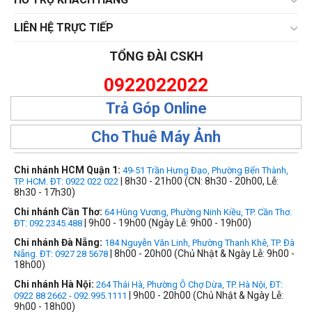
LIÊN HỆ TRỰC TIẾP
TỔNG ĐÀI CSKH
0922022022
Trả Góp Online
Cho Thuê Máy Ảnh
Chi nhánh HCM Quận 1:
49-51 Trần Hưng Đạo, Phường Bến Thành,
| 8h30 - 21h00 (CN: 8h30 - 20h00, Lễ:
TP. HCM. ĐT: 0922 022 022
8h30 - 17h30)
Chi nhánh Cần Thơ:
64 Hùng Vương, Phường Ninh Kiều, TP. Cần Thơ.
| 9h00 - 19h00 (Ngày Lễ: 9h00 - 19h00)
ĐT: 092.2345.488
Chi nhánh Đà Nẵng:
184 Nguyễn Văn Linh, Phường Thanh Khê, TP. Đà
| 8h00 - 20h00 (Chủ Nhật & Ngày Lễ: 9h00 -
Nẵng. ĐT: 0927 28 5678
18h00)
Chi nhánh Hà Nội:
264 Thái Hà, Phường Ô Chợ Dừa, TP. Hà Nội, ĐT:
| 9h00 - 20h00 (Chủ Nhật & Ngày Lễ:
0922 88 2662 - 092.995.1111
9h00 - 18h00)