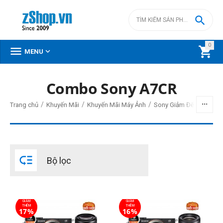

0



MENU
Combo Sony A7CR
BỘ LỌC
/
/
/
Trang chủ
Khuyến Mãi
Khuyến Mãi Máy Ảnh
Sony Giảm Đến 20,000,
Giá
đ
–
đ

Bộ lọc
69990000
đ
125180000
đ
Cấp độ chuyên nghiệp
GIẢM
GIẢM
Bán chuyên
THÊM
THÊM
17%
16%