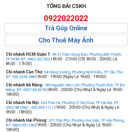
TỔNG ĐÀI CSKH
0922022022
Trả Góp Online
Cho Thuê Máy Ảnh
Chi nhánh HCM Quận 1:
49-51 Trần Hưng Đạo, Phường Bến Thành,
| 8h30 - 21h00 (CN: 8h30 - 20h00, Lễ:
TP. HCM. ĐT: 0922 022 022
8h30 - 17h30)
Chi nhánh Cần Thơ:
64 Hùng Vương, Phường Ninh Kiều, TP. Cần Thơ.
| 9h00 - 19h00 (Ngày Lễ: 9h00 - 19h00)
ĐT: 092.2345.488
Chi nhánh Đà Nẵng:
184 Nguyễn Văn Linh, Phường Thanh Khê, TP. Đà
| 8h00 - 20h00 (Chủ Nhật & Ngày Lễ: 9h00 -
Nẵng. ĐT: 0927 28 5678
18h00)
Chi nhánh Hà Nội:
264 Thái Hà, Phường Ô Chợ Dừa, TP. Hà Nội, ĐT:
| 9h00 - 20h00 (Chủ Nhật & Ngày Lễ:
0922 88 2662 - 092.995.1111
9h00 - 18h00)
Chi nhánh Hải Phòng:
101 Trần Phú, Phường Gia Viên, TP. Hải Phòng,
| 9h00 - 20h00 (Chủ Nhật & Ngày Lễ: 9h00 -
ĐT: 0835 091 246
18h00)