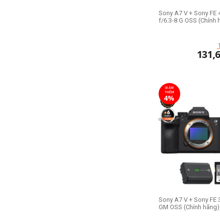
Sony A7 V + Sony FE
f/6.3-8 G OSS (Chính 
131,
GIẢM
THÊM
4%
Sony A7 V + Sony FE 
GM OSS (Chính hãng)