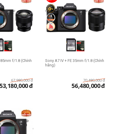
 85mm f/1.8 (Chính
Sony A7 IV + FE 35mm f/1.8 (Chính
hãng)
67,980,000
đ
70,480,000
đ
53,180,000
đ
56,480,000
đ