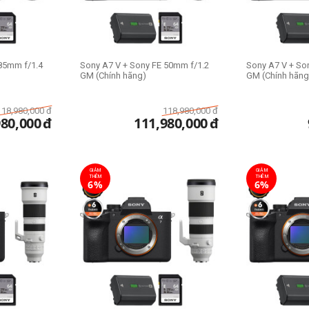
85mm f/1.4
Sony A7 V + Sony FE 50mm f/1.2
Sony A7 V + So
GM (Chính hãng)
GM (Chính hãng
118,980,000
đ
118,980,000
đ
980,000
đ
111,980,000
đ
GIẢM
GIẢM
THÊM
THÊM
6%
6%