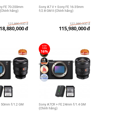
ony FE 70-200mm
Sony A7 V + Sony FE 16-35mm
 (Chính hãng)
f/2.8 GM II (Chính hãng)
125,880,000
đ
122,980,000
đ
18,880,000
đ
115,980,000
đ
GIẢM
THÊM
16%
E 50mm f/1.2 GM
Sony A7CR + FE 24mm f/1.4 GM
(Chính hãng)