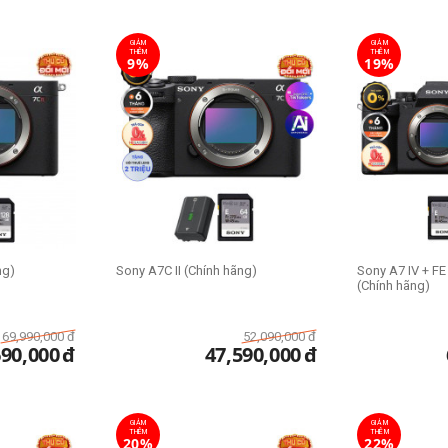
GIẢM
GIẢM
THÊM
THÊM
9%
19%
ng)
Sony A7C II (Chính hãng)
Sony A7 IV + F
(Chính hãng)
69,990,000
đ
52,090,000
đ
690,000
đ
47,590,000
đ
GIẢM
GIẢM
THÊM
THÊM
20%
22%