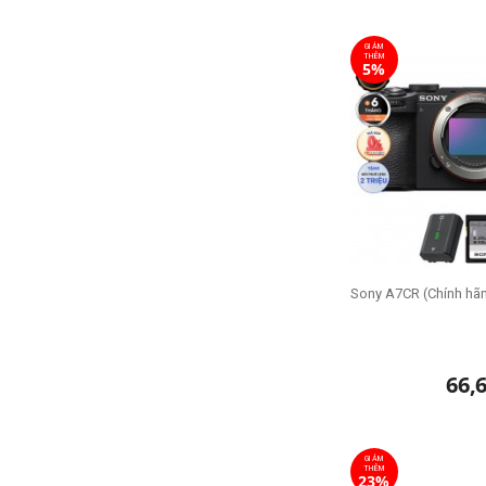
GIẢM
THÊM
5%
Sony A7CR (Chính hã
66,
GIẢM
THÊM
23%