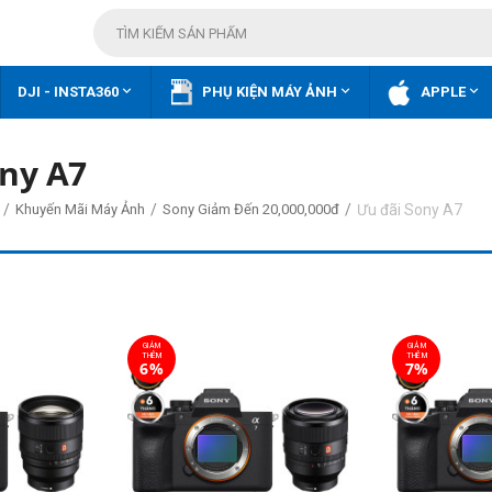



DJI - INSTA360
PHỤ KIỆN MÁY ẢNH
APPLE
ny A7
/
/
/
Ưu đãi Sony A7
Khuyến Mãi Máy Ảnh
Sony Giảm Đến 20,000,000đ
GIẢM
GIẢM
THÊM
THÊM
6%
7%