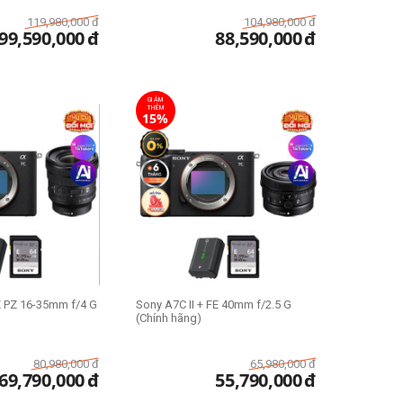
119,980,000
đ
104,980,000
đ
99,590,000
đ
88,590,000
đ
GIẢM
THÊM
15%
E PZ 16-35mm f/4 G
Sony A7C II + FE 40mm f/2.5 G
(Chính hãng)
80,980,000
đ
65,980,000
đ
69,790,000
đ
55,790,000
đ