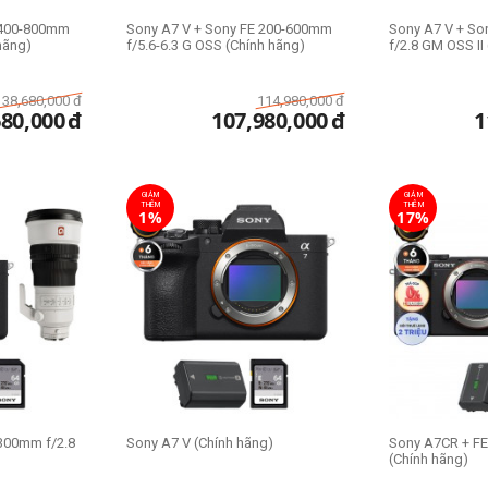
 400-800mm
Sony A7 V + Sony FE 200-600mm
Sony A7 V + S
hãng)
f/5.6-6.3 G OSS (Chính hãng)
f/2.8 GM OSS II
138,680,000
đ
114,980,000
đ
680,000
đ
107,980,000
đ
1
GIẢM
GIẢM
THÊM
THÊM
1%
17%
300mm f/2.8
Sony A7 V (Chính hãng)
Sony A7CR + F
(Chính hãng)