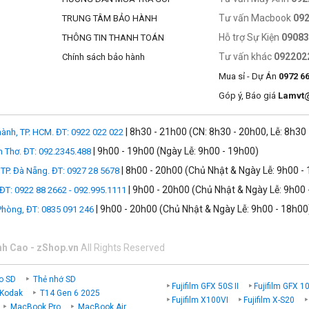
Tư vấn Macbook
09
TRUNG TÂM BẢO HÀNH
Hỗ trợ Sự Kiện
0908
THÔNG TIN THANH TOÁN
Tư vấn khác
092202
Chính sách bảo hành
Mua sỉ - Dự Án
0972 6
Góp ý, Báo giá
Lamvt
| 8h30 - 21h00 (CN: 8h30 - 20h00, Lễ: 8h30
ành, TP. HCM. ĐT: 0922 022 022
| 9h00 - 19h00 (Ngày Lễ: 9h00 - 19h00)
n Thơ. ĐT: 092.2345.488
| 8h00 - 20h00 (Chủ Nhật & Ngày Lễ: 9h00 -
TP. Đà Nẵng. ĐT: 0927 28 5678
| 9h00 - 20h00 (Chủ Nhật & Ngày Lễ: 9h00 
 ĐT: 0922 88 2662 - 092.995.1111
| 9h00 - 20h00 (Chủ Nhật & Ngày Lễ: 9h00 - 18h00
 Phòng, ĐT: 0835 091 246
nh Cao - zShop.vn
All Rights Reserved
o SD
Thẻ nhớ SD
Fujifilm GFX 50S II
Fujifilm GFX 1
 Kodak
T14 Gen 6 2025
Fujifilm X100VI
Fujifilm X-S20
MacBook Pro
MacBook Air