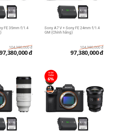
ny FE 35mm f/1.4
Sony A7 V + Sony FE 24mm f/1.4
)
GM (Chính hãng)
104,380,000
đ
104,380,000
đ
97,380,000
đ
97,380,000
đ
GIẢM
THÊM
6%