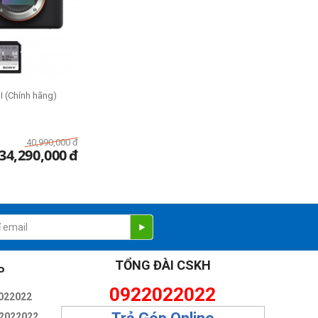
II (Chính hãng)
40,990,000
đ
34,290,000
đ
TỔNG ĐÀI CSKH
P
0922022022
022022
2022022