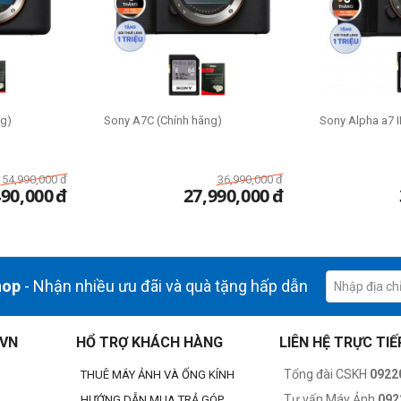
ng)
Sony A7C (Chính hãng)
Sony Alpha a7 I
54,990,000
đ
36,990,000
đ
490,000
đ
27,990,000
đ
hop
- Nhận nhiều ưu đãi và quà tặng hấp dẫn
.VN
HỔ TRỢ KHÁCH HÀNG
LIÊN HỆ TRỰC TIẾ
Tổng đài CSKH
0922
THUÊ MÁY ẢNH VÀ ỐNG KÍNH
Tư vấn Máy Ảnh
092
HƯỚNG DẪN MUA TRẢ GÓP