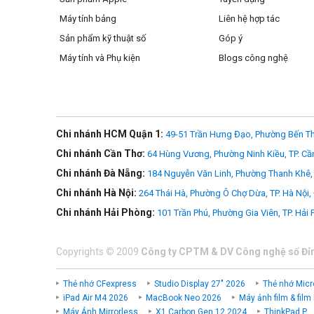
Máy tính bảng
Liên hệ hợp tác
Sản phẩm kỹ thuật số
Góp ý
Máy tính và Phụ kiện
Blogs công nghệ
Chi nhánh HCM Quận 1:
49-51 Trần Hưng Đạo, Phường Bến Th
Chi nhánh Cần Thơ:
64 Hùng Vương, Phường Ninh Kiều, TP. Cầ
Chi nhánh Đà Nẵng:
184 Nguyễn Văn Linh, Phường Thanh Khê, 
Chi nhánh Hà Nội:
264 Thái Hà, Phường Ô Chợ Dừa, TP. Hà Nội,
Chi nhánh Hải Phòng:
101 Trần Phú, Phường Gia Viên, TP. Hải
Copyrights
©
2009
Công ty CPTM & DV Công nghệ số Đỉ
Thẻ nhớ CFexpress
Studio Display 27" 2026
Thẻ nhớ Micr
iPad Air M4 2026
MacBook Neo 2026
Máy ảnh film & film
Máy Ảnh Mirrorless
X1 Carbon Gen 12 2024
ThinkPad P