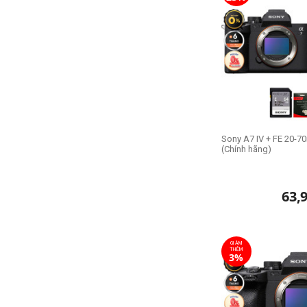
Sony A7 IV + FE 20-7
(Chính hãng)
63,
GIẢM
THÊM
3%