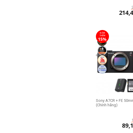
214,
GIẢM
THÊM
15%
Sony A7CR + FE 50mm
(Chính hãng)
89,