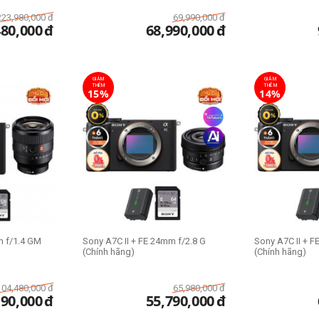
223,980,000
đ
69,990,000
đ
480,000
đ
68,990,000
đ
GIẢM
GIẢM
THÊM
THÊM
15%
14%
 f/1.4 GM
Sony A7C II + FE 24mm f/2.8 G
Sony A7C II + F
(Chính hãng)
(Chính hãng)
104,480,000
đ
65,980,000
đ
190,000
đ
55,790,000
đ