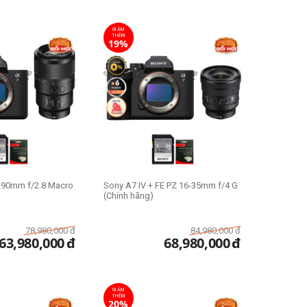
GIẢM
THÊM
19%
E 90mm f/2.8 Macro
Sony A7 IV + FE PZ 16-35mm f/4 G
(Chính hãng)
78,980,000
đ
84,980,000
đ
63,980,000
đ
68,980,000
đ
GIẢM
THÊM
20%