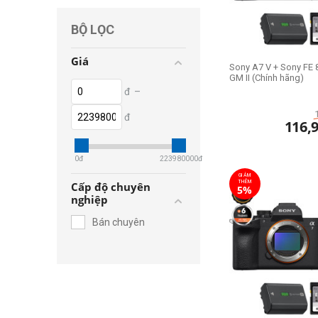
BỘ LỌC
Giá
Sony A7 V + Sony FE 
GM II (Chính hãng)
đ
–
đ
116,
0
đ
223980000
đ
GIẢM
THÊM
Cấp độ chuyên
5%
nghiệp
Bán chuyên