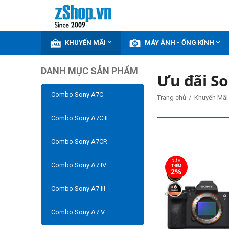


KHUYẾN MÃI
MÁY ẢNH - ỐNG KÍNH
DANH MỤC SẢN PHẨM
Ưu đãi So
Combo Sony A7C
/
Trang chủ
Khuyến Mãi
Combo Sony A7C II
Combo Sony A7CR
GIẢM
Combo Sony A7 IV
THÊM
2%
Combo Sony A7 III
Combo Sony A7 V