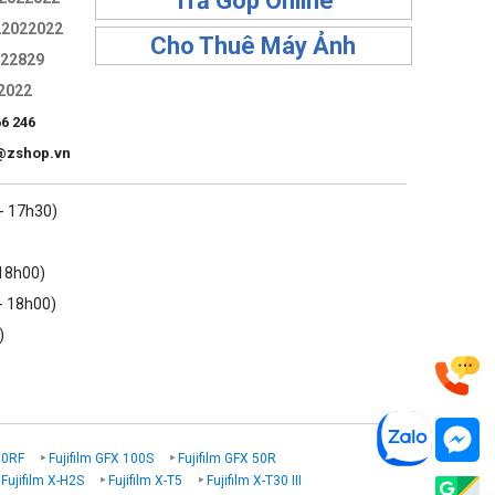
Trả Góp Online
22022022
Cho Thuê Máy Ảnh
322829
2022
66 246
@zshop.vn
 - 17h30)
 18h00)
- 18h00)
)
00RF
Fujifilm GFX 100S
Fujifilm GFX 50R
Fujifilm X-H2S
Fujifilm X-T5
Fujifilm X-T30 III