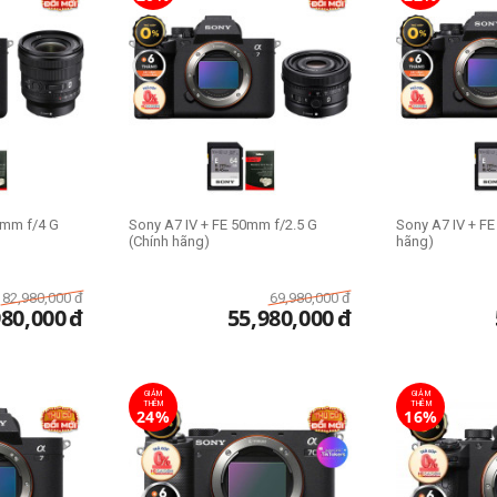
0mm f/4 G
Sony A7 IV + FE 50mm f/2.5 G
Sony A7 IV + FE
(Chính hãng)
hãng)
82,980,000
đ
69,980,000
đ
980,000
đ
55,980,000
đ
GIẢM
GIẢM
THÊM
THÊM
24%
16%