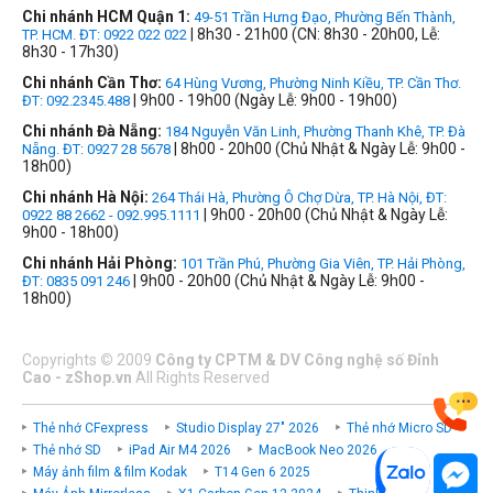
Chi nhánh HCM Quận 1:
49-51 Trần Hưng Đạo, Phường Bến Thành,
| 8h30 - 21h00 (CN: 8h30 - 20h00, Lễ:
TP. HCM. ĐT: 0922 022 022
8h30 - 17h30)
Chi nhánh Cần Thơ:
64 Hùng Vương, Phường Ninh Kiều, TP. Cần Thơ.
| 9h00 - 19h00 (Ngày Lễ: 9h00 - 19h00)
ĐT: 092.2345.488
Chi nhánh Đà Nẵng:
184 Nguyễn Văn Linh, Phường Thanh Khê, TP. Đà
| 8h00 - 20h00 (Chủ Nhật & Ngày Lễ: 9h00 -
Nẵng. ĐT: 0927 28 5678
18h00)
Chi nhánh Hà Nội:
264 Thái Hà, Phường Ô Chợ Dừa, TP. Hà Nội, ĐT:
| 9h00 - 20h00 (Chủ Nhật & Ngày Lễ:
0922 88 2662 - 092.995.1111
9h00 - 18h00)
Chi nhánh Hải Phòng:
101 Trần Phú, Phường Gia Viên, TP. Hải Phòng,
| 9h00 - 20h00 (Chủ Nhật & Ngày Lễ: 9h00 -
ĐT: 0835 091 246
18h00)
Copyrights
©
2009
Công ty CPTM & DV Công nghệ số Đỉnh
Cao - zShop.vn
All Rights Reserved
Thẻ nhớ CFexpress
Studio Display 27" 2026
Thẻ nhớ Micro SD
Thẻ nhớ SD
iPad Air M4 2026
MacBook Neo 2026
Máy ảnh film & film Kodak
T14 Gen 6 2025