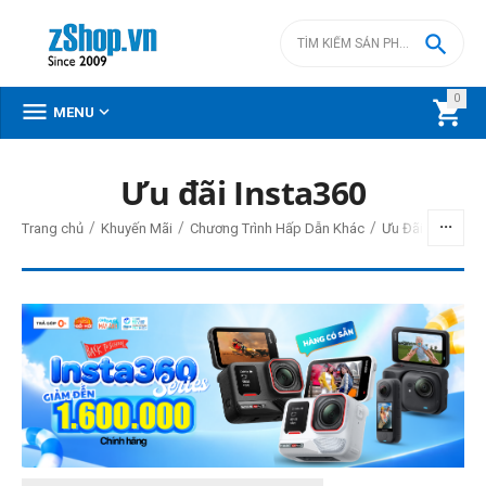

0



MENU
Ưu đãi Insta360
BỘ LỌC
/
/
/
Trang chủ
Khuyến Mãi
Chương Trình Hấp Dẫn Khác
Ưu Đãi Action Ca
Giá
đ
–
đ
0
đ
24990000
đ
Cấp độ chuyên nghiệp
Action camera
Vlogger & sáng tạo nội dung