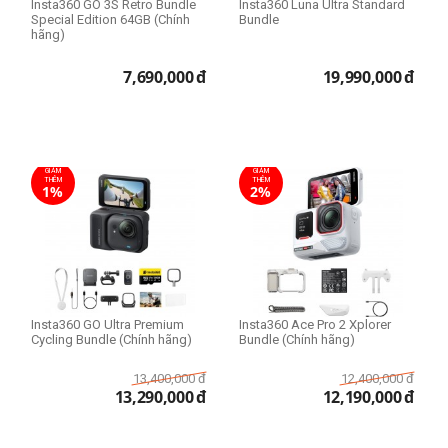
Insta360 GO 3S Retro Bundle
Insta360 Luna Ultra Standard
Special Edition 64GB (Chính
Bundle
hãng)
7,690,000
đ
19,990,000
đ
GIẢM
GIẢM
THÊM
THÊM
1%
2%
Insta360 GO Ultra Premium
Insta360 Ace Pro 2 Xplorer
Cycling Bundle (Chính hãng)
Bundle (Chính hãng)
13,400,000
đ
12,400,000
đ
13,290,000
đ
12,190,000
đ