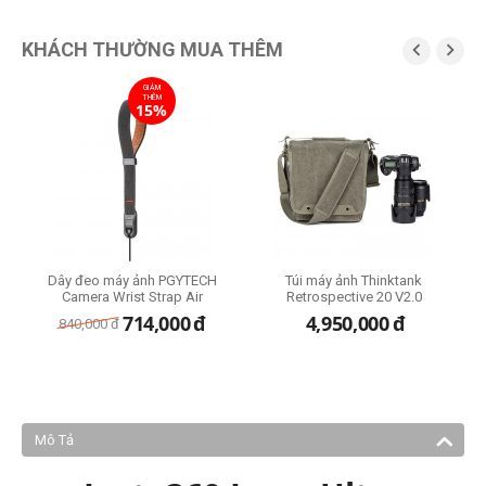
KHÁCH THƯỜNG MUA THÊM


GIẢM
THÊM
15%
Dây đeo máy ảnh PGYTECH
Túi máy ảnh Thinktank
Camera Wrist Strap Air
Retrospective 20 V2.0
s
714,000
đ
4,950,000
đ
840,000
đ
Mô Tả