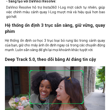
- Sáng tạo với DaVinci Resolve:
DaVinci Resolve hỗ trợ Insta360 I-Log một cách tự nhiên, giúp
việc chỉnh màu cảnh quay I-Log mượt mà và hiệu quả hơn bao
giờ hết.
Hệ thống ổn định 3 trục sẵn sàng, giữ vững, quay
phim
Hệ thống ổn định cơ học 3 trục loại bỏ rung lắc trong cảnh quay
của bạn, giữ cho máy ảnh ổn định ngay cả trong các chuyển động
mạnh. Luôn sẵn sàng để ghi lại mọi khoảnh khắc tuyệt vời.
Deep Track 5.0, theo dõi bằng AI đáng tin cậy