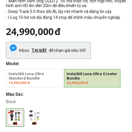
- Màn hình cảm ứng OLED 2" có thể tháo rời, tích hợp mic, truyền
hình ảnh HD lên đến 20m để điều khiển từ xa
- Deep Track 5.0 theo dõi AI, lấy nét nhanh và đáng tin cậy
- I-Log 10-bit với dải động 14 stop để chỉnh màu chuyên nghiệp
24,990,000
đ
Inbox
TẠI ĐÂY
để nhận giá siêu tốt!
Model:
Insta360 Luna Ultra
Insta360 Luna Ultra Creator
Standard Bundle
Bundle
19,990,000
đ
24,990,000
đ
Màu Sắc:
Black