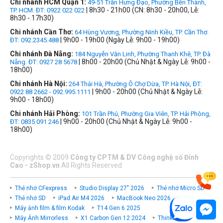
Chi nhánh HCM Quận 1:
49-51 Trần Hưng Đạo, Phường Bến Thành,
| 8h30 - 21h00 (CN: 8h30 - 20h00, Lễ:
TP. HCM. ĐT: 0922 022 022
8h30 - 17h30)
Chi nhánh Cần Thơ:
64 Hùng Vương, Phường Ninh Kiều, TP. Cần Thơ.
| 9h00 - 19h00 (Ngày Lễ: 9h00 - 19h00)
ĐT: 092.2345.488
Chi nhánh Đà Nẵng:
184 Nguyễn Văn Linh, Phường Thanh Khê, TP. Đà
| 8h00 - 20h00 (Chủ Nhật & Ngày Lễ: 9h00 -
Nẵng. ĐT: 0927 28 5678
18h00)
Chi nhánh Hà Nội:
264 Thái Hà, Phường Ô Chợ Dừa, TP. Hà Nội, ĐT:
| 9h00 - 20h00 (Chủ Nhật & Ngày Lễ:
0922 88 2662 - 092.995.1111
9h00 - 18h00)
Chi nhánh Hải Phòng:
101 Trần Phú, Phường Gia Viên, TP. Hải Phòng,
| 9h00 - 20h00 (Chủ Nhật & Ngày Lễ: 9h00 -
ĐT: 0835 091 246
18h00)
Copyrights
©
2009
Công ty CPTM & DV Công nghệ số Đỉnh
Cao - zShop.vn
All Rights Reserved
Thẻ nhớ CFexpress
Studio Display 27" 2026
Thẻ nhớ Micro SD
Thẻ nhớ SD
iPad Air M4 2026
MacBook Neo 2026
Máy ảnh film & film Kodak
T14 Gen 6 2025
Máy Ảnh Mirrorless
X1 Carbon Gen 12 2024
ThinkPad P