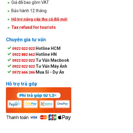
Giá đã bao gồm VAT
Bảo hành 12 tháng
Hỗ trợ nâng cấp thu cũ đổi mới
Tax refund for tourists
Chuyên gia tư vấn
Hotline HCM
0922 022 022
Hotline HN
0922 882 662
Tư Vấn Macbook
0922 022 022
Tư Vấn Máy Ảnh
0922 022 022
Mua Sỉ - Dự Án
0972 666 246
Hỗ trợ trả góp