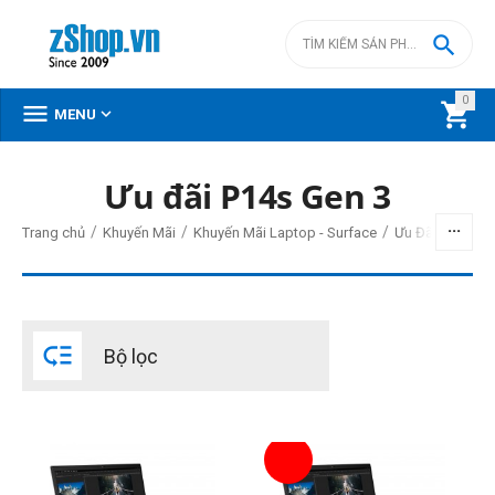

0



MENU
Ưu đãi P14s Gen 3
BỘ LỌC
/
/
/
Trang chủ
Khuyến Mãi
Khuyến Mãi Laptop - Surface
Ưu Đãi Lenovo
Giá
đ
–
đ

Bộ lọc
0
đ
0
đ
CPU
AMD Ryzen 7 PRO
Intel Core i5 12th