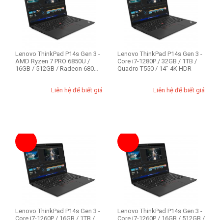
Intel Core i7 12th
Kích cỡ màn hình
14 inch
Lenovo ThinkPad P14s Gen 3 -
Lenovo ThinkPad P14s Gen 3 -
AMD Ryzen 7 PRO 6850U /
Core i7-1280P / 32GB / 1TB /
16GB / 512GB / Radeon 680M
Quadro T550 / 14" 4K HDR
/ 14" W...
Model (1)
Liên hệ để biết giá
Liên hệ để biết giá
Lenovo ThinkPad P
Nhu cầu sử dụng
Business
Văn phòng
Workstation
Ổ cứng SSD
Lenovo ThinkPad P14s Gen 3 -
512GB
Lenovo ThinkPad P14s Gen 3 -
Core i7-1260P / 16GB / 1TB /
Core i7-1260P / 16GB / 512GB /