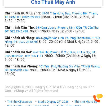
Cho Thuê Máy Ảnh
Chi nhánh HCM Quận 1:
49-51 Trần Hưng Đạo, Phường Bến Thành,
| 8h30 - 21h00 (CN: 8h30 - 20h00, Lễ:
TP. HCM. ĐT: 0922 022 022
8h30 - 17h30)
Chi nhánh Cần Thơ:
64 Hùng Vương, Phường Ninh Kiều, TP. Cần Thơ.
| 9h00 - 19h00 (Ngày Lễ: 9h00 - 19h00)
ĐT: 092.2345.488
Chi nhánh Đà Nẵng:
184 Nguyễn Văn Linh, Phường Thanh Khê, TP. Đà
| 8h00 - 20h00 (Chủ Nhật & Ngày Lễ: 9h00 -
Nẵng. ĐT: 0927 28 5678
18h00)
Chi nhánh Hà Nội:
264 Thái Hà, Phường Ô Chợ Dừa, TP. Hà Nội, ĐT:
| 9h00 - 20h00 (Chủ Nhật & Ngày Lễ:
0922 88 2662 - 092.995.1111
9h00 - 18h00)
Chi nhánh Hải Phòng:
101 Trần Phú, Phường Gia Viên, TP. Hải Phòng,
| 9h00 - 20h00 (Chủ Nhật & Ngày Lễ: 9h00 -
ĐT: 0835 091 246
18h00)
Copyrights
©
2009
Công ty CPTM & DV Công nghệ số Đỉnh
Cao - zShop.vn
All Rights Reserved
Thẻ nhớ CFexpress
Studio Display 27" 2026
Thẻ nhớ Micro SD