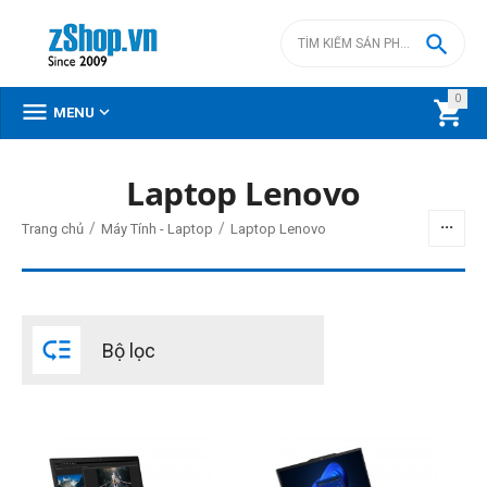

0



MENU
DANH MỤC SẢN PHẨM
Laptop Lenovo
Menu
/
/
Trang chủ
Máy Tính - Laptop
Laptop Lenovo
BỘ LỌC

Bộ lọc
Giá
đ
–
đ
0
đ
0
đ