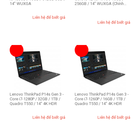
14" WUXGA
256GB / 14" WUXGA (Chính
Dung lượng SSD
hãng)
1TB
Liên hệ để biết giá
Liên hệ để biết giá
256GB
512GB
Kích cỡ màn hình (1)
13.3 inch
14 inch
14.5 inch
15.6 inch
16 inch
Lenovo ThinkPad P14s Gen 3 -
Lenovo ThinkPad P14s Gen 3 -
Core i7-1280P / 32GB / 1TB /
Core i7-1260P / 16GB / 1TB /
Quadro T550 / 14" 4K HDR
Quadro T550 / 14" 4K HDR
Model
Liên hệ để biết giá
Liên hệ để biết giá
Legion 5 Pro
Lenovo ThinkPad P
Lenovo ThinkPad T