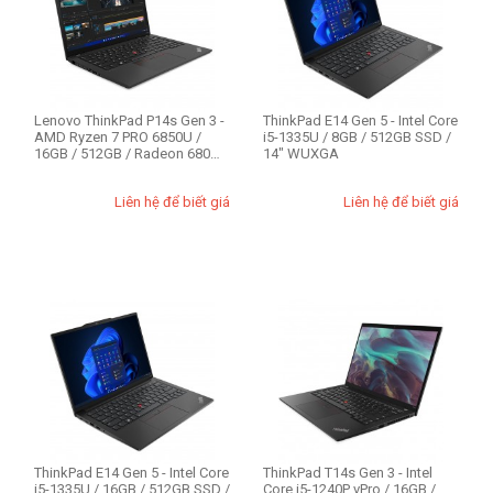
CPU
Lenovo ThinkPad P14s Gen 3 -
ThinkPad E14 Gen 5 - Intel Core
Intel Core Ultra 5
AMD Ryzen 7 PRO 6850U /
i5-1335U / 8GB / 512GB SSD /
16GB / 512GB / Radeon 680M
14" WUXGA
Intel Core Ultra 7
/ 14" W...
AMD Ryzen 5
Liên hệ để biết giá
Liên hệ để biết giá
AMD Ryzen 5 PRO
AMD Ryzen 7 PRO
Intel Core i3 12th
Intel Core i5 12th
Intel Core i5 13th
Intel Core i7 10th
Intel Core i7 11th
Intel Core i7 12th
expand_more
HIỂN THỊ TẤT CẢ
(12)
Intel Xeon W
ThinkPad E14 Gen 5 - Intel Core
ThinkPad T14s Gen 3 - Intel
i5-1335U / 16GB / 512GB SSD /
Core i5-1240P vPro / 16GB /