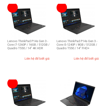
Lenovo ThinkPad X
Lenovo ThinkStation
ThinkPad Edge E
Nhu cầu sử dụng
Business
Lenovo ThinkPad P14s Gen 3 -
Lenovo ThinkPad P14s Gen 3 -
Gaming
Core i7-1260P / 16GB / 512GB /
Core i5-1240P / 8GB / 512GB /
Quadro T550 / 14" 4K HDR
Quadro T550 / 14" FHD+
Thiết kế đồ họa
Văn phòng
Liên hệ để biết giá
Liên hệ để biết giá
Workstation
Ổ cứng SSD
256GB
512GB
1TB