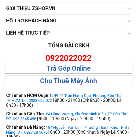
GIỚI THIỆU ZSHOP.VN
HỔ TRỢ KHÁCH HÀNG
LIÊN HỆ TRỰC TIẾP
TỔNG ĐÀI CSKH
0922022022
Trả Góp Online
Cho Thuê Máy Ảnh
Chi nhánh HCM Quận 1:
49-51 Trần Hưng Đạo, Phường Bến Thành,
| 8h30 - 21h00 (CN: 8h30 - 20h00, Lễ:
TP. HCM. ĐT: 0922 022 022
8h30 - 17h30)
Chi nhánh Cần Thơ:
64 Hùng Vương, Phường Ninh Kiều, TP. Cần Thơ.
| 9h00 - 19h00 (Ngày Lễ: 9h00 - 19h00)
ĐT: 092.2345.488
Chi nhánh Đà Nẵng:
184 Nguyễn Văn Linh, Phường Thanh Khê, TP. Đà
| 8h00 - 20h00 (Chủ Nhật & Ngày Lễ: 9h00 -
Nẵng. ĐT: 0927 28 5678