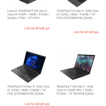
Option
E14
Lenovo ThinkPad P14s Gen 3 -
ThinkPad E14 Gen 4 - Intel Core
Core i5-1240P / 16GB / 512GB /
i5-1235U / 8GB / 512GB / 14"
E14 Gen 4
Quadro T550 / 14" FHD+
FHD (21E300DPVA) (Chính
hãng)
E14 Gen 5
Liên hệ để biết giá
P1
Liên hệ để biết giá
P15 Gen 2
P16s Gen 1
T14 Gen 3
ThinkStation P340
RAM - Bộ Nhớ
8GB
16GB
ThinkPad E14 Gen 4 - Intel Core
ThinkPad T14s Gen 3 - Intel
32GB
i5-1235U / 8GB / 256GB / 14"
Core i5-1240P vPro / 16GB /
64GB
FHD (21E300DQVA) (Chính
512GB / 14" WUXGA (Chính
hãng)
hãng)
Liên hệ để biết giá