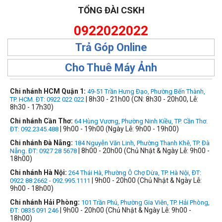
TỔNG ĐÀI CSKH
0922022022
Trả Góp Online
Cho Thuê Máy Ảnh
Chi nhánh HCM Quận 1:
49-51 Trần Hưng Đạo, Phường Bến Thành,
| 8h30 - 21h00 (CN: 8h30 - 20h00, Lễ:
TP. HCM. ĐT: 0922 022 022
8h30 - 17h30)
Chi nhánh Cần Thơ:
64 Hùng Vương, Phường Ninh Kiều, TP. Cần Thơ.
| 9h00 - 19h00 (Ngày Lễ: 9h00 - 19h00)
ĐT: 092.2345.488
Chi nhánh Đà Nẵng:
184 Nguyễn Văn Linh, Phường Thanh Khê, TP. Đà
| 8h00 - 20h00 (Chủ Nhật & Ngày Lễ: 9h00 -
Nẵng. ĐT: 0927 28 5678
18h00)
Chi nhánh Hà Nội:
264 Thái Hà, Phường Ô Chợ Dừa, TP. Hà Nội, ĐT:
| 9h00 - 20h00 (Chủ Nhật & Ngày Lễ:
0922 88 2662 - 092.995.1111
9h00 - 18h00)
Chi nhánh Hải Phòng:
101 Trần Phú, Phường Gia Viên, TP. Hải Phòng,
| 9h00 - 20h00 (Chủ Nhật & Ngày Lễ: 9h00 -
ĐT: 0835 091 246
18h00)