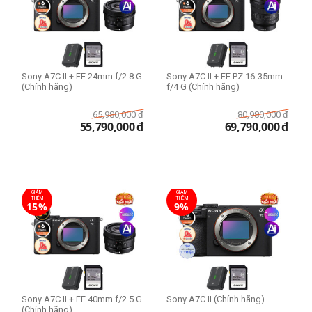
Sony A7C II + FE 24mm f/2.8 G
Sony A7C II + FE PZ 16-35mm
(Chính hãng)
f/4 G (Chính hãng)
65,980,000
đ
80,980,000
đ
55,790,000
đ
69,790,000
đ
GIẢM
GIẢM
THÊM
THÊM
15%
9%
Sony A7C II + FE 40mm f/2.5 G
Sony A7C II (Chính hãng)
(Chính hãng)