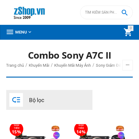

0



MENU
Combo Sony A7C II
BỘ LỌC
/
/
/
Trang chủ
Khuyến Mãi
Khuyến Mãi Máy Ảnh
Sony Giảm Đến 20,000,
Giá
đ
–
đ

Bộ lọc
52090000
đ
91990000
đ
Cấp độ chuyên nghiệp
GIẢM
GIẢM
Bán chuyên
THÊM
THÊM
15%
14%