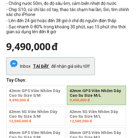
- Chống nước 50m, đo độ sâu 6m, cảm biến nhiệt độ nước
- Chip S10, cử chỉ lắc cổ tay, thao tác chạm hai lần, Siri, tìm chính
xác cho iPhone
- Lên đến 24 giờ hoặc đến 38 giờ ở chế độ nguồn điện thấp
- Sạc nhanh 0-80% trong khoảng 30 phút, sạc 15 phút cho thời
gian sử dụng lên đến 8 giờ
9,490,000
đ
Inbox
TẠI ĐÂY
để nhận giá siêu tốt!
Tùy Chọn:
42mm GPS Viền Nhôm Dây
42mm GPS Viền Nhôm Dây
Cao Su Size S/M
Cao Su Size M/L
9,490,000
đ
9,490,000
đ
42mm 5G Viền Nhôm Dây
42mm 5G Viền Nhôm Dây
Cao Su Size S/M
Cao Su Size M/L
12,500,000
đ
12,500,000
đ
46mm GPS Viền Nhôm Dây
46mm GPS Viền Nhôm Dây
Cao Su Size S/M
Cao Su Size M/L