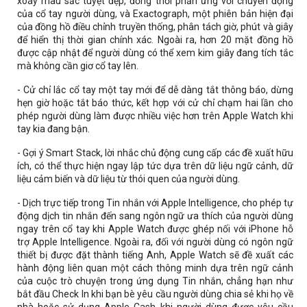
xoáy màu sắc tuyệt đẹp, đồng thời phản ứng với chuyển động
của cổ tay người dùng, và Exactograph, một phiên bản hiện đại
của đồng hồ điều chỉnh truyền thống, phân tách giờ, phút và giây
để hiển thị thời gian chính xác. Ngoài ra, hơn 20 mặt đồng hồ
được cập nhật để người dùng có thể xem kim giây đang tích tắc
mà không cần giơ cổ tay lên.
- Cử chỉ lắc cổ tay một tay mới để dễ dàng tắt thông báo, dừng
hẹn giờ hoặc tắt báo thức, kết hợp với cử chỉ chạm hai lần cho
phép người dùng làm được nhiều việc hơn trên Apple Watch khi
tay kia đang bận.
- Gợi ý Smart Stack, lời nhắc chủ động cung cấp các đề xuất hữu
ích, có thể thực hiện ngay lập tức dựa trên dữ liệu ngữ cảnh, dữ
liệu cảm biến và dữ liệu từ thói quen của người dùng.
- Dịch trực tiếp trong Tin nhắn với Apple Intelligence, cho phép tự
động dịch tin nhắn đến sang ngôn ngữ ưa thích của người dùng
ngay trên cổ tay khi Apple Watch được ghép nối với iPhone hỗ
trợ Apple Intelligence. Ngoài ra, đối với người dùng có ngôn ngữ
thiết bị được đặt thành tiếng Anh, Apple Watch sẽ đề xuất các
hành động liên quan một cách thông minh dựa trên ngữ cảnh
của cuộc trò chuyện trong ứng dụng Tin nhắn, chẳng hạn như
bắt đầu Check In khi bạn bè yêu cầu người dùng chia sẻ khi họ về