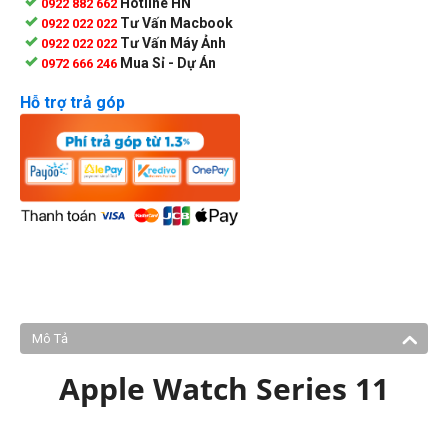
Hotline HN
0922 882 662
Tư Vấn Macbook
0922 022 022
Tư Vấn Máy Ảnh
0922 022 022
Mua Sỉ - Dự Án
0972 666 246
Hỗ trợ trả góp
Mô Tả
Apple Watch Series 11