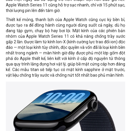
Apple Watch Series 11 cũng hỗ trợ sạc nhanh, chỉ với 15 phút sạc,
thời lượng pin lên đến tám giờ.
Thiết kế mỏng, thanh lịch của Apple Watch cũng cực kỳ bền bỉ,
được tạo ra để đồng hành cùng người dùng suốt cả ngày, dù họ
đang tập gym, chạy bộ hay bơi lội. Mặt kính của các phiên bản
nhôm của Apple Watch Series 11 có khả năng chống trầy xước
gấp 2 lần. Được làm từ kính Ion-X (kính cường lực trao đổi ion) độc
đáo — một loại kính tùy chỉnh, độc quyền và vốn đã là loại kính bền
nhất trong ngành — màn hình giờ đây được phủ một lớp gốm đột
phá do Apple thiết kế, liên kết với kính ở cấp độ nguyên tử thông
qua quy trình lắng đọng hơi vật lý, giúp bề mặt cứng cáp hơn đáng
kể. Các mẫu titan sẽ tiếp tục có mặt kính sapphire ở mặt trước,
vật liệu chống trầy xước và chống nứt tốt nhất bao phủ màn hình.