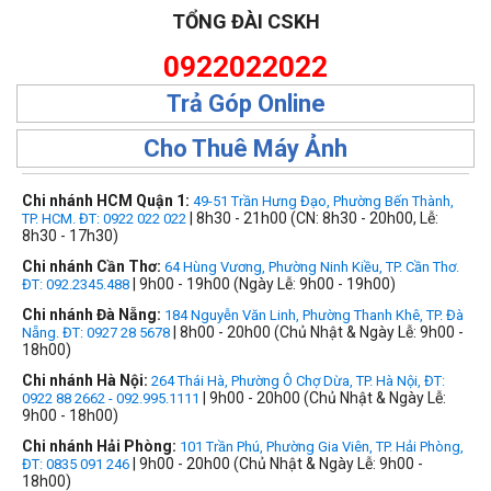
TỔNG ĐÀI CSKH
0922022022
Trả Góp Online
Cho Thuê Máy Ảnh
Chi nhánh HCM Quận 1:
49-51 Trần Hưng Đạo, Phường Bến Thành,
| 8h30 - 21h00 (CN: 8h30 - 20h00, Lễ:
TP. HCM. ĐT: 0922 022 022
8h30 - 17h30)
Chi nhánh Cần Thơ:
64 Hùng Vương, Phường Ninh Kiều, TP. Cần Thơ.
| 9h00 - 19h00 (Ngày Lễ: 9h00 - 19h00)
ĐT: 092.2345.488
Chi nhánh Đà Nẵng:
184 Nguyễn Văn Linh, Phường Thanh Khê, TP. Đà
| 8h00 - 20h00 (Chủ Nhật & Ngày Lễ: 9h00 -
Nẵng. ĐT: 0927 28 5678
18h00)
Chi nhánh Hà Nội:
264 Thái Hà, Phường Ô Chợ Dừa, TP. Hà Nội, ĐT:
| 9h00 - 20h00 (Chủ Nhật & Ngày Lễ:
0922 88 2662 - 092.995.1111
9h00 - 18h00)
Chi nhánh Hải Phòng:
101 Trần Phú, Phường Gia Viên, TP. Hải Phòng,
| 9h00 - 20h00 (Chủ Nhật & Ngày Lễ: 9h00 -
ĐT: 0835 091 246
18h00)