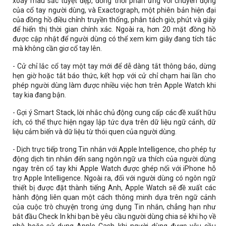
xoáy màu sắc tuyệt đẹp, đồng thời phản ứng với chuyển động
của cổ tay người dùng, và Exactograph, một phiên bản hiện đại
của đồng hồ điều chỉnh truyền thống, phân tách giờ, phút và giây
để hiển thị thời gian chính xác. Ngoài ra, hơn 20 mặt đồng hồ
được cập nhật để người dùng có thể xem kim giây đang tích tắc
mà không cần giơ cổ tay lên.
- Cử chỉ lắc cổ tay một tay mới để dễ dàng tắt thông báo, dừng
hẹn giờ hoặc tắt báo thức, kết hợp với cử chỉ chạm hai lần cho
phép người dùng làm được nhiều việc hơn trên Apple Watch khi
tay kia đang bận.
- Gợi ý Smart Stack, lời nhắc chủ động cung cấp các đề xuất hữu
ích, có thể thực hiện ngay lập tức dựa trên dữ liệu ngữ cảnh, dữ
liệu cảm biến và dữ liệu từ thói quen của người dùng.
- Dịch trực tiếp trong Tin nhắn với Apple Intelligence, cho phép tự
động dịch tin nhắn đến sang ngôn ngữ ưa thích của người dùng
ngay trên cổ tay khi Apple Watch được ghép nối với iPhone hỗ
trợ Apple Intelligence. Ngoài ra, đối với người dùng có ngôn ngữ
thiết bị được đặt thành tiếng Anh, Apple Watch sẽ đề xuất các
hành động liên quan một cách thông minh dựa trên ngữ cảnh
của cuộc trò chuyện trong ứng dụng Tin nhắn, chẳng hạn như
bắt đầu Check In khi bạn bè yêu cầu người dùng chia sẻ khi họ về