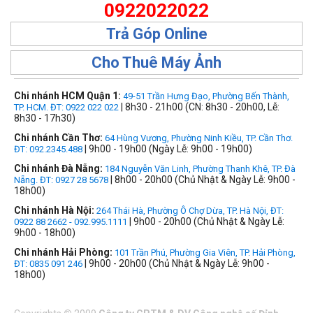
0922022022
Trả Góp Online
Cho Thuê Máy Ảnh
Chi nhánh HCM Quận 1:
49-51 Trần Hưng Đạo, Phường Bến Thành,
| 8h30 - 21h00 (CN: 8h30 - 20h00, Lễ:
TP. HCM. ĐT: 0922 022 022
8h30 - 17h30)
Chi nhánh Cần Thơ:
64 Hùng Vương, Phường Ninh Kiều, TP. Cần Thơ.
| 9h00 - 19h00 (Ngày Lễ: 9h00 - 19h00)
ĐT: 092.2345.488
Chi nhánh Đà Nẵng:
184 Nguyễn Văn Linh, Phường Thanh Khê, TP. Đà
| 8h00 - 20h00 (Chủ Nhật & Ngày Lễ: 9h00 -
Nẵng. ĐT: 0927 28 5678
18h00)
Chi nhánh Hà Nội:
264 Thái Hà, Phường Ô Chợ Dừa, TP. Hà Nội, ĐT:
| 9h00 - 20h00 (Chủ Nhật & Ngày Lễ:
0922 88 2662 - 092.995.1111
9h00 - 18h00)
Chi nhánh Hải Phòng:
101 Trần Phú, Phường Gia Viên, TP. Hải Phòng,
| 9h00 - 20h00 (Chủ Nhật & Ngày Lễ: 9h00 -
ĐT: 0835 091 246
18h00)