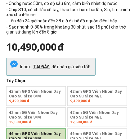
- Chống nước 50m, đo độ sâu 6m, cảm biến nhiệt độ nước
- Chip S10, cử chỉ lắc cổ tay, thao tác chạm hai lần, Siri, tìm chính
xác cho iPhone
- Lên đến 24 giờ hoặc đến 38 giờ ở chế độ nguồn điện thấp
- Sạc nhanh 0-80% trong khoảng 30 phút, sạc 15 phút cho thời
gian sử dụng lên đến 8 giờ
10,490,000
đ
Inbox
TẠI ĐÂY
để nhận giá siêu tốt!
Tùy Chọn:
42mm GPS Viền Nhôm Dây
42mm GPS Viền Nhôm Dây
Cao Su Size S/M
Cao Su Size M/L
9,490,000
đ
9,490,000
đ
42mm 5G Viền Nhôm Dây
42mm 5G Viền Nhôm Dây
Cao Su Size S/M
Cao Su Size M/L
12,500,000
đ
12,500,000
đ
46mm GPS Viền Nhôm Dây
46mm GPS Viền Nhôm Dây
Cao Su Size S/M
Cao Su Size M/L