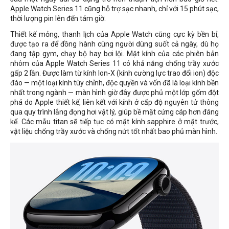
Apple Watch Series 11 cũng hỗ trợ sạc nhanh, chỉ với 15 phút sạc,
thời lượng pin lên đến tám giờ.
Thiết kế mỏng, thanh lịch của Apple Watch cũng cực kỳ bền bỉ,
được tạo ra để đồng hành cùng người dùng suốt cả ngày, dù họ
đang tập gym, chạy bộ hay bơi lội. Mặt kính của các phiên bản
nhôm của Apple Watch Series 11 có khả năng chống trầy xước
gấp 2 lần. Được làm từ kính Ion-X (kính cường lực trao đổi ion) độc
đáo — một loại kính tùy chỉnh, độc quyền và vốn đã là loại kính bền
nhất trong ngành — màn hình giờ đây được phủ một lớp gốm đột
phá do Apple thiết kế, liên kết với kính ở cấp độ nguyên tử thông
qua quy trình lắng đọng hơi vật lý, giúp bề mặt cứng cáp hơn đáng
kể. Các mẫu titan sẽ tiếp tục có mặt kính sapphire ở mặt trước,
vật liệu chống trầy xước và chống nứt tốt nhất bao phủ màn hình.