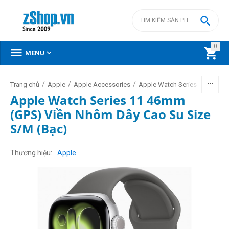

0



MENU
/
/
/
/
Trang chủ
Apple
Apple Accessories
Apple Watch Series 11 2025
Apple Watch Series 11 46mm
(GPS) Viền Nhôm Dây Cao Su Size
S/M (Bạc)
Thương hiệu
Apple