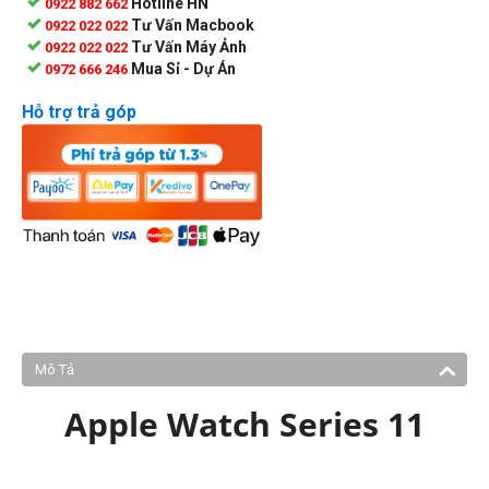
Hotline HN
0922 882 662
Tư Vấn Macbook
0922 022 022
Tư Vấn Máy Ảnh
0922 022 022
Mua Sỉ - Dự Án
0972 666 246
Hỗ trợ trả góp
Mô Tả
Apple Watch Series 11