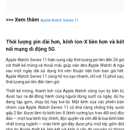
>>> Xem thêm
Apple Watch Series 11
Thời lượng pin dài hơn, kính Ion-X bền hơn và kết
nối mạng di động 5G
Apple Watch Series 11 hiện cung cấp thời lượng pin lên đến 24 giờ
với thiết kế mỏng và thoải mái, giúp việc đeo Apple Watch đi ngủ
sau một ngày dài sử dụng trở nên thuận tiện hơn bao giờ hết.
Apple Watch Series 11 cũng hỗ trợ sạc nhanh, chỉ với 15 phút sạc,
thời lượng pin lên đến tám giờ.
Thiết kế mỏng, thanh lịch của Apple Watch cũng cực kỳ bền bỉ,
được tạo ra để đồng hành cùng người dùng suốt cả ngày, dù họ
đang tập gym, chạy bộ hay bơi lội. Mặt kính của các phiên bản
nhôm của Apple Watch Series 11 có khả năng chống trầy xước
gấp 2 lần. Được làm từ kính Ion-X (kính cường lực trao đổi ion) độc
đáo — một loại kính tùy chỉnh, độc quyền và vốn đã là loại kính bền
nhất trong ngành — màn hình giờ đây được phủ một lớp gốm đột
phá do Apple thiết kế, liên kết với kính ở cấp độ nguyên tử thông