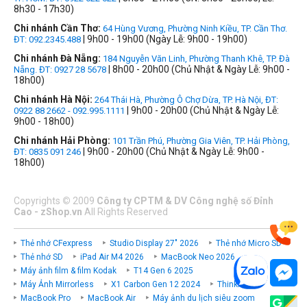
8h30 - 17h30)
Chi nhánh Cần Thơ:
64 Hùng Vương, Phường Ninh Kiều, TP. Cần Thơ.
| 9h00 - 19h00 (Ngày Lễ: 9h00 - 19h00)
ĐT: 092.2345.488
Chi nhánh Đà Nẵng:
184 Nguyễn Văn Linh, Phường Thanh Khê, TP. Đà
| 8h00 - 20h00 (Chủ Nhật & Ngày Lễ: 9h00 -
Nẵng. ĐT: 0927 28 5678
18h00)
Chi nhánh Hà Nội:
264 Thái Hà, Phường Ô Chợ Dừa, TP. Hà Nội, ĐT:
| 9h00 - 20h00 (Chủ Nhật & Ngày Lễ:
0922 88 2662 - 092.995.1111
9h00 - 18h00)
Chi nhánh Hải Phòng:
101 Trần Phú, Phường Gia Viên, TP. Hải Phòng,
| 9h00 - 20h00 (Chủ Nhật & Ngày Lễ: 9h00 -
ĐT: 0835 091 246
18h00)
Copyrights
©
2009
Công ty CPTM & DV Công nghệ số Đỉnh
Cao - zShop.vn
All Rights Reserved
Thẻ nhớ CFexpress
Studio Display 27" 2026
Thẻ nhớ Micro SD
Thẻ nhớ SD
iPad Air M4 2026
MacBook Neo 2026
Máy ảnh film & film Kodak
T14 Gen 6 2025
Máy Ảnh Mirrorless
X1 Carbon Gen 12 2024
ThinkPad P
MacBook Pro
MacBook Air
Máy ảnh du lịch siêu zoom