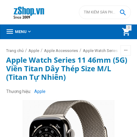

0



MENU
/
/
/
/
Trang chủ
Apple
Apple Accessories
Apple Watch Series 11 2025
Apple Watch Series 11 46mm (5G)
Viền Titan Dây Thép Size M/L
(Titan Tự Nhiên)
Thương hiệu
Apple