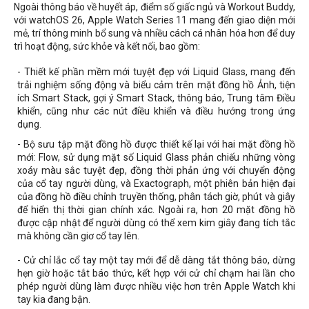
Ngoài thông báo về huyết áp, điểm số giấc ngủ và Workout Buddy,
với watchOS 26, Apple Watch Series 11 mang đến giao diện mới
mẻ, trí thông minh bổ sung và nhiều cách cá nhân hóa hơn để duy
trì hoạt động, sức khỏe và kết nối, bao gồm:
- Thiết kế phần mềm mới tuyệt đẹp với Liquid Glass, mang đến
trải nghiệm sống động và biểu cảm trên mặt đồng hồ Ảnh, tiện
ích Smart Stack, gợi ý Smart Stack, thông báo, Trung tâm Điều
khiển, cũng như các nút điều khiển và điều hướng trong ứng
dụng.
- Bộ sưu tập mặt đồng hồ được thiết kế lại với hai mặt đồng hồ
mới: Flow, sử dụng mặt số Liquid Glass phản chiếu những vòng
xoáy màu sắc tuyệt đẹp, đồng thời phản ứng với chuyển động
của cổ tay người dùng, và Exactograph, một phiên bản hiện đại
của đồng hồ điều chỉnh truyền thống, phân tách giờ, phút và giây
để hiển thị thời gian chính xác. Ngoài ra, hơn 20 mặt đồng hồ
được cập nhật để người dùng có thể xem kim giây đang tích tắc
mà không cần giơ cổ tay lên.
- Cử chỉ lắc cổ tay một tay mới để dễ dàng tắt thông báo, dừng
hẹn giờ hoặc tắt báo thức, kết hợp với cử chỉ chạm hai lần cho
phép người dùng làm được nhiều việc hơn trên Apple Watch khi
tay kia đang bận.