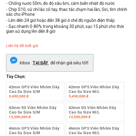
- Chống nước 50m, đo độ sâu 6m, cảm biến nhiệt độ nước
- Chip S10, cử chỉ lắc cổ tay, thao tác chạm hai lần, Siri, tìm chính
xác cho iPhone
- Lên đến 24 giờ hoặc đến 38 giờ ở chế độ nguồn điện thấp
- Sạc nhanh 0-80% trong khoảng 30 phút, sạc 15 phút cho thời
gian sử dụng lên đến 8 giờ
Liên hệ để biết giá
Inbox
TẠI ĐÂY
để nhận giá siêu tốt!
Tùy Chọn:
42mm GPS Viền Nhôm Dây
42mm GPS Viền Nhôm Dây
Cao Su Size S/M
Cao Su Size M/L
9,490,000
đ
9,490,000
đ
42mm 5G Viền Nhôm Dây
42mm 5G Viền Nhôm Dây
Cao Su Size S/M
Cao Su Size M/L
12,500,000
đ
12,500,000
đ
46mm GPS Viền Nhôm Dây
46mm GPS Viền Nhôm Dây
Cao Su Size S/M
Cao Su Size M/L