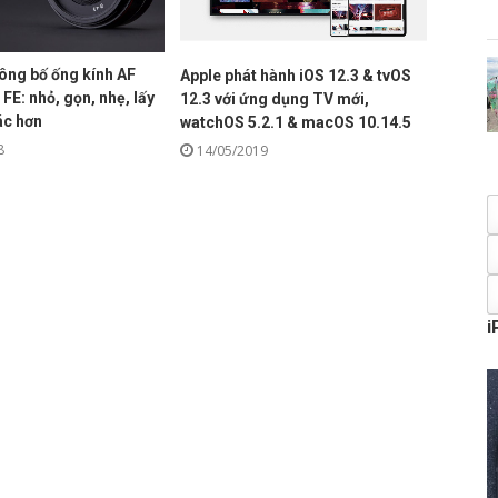
ng bố ống kính AF
Apple phát hành iOS 12.3 & tvOS
FE: nhỏ, gọn, nhẹ, lấy
12.3 với ứng dụng TV mới,
ác hơn
watchOS 5.2.1 & macOS 10.14.5
8
14/05/2019
i