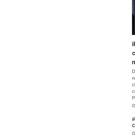
i
c
D
n
c
c
P
i
C