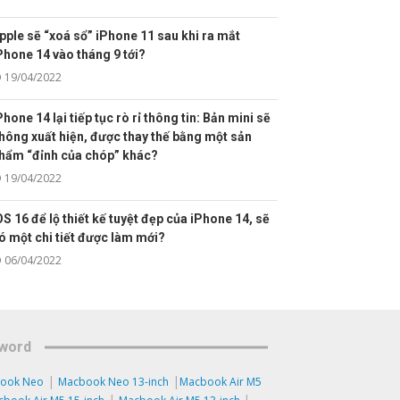
pple sẽ “xoá sổ” iPhone 11 sau khi ra mắt
Phone 14 vào tháng 9 tới?
19/04/2022
Phone 14 lại tiếp tục rò rỉ thông tin: Bản mini sẽ
hông xuất hiện, được thay thế bằng một sản
hẩm “đỉnh của chóp” khác?
19/04/2022
OS 16 để lộ thiết kế tuyệt đẹp của iPhone 14, sẽ
ó một chi tiết được làm mới?
06/04/2022
word
|
|
ook Neo
Macbook Neo 13-inch
Macbook Air M5
|
|