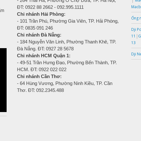
- 264 Thái Hà, Phường Ô Chợ Dừa, TP. Hà Nội,
Mac
Macb
ĐT: 0922 88 2662 - 092.995.1111
hẩm
Chi nhánh Hải Phòng:
Ống 
- 101 Trần Phú, Phường Gia Viên, TP. Hải Phòng,
ĐT: 0835 091 246
Dji P
Chi nhánh Đà Nẵng:
|
11
G
- 184 Nguyễn Văn Linh, Phường Thanh Khê, TP.
13
Đà Nẵng. ĐT: 0927 28 5678
Dji N
Chi nhánh HCM Quận 1:
- 49-51 Trần Hưng Đạo, Phường Bến Thành, TP.
HCM. ĐT: 0922 022 022
Chi nhánh Cần Thơ:
- 64 Hùng Vương, Phường Ninh Kiều, TP. Cần
Thơ. ĐT: 092.2345.488