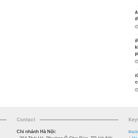
A
i
i
k
p
i
c
Contact
Key
Chi nhánh Hà Nội:
Macb
|