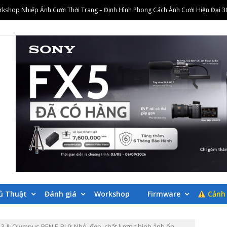
orkshop Nhiếp Ảnh Cưới Thời Trang – Định Hình Phong Cách Ảnh Cưới Hiện Đại 
Workshop Biến Mọi Vlog Thành Những Thước Phim Điện Ảnh Cùng Alpha 25/07/20
 cơ bản với zShop & Dr Thanh 25/07/2026
rip Sắc Màu Rực Rỡ 18/07/2026
 Mắn Tại zShop Hải Phòng 31/07/2026
orkshop Nhiếp Ảnh Cưới Thời Trang – Định Hình Phong Cách Ảnh Cưới Hiện Đại 
Workshop Biến Mọi Vlog Thành Những Thước Phim Điện Ảnh Cùng Alpha 25/07/20
LOGS CÁC SẢN P
SHOP.VN
ủ Thuật
Đánh giá
Workshop
Firmware
Cảnh 
3 & Olympus PEN E-PL9: Nhỏ, đẹp, chất lượng hình ảnh ổn