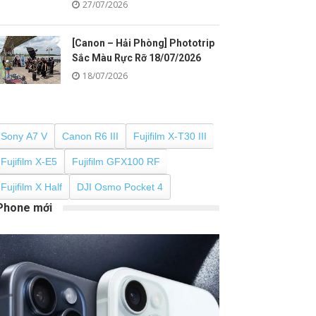
27/07/2026
[Canon – Hải Phòng] Phototrip
Sắc Màu Rực Rỡ 18/07/2026
18/07/2026
Sony A7 V
Canon R6 III
Fujifilm X-T30 III
Fujifilm X-E5
Fujifilm GFX100 RF
Fujifilm X Half
DJI Osmo Pocket 4
Phone mới