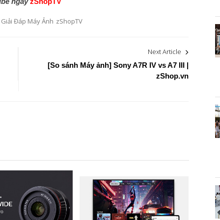
ibe ngay
zShopTV
- Giải Đáp Máy Ảnh
zShopTV
Next Article
[So sánh Máy ảnh] Sony A7R IV vs A7 III |
zShop.vn