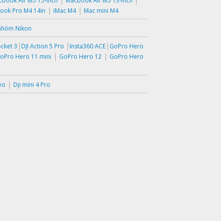
book Air M5 15-inch
Macbook Air M5 13-inch
|
|
ook Pro M4 14in
iMac M4
Mac mini M4
nhòm Nikon
|
|
|
ocket 3
DJI Action 5 Pro
Insta360 ACE
GoPro Hero
|
|
oPro Hero 11 mini
GoPro Hero 12
GoPro Hero
|
eo
Dji mini 4 Pro