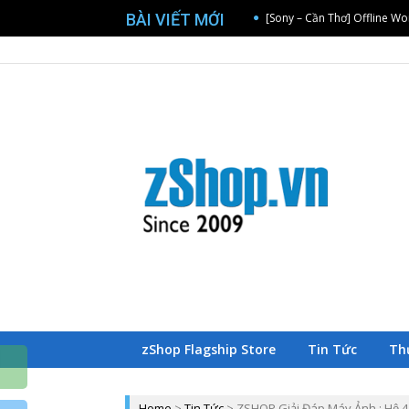
BÀI VIẾT MỚI
[Sony – Cần Thơ] Offline W
[Sony – Đà Nẵng] Offline 
Trang chủ zShop
[TP.HCM] Lớp học nhiếp ảnh
[Canon – Hải Phòng] Photot
Chúc Mừng Khách Hàng May
[Sony – Cần Thơ] Offline W
[Sony – Đà Nẵng] Offline 
B
Z
zShop Flagship Store
Tin Tức
Th
Home
>
Tin Tức
>
ZSHOP Giải Đáp Máy Ảnh : Hệ 4.