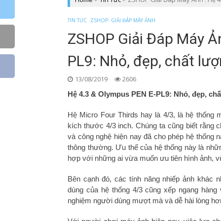
TIN TỨC
ZSHOP: GIẢI ĐÁP MÁY ẢNH
ZSHOP Giải Đáp Máy Ản
PL9: Nhỏ, đẹp, chất lư
13/08/2019
2606
Hệ 4.3 & Olympus PEN E-PL9: Nhỏ, đẹp, chấ
Hệ Micro Four Thirds hay là 4/3, là hệ thống
kích thước 4/3 inch. Chúng ta cũng biết rằng c
và công nghệ hiện nay đã cho phép hệ thống n
thông thường. Ưu thế của hệ thống này là nhữn
hợp với những ai vừa muốn ưu tiên hình ảnh, vừ
Bên cạnh đó, các tính năng nhiếp ảnh khác nh
dùng của hệ thống 4/3 cũng xếp ngang hàng 
nghiệm người dùng mượt mà và dễ hài lòng hơ