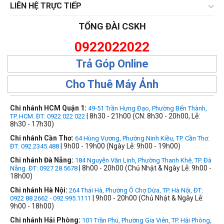
LIÊN HỆ TRỰC TIẾP
TỔNG ĐÀI CSKH
0922022022
Trả Góp Online
Cho Thuê Máy Ảnh
Chi nhánh HCM Quận 1:
49-51 Trần Hưng Đạo, Phường Bến Thành,
| 8h30 - 21h00 (CN: 8h30 - 20h00, Lễ:
TP. HCM. ĐT: 0922 022 022
8h30 - 17h30)
Chi nhánh Cần Thơ:
64 Hùng Vương, Phường Ninh Kiều, TP. Cần Thơ.
| 9h00 - 19h00 (Ngày Lễ: 9h00 - 19h00)
ĐT: 092.2345.488
Chi nhánh Đà Nẵng:
184 Nguyễn Văn Linh, Phường Thanh Khê, TP. Đà
| 8h00 - 20h00 (Chủ Nhật & Ngày Lễ: 9h00 -
Nẵng. ĐT: 0927 28 5678
18h00)
Chi nhánh Hà Nội:
264 Thái Hà, Phường Ô Chợ Dừa, TP. Hà Nội, ĐT:
| 9h00 - 20h00 (Chủ Nhật & Ngày Lễ:
0922 88 2662 - 092.995.1111
9h00 - 18h00)
Chi nhánh Hải Phòng:
101 Trần Phú, Phường Gia Viên, TP. Hải Phòng,